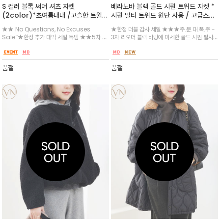
S 컬러 블록 써머 셔츠 자켓
베라노바 블랙 골드 시퀀 트위드 자켓 *
(2color)*초여름내내 /고슬한 트윌
시퀀 멀티 트위드 원단 사용 / 고급스러
조직의 폴리 소재의 가볍게 걸치기 좋은
운 텍스처감의 트위드 원단에 프린지 디
★★ No Questions, No Excuses
★한정 더블 감사 세일 ★★★주.문.대.폭.주 -
셔츠형 자켓/여유있는 실루엣과 넉넉한
테일과 골드 체인 라인 포인트가 더해져
Sale”★한정 추가 대박 세일 득템 ★★5차 입
3차 리오더 블랙 바탕에 미세한 골드 시퀀 펄사
소매라인으로 편안한 라인
클래식한 무드를 연출하는 자켓
고 출고중~햄라인 톤온톤 컬러의 셔츠 텍스처를
가 더해져 은은하게 빛나며 입는 순간 품격 있는
배색 /밑단 플리츠 디테일로 여성스러운 무드/가
룩을 완성 해줍니다 . 블랙 하의도 좋고 원피스~
벼운 착용감과 높은 활용도가 기대되는 아이템
데님과도 어울리는 ~
품절
품절