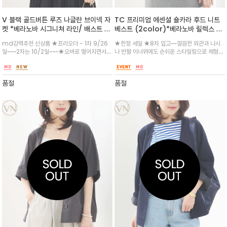
V 블랙 골드버튼 루즈 나글란 브이넥 자
TC 프리미엄 에센셜 숄카라 후드 니트
켓 *베라노바 시그니쳐 라인/ 배스트 디
베스트 (2color)*베라노바 릴렉스 무
자인 블랙 출시 ~여유로운 핏과 유연한
드 14게이지 /부드러운 터치감과 고급
md강력추천 신상품 ★프리오더 - 1차 9/26
★한정 세일 ★8차 입고~~깔끔한 외관과 나시
실루엣의 브이넥 자켓 세련되면서도 차
스러운 외관의 울 니트 베스트
일~~~2차는 10/2일~~~★오버로 떨어지면서
나 반팔 이너위에도 손쉬운 스타일링으로 체형을
분한 분위기를 선사 금장 버튼 포인트
바디에 멋스럽게 연출 사이드 포켓과 엉덩이를
보완해주면서도 고급스러운 무드로 완성^^ 오
살짝 덮는 미디 기장감 안정적인 착용감이 느껴
버 숄더로 체형커버는 물론 릴렉스한 무드가 돋
지며 실용적인 아이템/ 브이넥이라 셔츠나 니트
보이는 여밈이 따로 없는 오픈 타입
품절
품절
탑과 레이어드해도 멋스러운