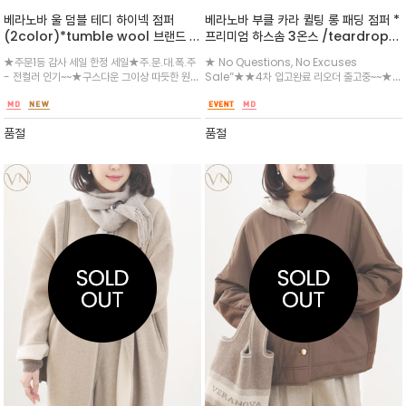
베라노바 울 덤블 테디 하이넥 점퍼
베라노바 부클 카라 퀼팅 롱 패딩 점퍼 *
(2color)*tumble wool 브랜드 소
프리미엄 하스솜 3온스 /teardrop
재 사용/ 국내생산 /안감 후리스 이중지
vertical diamond quilting 기
★주문1등 감사 세일 한정 세일★주.문.대.폭.주
★ No Questions, No Excuses
로 보온성 최고 데일리 아이템 / 보기만
법/ 포켓라인 베라노바 자수 / 국내생산
- 전컬러 인기~~★구스다운 그이상 따듯한 원단
Sale”★★4차 입고완료 리오더 출고중~~★서
해도 포근한 테디베어/덤블 부클 소재를
/ 부드럽고 복슬복슬한 카라가 목을 따
으로 무광 작업한 지퍼와 지퍼외부 테이핑으로
둘러 주문하세요/힙을 덮는 긴 기장으로 보온성
사용하여 뛰어난 보온성과 트렌디한 무
뜻하게 감싸주며, 탈착하여 심플한 노카
퀄리티 높여드렸으며 하이넥으로 따뜻하게 착용
이 뛰어나며, 소매와 밑단도 밴딩/스트링 처리되
드를 선사하는 집업 점퍼
라 디자인으로도 연출이 가능
할 수 있습니다. 지퍼를 끝까지 올리면 바람을 효
어 바람을 막아주며 볼륨 포인트/유니크한 퀼팅
품절
품절
과적으로 VERANOVA 로고 패
패턴과 보온성 굿