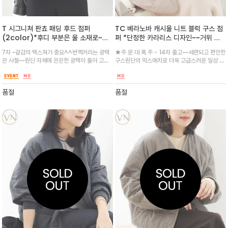
T 시그니쳐 판쵸 패딩 후드 점퍼
TC 베라노바 캐시울 니트 블럭 구스 점
(2color)*후디 부분은 울 소재로~세
퍼 *단정한 카라리스 디자인~~거위 솜
련된 꾸안꾸의 정석 실버그레이와 고급
90 깃10 비율 충전재~다이아몬드 캐시
7차 ~겉감의 텍스쳐가 중요^^번쩍거리는 광택
★주.문.대.폭.주 - 14차 출고~~세련되고 편안한
스러운 네이비~두컬러 모두 이쁩니다
미어 누빔으로 촉감이 부드러운 원단과
은 사절~~원단 자체에 은은한 광택이 돌아 고급
구스원단의 믹스매치로 더욱 고급스러운 일상 구
^^가볍게 어떤 옷 위에든지 걸칠 수 있
톤온톤 베이지 모카컬러의 고급스러움~
스러움과 판쵸 특유의 캐쥬얼하면서도 럭셜하게
스다운 점퍼~
는 유용한 아이템/니트 원피스나 기존의
톤온톤의 니트소재 배색으로 고급스러운
보여야 편한 감성의 고급 꾸안꾸룩이 완성~믿고
의상들과 편안하게 간편하게
~카라 없이 깔끔한 스냅버트 여밈
입어보셔요^^
품절
품절