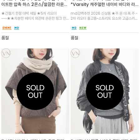
이트한 압축 하스 2온스/깔끔한 라운드
*Varsity 캐주얼한 네이비 바디와 라
넥 디자인의 가볍고 따뜻한 경량 퀼팅 점
이트 그레이 후드 배색이 조화로운 바시
★간절기 한정 대박 세일 ★5차 리오더
md강력추천 2026 신상품 ★주.문.대.폭.주 -
퍼/부하지않은 브랜드 퀼팅방식을 도입
티 스타일 점퍼/베라노바만의 캐쥬얼 감
~~~★★차분한 베이지 외관에 은은한 핑크 안감
2차 리오더 출고중~스트리트 요소와 고급스러운
하여 입으면 날씬하면서도 데일리 핏감
성을 직접 경험해 보세요.
을 배색하여 소매를 롤업했을 때 감각적인 포인
하이엔드 무드의 믹스 매치/가슴의 감각적인 자
굿
트가 살아납니다.각인이 새겨진 고급스러운 스냅
수 레터링과 밑단의 스트라이프 시보리 디테일이
버튼이 디테일을 완성하며, 가로 퀼팅 라인이 슬
경쾌한 무드를 더하며, VN 심볼 지퍼 탭과 후드
품절
품절
림
뒷면의 은은한 로고 패턴