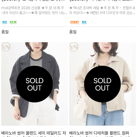
유로운 오버핏으로 출퇴근 만능/드롭 숄
탄탄한 보온성을 모두 갖춘 울 블랜드 아
md강력추천 2026 신상품 ★주.문.대.폭.주
★역시즌 초대박 세일 ★주.문.폭.주 - 전컬러 4
더 (Drop Shoulder/소프트 코튼에
우터
~3차 리오더 출고~~~★툭 입어줘도 멋이 나는
차 리오더~~★세련된 V넥 디자인과 여유 있는
레이온 함유 / 깔끔한 노카라 디자인에
꾸안꾸템 /여유 있는 품과 넉넉한 사이즈의 아웃
롱 기장이 체형을 슬림하게 커버하며, 가슴 부분
네크라인부터 밑단까지 이어진 테이핑
포켓으로 수납성과 활동성/ 그래픽 티셔츠 위에
의 섬세한 원형 로고 자수가 은은하고 고급스러
배색이 경쾌한 포인트
가볍게 걸쳐 캐주얼하게 연출
운 포인트가 되어줍니다.일상 속에서 편안하면서
품절
품절
도 세련된 무드를
베라노바 썸머 블랜드 세미 테일러드 자
베라노바 썸머 디테처블 블랜드 점퍼