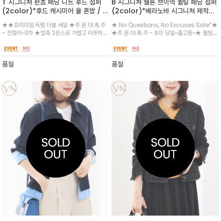
T 시그니쳐 판쵸 패딩 니트 후드 점퍼
B 시그니쳐 웰론 브이넥 퀼팅 패딩 점퍼
(2color)*후드 캐시미어 울 혼방 / 압
(2color)*베라노바 시그니쳐 제작상
축 2온스 패딩 / 세련된 꾸안꾸의 정석
품 / 안감 모두 페이즐리 반다나 코튼 원
★★프리미엄 득템 더블 세일 ★주.문.대.폭.주
★ No Questions, No Excuses Sale”★
카멜골드/ 카키쇼콜라 두컬러 모두 실물
단으로 배색 /웰론솜 충전재 /가볍고 편
- 전컬러~3차 ★압축 2온스로 가볍고 따듯하게
★주.문.대.폭.주 - 6차 당일~출고중~★ 퀄팅
컬러가 다운되어 세련/ 원피스나 기존의
하게 /베라노바 제작 라인 /데일리 픽
~스타일 편한 어떤 옷 위에든지 걸칠 수 있는 유
디테일과 넉넉한 핏으로 편안하면서도 스타일리
의상들과 편안하게 간편하게 원단 자체
아이템으로 퀼팅의 멋스러운 디자인에
용한 아이템/지퍼부분과 마감재 모두 골드톤으
시한 실루엣을 연출/1온스 솜을 보강하여 간절기
에 은은한 광택으로 고급스러움
브이넥, 버튼 여밈 등 실용성
로 더욱 멋스럽게 실물과 컨디션 믿고 입으세요
아우터로 활용/겨울에는 코트 안에 레이어드~
품절
품절
^^