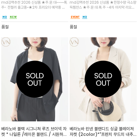
md강력추천 2026 신상품 ★주.문.대~~~~폭.
md강력추천 2026 신상품 ★한정수량 극소량
실루엣이 만나, 여름날의 단정한 애티튜
러워 한여름 자외선에도 장마철에도 입
주- 전컬러 출고중~★2차 프리오더 예약중 ★
득템찬스 ★주.문.대.폭.주 -4차 마지막 리오더
드를 완성/한여름에도 세련된 무드를 더
기 좋고 오히려 비침없이 제작되어 세련
가볍고 은은한 비침이 느껴지는 시어 나일론 소
출고★ 자연스러운 텍스처와 입체감을 살렸고,
해주며 출근아이템으로 무조건
된 아이템
재로 완성된 썸머 자켓/차분한 라이트 카키와 모
양옆 드로우스트링을 더해 실루엣 조절이 가능/
던한 블랙 컬러 구성/출근/데일리/장마
장마 여행 일상 모두가 가능한 컨디션
품절
품절
베라노바 블랙 시그니쳐 루즈 브이넥 자
베라노바 린넨 블랜디드 싱글 블레이져
켓 * 나일론 /레이온 블랜드 / 시원하고
자켓 (2color)*"프렌치 무드의 내추