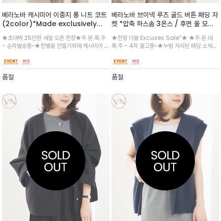
베라노바 캐시미어 이중지 롱 니트 코트
베라노바 브이넥 루즈 골드 버튼 패딩 자
(2color)*Made exclusively
켓 *압축 하스솜 3온스 / 후면 울 모직
from premium cashmere
배색 코트와 패딩의 만남/ 베라노바 시
★초대박 25만원 세일 오픈 한정★주.문.폭.주
★한정 더블 Excuses Sale”★ ★주.문.대.
100% 7게이지 /VERANOVA 자체 제
그니쳐 라인/ 배스트 디자인/겨울 버젼
- 순차발송중~★한벌을 만들기위해 캐시미어 실
폭.주 - 4차 출고중~★누빔 처리된 패딩 소재로,
작 상품으로, 부드러운 촉감과 따뜻함이
출시~여유로운 핏과 유연한 실루엣의 브
이 많이 투입되기때문에 왠만한 패딩보다 따듯하
소매와 어깨 부분은 따뜻한 울 블렌드 소재로 배
뛰어난 캐시미어 롱 니트코트
이넥 세련된 디자인
며 아웃핏이 고급스럽고 이중지 짜임으로 넉넉하
색하여 독특하고 트렌디한 무드를 연출/3온스 /
고 자연스럽게 떨어지는 루즈핏이며, 여밈 장치
니트 후드나 목폴라와 함께 매치하여 세련된 믹
품절
품절
없이 오픈하여 착용하는 디
스 매치 룩을 완성