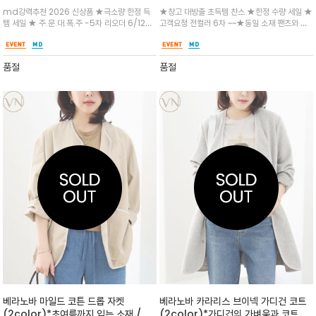
편안하고 세련된 베라노바 시그니쳐 라
럴 우아함": 차분하고 여유로운 느낌을
md강력추천 2026 신상품 ★극소량 한정 득
★창고 대방출 초득템 찬스 ★한정 수량 세일 ★
인/ 여유로운 핏과 유연한 실루엣의 브
주는 린넨 블렌드
템 세일 ★ 주.문.대.폭.주 -5차 리오더 6/12일
고객요청 전컬러 6차 ~~★동일 소재 팬츠와 셋
이넥 자켓 세련되면서도 럭셔리한 데일
~★노카라 디자인으로 미니멀한 무드를 살리고,
업으로 연출 시 더욱 세련된 데일리룩을 완성해
리 분위기
여유 있는 핏이 자연스럽게 체형을 커버/오버로
보세요. 100% 린넨보다 구김이 덜 가면서, 자연
떨어지면서 바디에 멋스럽게 연출 사이드 포켓과
스러운 멋은 유지하여 관리좋고 단정하게
품절
품절
엉덩이를 살짝 덮는
베라노바 마일드 코튼 드롭 자켓
베라노바 카라리스 브이넥 가디건 코트
(2color)*초여름까지 입는 소재 /여
(2color)*가디건의 가벼움과 코트의