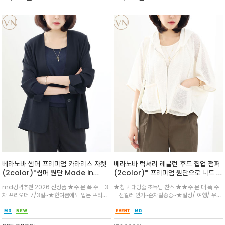
베라노바 썸머 프리미엄 카라리스 자켓
베라노바 럭셔리 레글런 후드 집업 점퍼
(2color)*썸머 원단 Made in
(2color)* 프리미엄 원단으로 니트 짜
Japan fabric 모던한 세련미/정제
임 기법 / 입지 않은 듯 가벼운 아세테이
md강력추천 2026 신상품 ★주.문.폭.주 - 3
★창고 대방출 초득템 찬스 ★★주.문.대.폭.주
된 실루엣과 고급스러운 소재감이 돋보
트 블렌드 소재로, 한여름에도 쾌적하고
차 프리오더 7/3일~★한여름에도 입는 프리미
- 전컬러 인기~순차발송중~★일상/ 여행/ 우아
이는 프리미엄 밀파 자켓
시원한 착용감을 선사
엄 원단 /절제된 도시 감성이 묻어나는 디자인/
하게 시원하게 /성글고 섬세한 통기성 조직으로,
입었을때 훨씬 우아하고 감각적인 분위기를 연
시원한 바닷바람처럼 쾌적함을 느끼는아이템/몸
출/슬랙스나 원피스와 매치해 격식 있는 자리에
을 따라 유연하게 흐르는 드레이프(주름) 실루엣