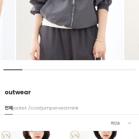
outwear
전체
jacket /coat
jumper
vest
mink