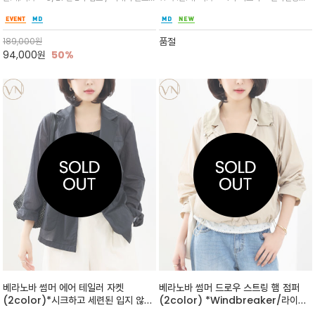
셔링 드레이프가 입체적으로 세련미를
소재 컴포트 (Comfort )라인으로 탁월한 터치
~~~★ 맑고 산뜻한 썸머 에크루컬러에 은은한
전해줍니다
감과 신축성이 더해져 편안함은 물론 차분한 컬
민트 그레이가 더해져 시원한 컬러로 도회적인
러감으로 높은 활용도를 자랑셋업은 비즈니스 미
그레이가 섞이면서, 웜톤과 쿨톤의 경계에 있는
품절
189,000
원
팅부터 가벼운 외출까지 세미
오묘하고 세련된 분위기를 연출
94,000
원
50%
베라노바 썸머 에어 테일러 자켓
베라노바 썸머 드로우 스트링 햄 점퍼
(2color)*시크하고 세련된 입지 않은
(2color) *Windbreaker/라이트
듯 가벼운 100% 나일론 소재와 세련된
나일론 소재에 스판 혼방으로 얇고 부드