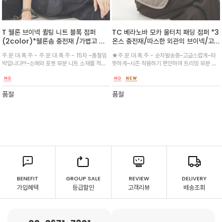
T 웰론 브이넥 퀼팅 니트 블록 점퍼
TC 베라노바 모카 울터치 패딩 점퍼 *3
(2color)*웰론솜 충전재 /가볍고 편
온스 충전재/따스한 외관의 브이넥/고
하게 /베라노바 제작 라인 /데일리 픽
급스러운 외관이 매력적인 울 점퍼/불필
주.문.대.폭.주 - 주.문.대.폭.주 - 15차 ~품절임
★주.문.대.폭.주 - 순차발송중~고급스럽게~따
아이템으로 퀼팅의 멋스러운 디자인에
요한 요소를 덜어낸 간결한 디자인의 울
박입니다!!!~소매와 포켓 부분 니트 소재를 적용
뜻하게~시즌 착용하기 편안하며 트리밍 부분 코
브이넥, 버튼 여밈 등 실용성 높은 퀄팅
터치 점퍼
하여 완성도를 높이고 / 1온스 솜을 보강하여 간
듀로이 배색으로 완성도를 높히고~포인트 스타
점퍼 하이경량~섬세하고 규칙적인 퀼팅
절기 아우터로 활용/겨울에는 코트 안에 레이어
일링 없이도 고급스러움을 더한 점퍼 따듯하고
자수 페턴과 리브짜임의 니트 마감
드~
고급스럽게 입으셔요^^
품절
품절
BENEFIT
GROUP SALE
REVIEW
DELIVERY
가입혜택
등급할인
고객리뷰
배송조회