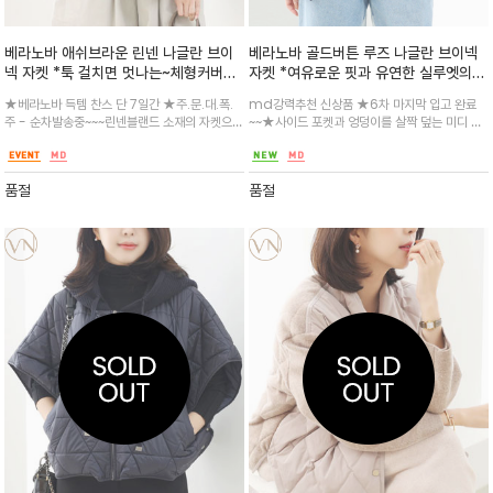
베라노바 애쉬브라운 린넨 나글란 브이
베라노바 골드버튼 루즈 나글란 브이넥
넥 자켓 *툭 걸치면 멋나는~체형커버~
자켓 *여유로운 핏과 유연한 실루엣의
분위기 굿 ~~여유로운 핏과 유연한 실루
브이넥 자켓 세련되면서도 차분한 분위
★베라노바 득템 찬스 단 7일간 ★주.문.대.폭.
md강력추천 신상품 ★6차 마지막 입고 완료
엣의 브이넥 자켓 세련되면서도 차분한
기를 선사 금장 버튼 포인트 / 오버로 떨
주 - 순차발송중~~~린넨블랜드 소재의 자켓으로
~~★사이드 포켓과 엉덩이를 살짝 덮는 미디 기
분위기를 선사 / 오버로 떨어지면서 바
어지면서 바디에 멋스럽게 연출
다양한 써머 소재의 하의와 매치 굿 /사이드 포켓
장감 안정적인 착용감이 느껴지며 실용적인 아이
디에 멋스럽게 연출
과 엉덩이를 살짝 덮는 미디 기장감 안정적인 착
템/ 브이넥이라 셔츠나 탑과 레이어드해도 멋스
용감이 느껴지며 실용적인 아이템
러운~
품절
품절