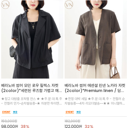
베라노바 썸머 모던 로우 릴렉스 자켓
베라노바 썸머 에센셜 린넨 노카라 자켓
(2color)*세련된 루즈함 가볍고 매끈
(2color)*Premium linen / 담백
하게 흐르는 코튼 텐셀 소재감이 돋보이
한 텍스처와 은은한 조직감이 돋보이는
★창고 대방출 초득템 찬스 ★ ★주.문.대.폭.주
★한정 대박 세일 ★주.문.대.폭.주 - 전컬러 순
는 은은한 결감과 매끈한 터치감이 여름
내추럴한 멋이 스며든 고감도 린넨
- 전컬러 인기~순차발송중~★ 차분한 하이엔드
차발송중~~4차 리오더발송~~★★ 미니멀하고
에도 부담 없이 착용
무드를 전해주며, 은은한 결감과 매끈한 터치감이
군더더기 없는 실루엣에 은은한 배색 단추로 세
여름에도 부담 없이 착용/오픈카라 넥라인과 프
련미를 극대화/오피스룩부터 주말 하객룩까지,
론트 버튼.사이드 포켓과 백 슬릿 디테일로 실용
어떤 룩에 걸쳐도 우아한 격식을 더해주는 '썸머
159,000
원
182,000
원
성과 세련미/팬츠와 셋업
클래식'
98,000
원
38%
122,000
원
32%