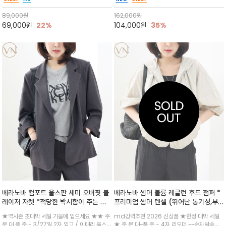
실루엣과 자연스럽게 떨어지는 핏으로 단독으로
브라운 가죽 로고 패치/적당한 여유감의 세미 크
입어도 좋고 나시나 반팔위에 걸쳐주는것만으로
롭 기장으로 데님이나 화이트 팬츠와 매치해 감
89,000
원
162,000
원
스타일 나며 반바지와 코디굿
각적인 룩을 완성해 보세요^^
69,000
원
22%
104,000
원
35%
베라노바 컴포트 울스판 세미 오버핏 블
베라노바 썸머 볼륨 레글런 후드 점퍼 *
레이저 자켓 *적당한 박시함이 주는 세
프리미엄 썸머 텐셀 (뛰어난 통기성,부
련미와 도회적인 매니시 무드 /셋업 추
드러운 쿨링) / 코튼 블랜디드/ 가볍게
★역시즌 초대박 세일 가을에 입으세요 ★★ 주.
md강력추천 2026 신상품 ★한정 대박 세일
천/ 소매는 안감없습니다
걸쳐도 분위기가 살아나는 디자인으로
문.대.폭.주 - 3/27일 2차 입고 / 이태리 울스판
★ 주.문.대~폭.주 - 4차 리오더 ~~순차발송중