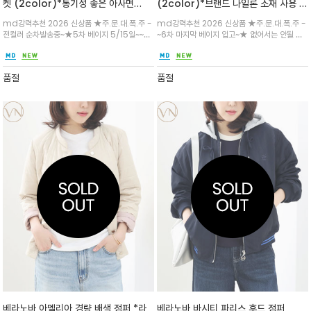
켓 (2color)*통기성 좋은 아사면
(2color)*브랜드 나일론 소재 사용 /
(Asa Cotton) 안감으로 오히려 들
소매 안감없음 / 적당한 여유감과 나일
md강력추천 2026 신상품 ★주.문.대.폭.주 -
md강력추천 2026 신상품 ★주.문.대.폭.주 -
러 붙지않고 루즈핏 (Loose fit): 몸에
론 소재를 브랜드하여 초여름까지 입기
전컬러 순차발송중~★5차 베이지 5/15일~~여
~6차 마지막 베이지 입고~★ 없어서는 안될 아
붙지 않고 헐렁하게 떨어지는 핏으로, 오
좋은 아이템 /심플한 카라 디자인과 메
유 있는 실루엣과 자연스럽게 떨어지는 라인이
이템 세련된 패턴과 디자인/출퇴근룩으로 단정
버핏보다는 단정하지만 편안한 느낌
탈 지퍼 포인트로 세련된 무드를 더한 아
체형을 편안하게 커버/큰 포켓과 버튼 디테일로
하면서도 시원한 소재로 초여름철까지도 쾌적함
이템
실용성과 세련된 도시 스타일에 어울리는 트렌디
유지/데일리룩 청바지나 슬랙스에 캐주얼하게
품절
품절
한 디자인
매치
베라노바 아멜리아 경량 배색 점퍼 *라
베라노바 바시티 파리스 후드 점퍼