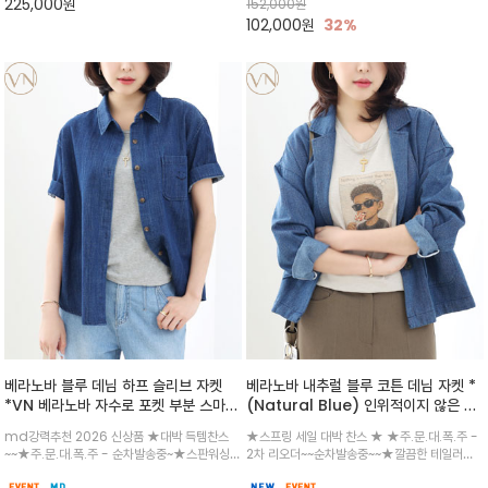
225,000
원
152,000
원
서 빛을 발하는 아이템
이 고급스러운 무드/ 릴렉스
102,000
원
32%
베라노바 블루 데님 하프 슬리브 자켓
베라노바 내추럴 블루 코튼 데님 자켓 *
*VN 베라노바 자수로 포켓 부분 스마일
(Natural Blue) 인위적이지 않은 자
자수 감각적인 포인트 /적당히 바디감을
연스러운 중청 색감으로 면워싱되어 부
md강력추천 2026 신상품 ★대박 득템찬스
★스프링 세일 대박 찬스 ★ ★주.문.대.폭.주 -
살려서 워싱하여서 반팔 자켓으로 더없
드럽고 툭 걸쳐도 스타일 나오는 블레이
~~★주.문.대.폭.주 - 순차발송중~★스판워싱
2차 리오더~~순차발송중~~★깔끔한 테일러드
이 좋은 아이템 / 청청룩으로 코디하셔
져 타입이라 데일리 코디 만능 템
작업해 착용감이 편하고 뒷 핀턱으로 여유 있는
칼라 디자인으로 세련된 실루엣을 연출/ 뒷면의
도 좋고