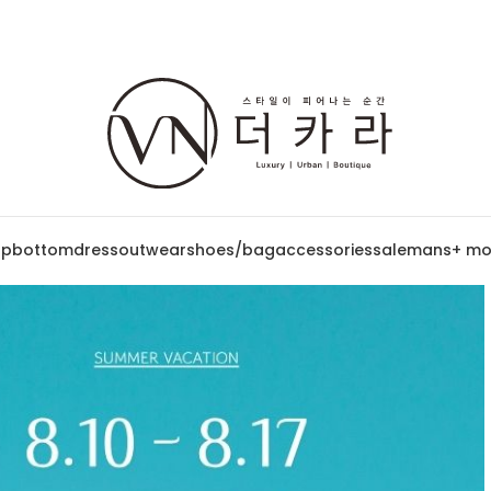
op
bottom
dress
outwear
shoes/bag
accessories
sale
mans
+ mo