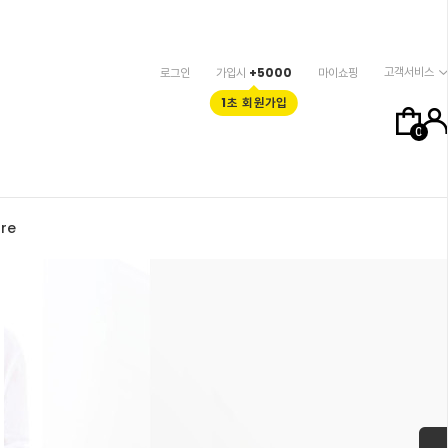
고객서비스
로그인
가입시
+5000
마이쇼핑
1초 회원가입
0
re