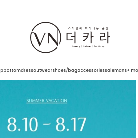
op
bottom
dress
outwear
shoes/bag
accessories
sale
mans
+ mo