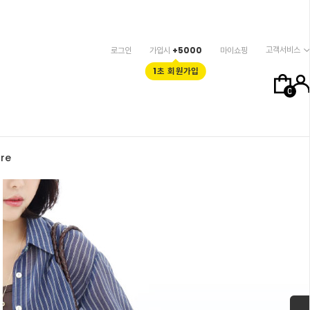
고객서비스
로그인
가입시
+5000
마이쇼핑
1초 회원가입
0
re