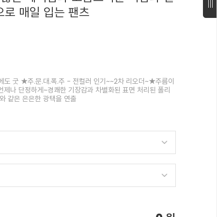
로 매일 입는 팬츠
도 굿 ★주.문.대.폭.주 - 전컬러 인기~~2차 리오더~★주름이
언제나 단정하게~경쾌한 기장감과 차별화된 표면 처리된 폴리
와 같은 은은한 광택을 연출