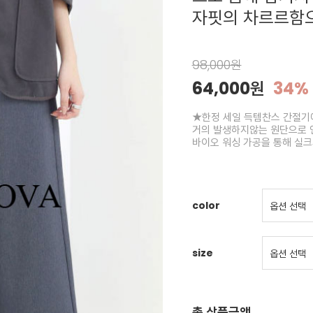
자핏의 차르르함으
98,000원
64,000원
34%
★한정 세일 득템찬스 간절기에
거의 발생하지않는 원단으로 
바이오 워싱 가공을 통해 실크
color
size
총 상품금액