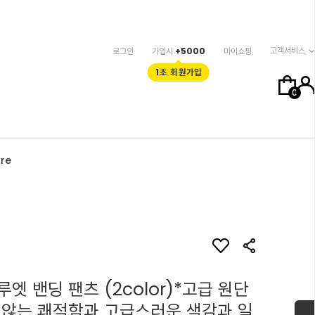
고객서비스
로그인
가입시
+5000
마이쇼핑
1초 회원가입
0
re
엣 밴딩 팬츠 (2color)*고급 원단
 않는 쾌적함과 고급스러운 색감과 일