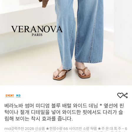
베라노바 썸머 미디엄 블루 배럴 와이드 데님 * 옆선에 핀
턱이나 절개 디테일을 넣어 와이드한 핏에서도 다리가 슬
림해 보이는 착시 효과를 줍니다.
md강력추천 2026 신상품 ★한정수량 66 사이즈만 소량 득템 ★주.문.대.폭.주 - 6