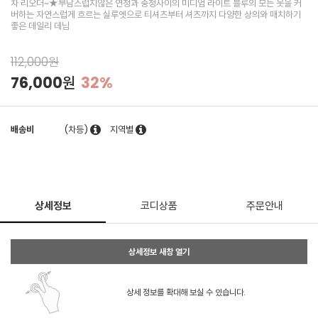
차 리오더~★부담스럽지않은 연청과 중청사이의 미디엄 라이트 블루의 모든 옷을 커
버하는 자연스럽게 흐르는 실루엣으로 티셔츠부터 셔츠까지 다양한 상의와 매치하기
좋은 데일리 데님
112,000원
76,000원
32%
배송비
(차등)
지역별
상세정보
코디상품
주문안내
상세정보 새창 열기
상세 정보를 확대해 보실 수 있습니다.