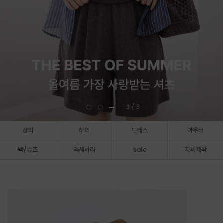
3
/ 3
상의
하의
드레스
아우터
백/슈즈
액세서리
sale
자체제작