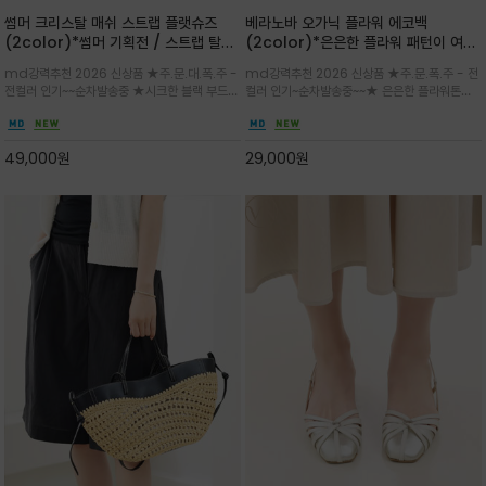
썸머 크리스탈 매쉬 스트랩 플랫슈즈
베라노바 오가닉 플라워 에코백
(2color)*썸머 기획전 / 스트랩 탈착
(2color)*은은한 플라워 패턴이 여름
하지않고 편하게 신으셔도 되는 타입~섬
룩에 산뜻한 포인트를 더해주는 코튼 에
md강력추천 2026 신상품 ★주.문.대.폭.주 -
md강력추천 2026 신상품 ★주.문.폭.주 - 전
세한 메쉬 짜임 위로 은은하게 반짝이는
코백
전컬러 인기~~순차발송중 ★시크한 블랙 부드러
컬러 인기~순차발송중~~★ 은은한 플라워톤이
크리스탈 디테일을 더한 플랫슈즈
운 그레이 컬러로 구성되어 룩에 세련되게 매치
룩에 방해되지않고 시원한 여름무드에 잔잔하고
하게 좋으며 가볍고 시원해 데일리 만능 아이템 /
고급스럽게 내추럴한 감성의 천연 오가닉 코튼소
와이드 팬츠와 함께 데일리룩·출근룩 포인트
재/내부 포켓과 VERANOVA 자수 디테일이 더
49,000
원
29,000
원
해져 완성