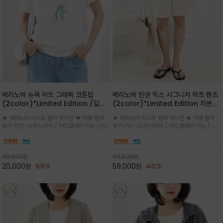
베라노바 뉴욕 아트 그래픽 코튼탑
베라노바 린넨 믹스 시그니처 하프 팬츠
(2color)*Limited Edition /길어
(2color)*Limited Edition 차분한
진 여름의 끝자락까지 멋스럽게 연출하
길이감 허벅지 라인에서 부담없이 길어
★ 베라노바 라스트 썸머 에디션 ★ 여름 썸머
★ 베라노바 라스트 썸머 에디션 ★ 여름 썸머
세요 ^^
진 여름의 끝자락까지 멋스럽게 연출하
휴가 기간 ~소진시까지 / 카드결제만 가능 /산뜻
휴가 기간 ~소진시까지 / 카드결제만 가능 / 앞
세요 ^^
한 컬러를 바탕으로 블루 컬러의 NEW YORK
쪽 원턱 디테일과 여유 있는 실루엣이 자연스럽
레터링과 감각적인 일러스트 프린트가 어우러져
게 체형을 커버해 우아한 비율을 완성
세련된 포인트
49,000
원
99,000
원
20,000
원
59%
59,000
원
40%