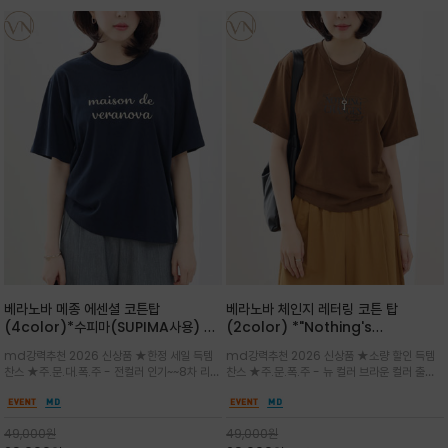
베라노바 메종 에센셜 코튼탑
베라노바 체인지 레터링 코튼 탑
(4color)*수피마(SUPIMA사용) 레
(2color) *"Nothing's
귤러한 사이즈로 편안한 착용감을 전하
change"아무것도 하지않으면 아무일
md강력추천 2026 신상품 ★한정 세일 득템
md강력추천 2026 신상품 ★소량 할인 득템
는 레터링 티셔츠
도 일어나지않는것/감각적인 레터링 프
찬스 ★주.문.대.폭.주 - 전컬러 인기~~8차 리오
찬스 ★주.문.폭.주 - 뉴 컬러 브라운 컬러 출시~
린팅이 돋보이는 베라노바 티셔츠
더 ~화이트 입고 ★ 데일리 아이템 /고유의 그래
전컬러 인기~~~2차 리오더 ★블랙 레터링으로
픽이나 컬러 조합을 통해 'Essential'한 무드를
무드를 만들고 기본 베이스의 컬러감이라 출근시
트렌디하게 해석/범용성이 좋아 여름내내 입기
팬츠나 데님등에 모두 잘 어울리는 디자인 /부드
49,000
원
49,000
원
좋은 컬러웨이와 디자인입니다^^
럽고 유연한 코튼 소재로 편안