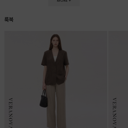
MORE +
룩북