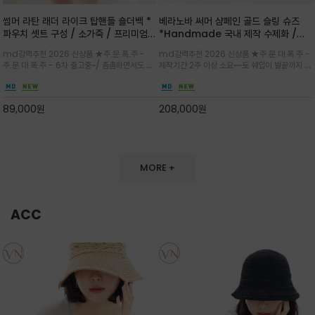
썸머 라탄 래더 라이크 탑핸들 숄더백 *
베라노바 써머 샴페인 골드 슬링 슈즈
파우치 셋트 구성 / 소가죽 / 프리미엄
*Handmade 국내 제작 수제화 /은
라탄 / 내추럴한 라탄 짜임과 블랙 레더
은한 펄감의 레더 텍스처가 발끝을 고급
md강력추천 2026 신상품 ★주.문.폭.주 -
md강력추천 2026 신상품 ★주.문.대.폭.주 -
라이크 배색이 조화롭게 어우러진 탑핸
스럽게 밝혀주는 슬링백 플랫슈
주.문.대.폭.주 - 6차 출고중~/ 촘촘하면서도 입
제작기간 2주 이상 소요~~토 쉐입이 발끝까지 세
들 숄더백
체감 있는 라탄 조직이 여름 무드를 고급스럽게
련된 무드와 발등에 스트랩과 로고 메탈 장식/깔
만들며 부드러운 곡선의 바스켓 실루엣에 넉넉한
끔한 디자인과 베이직한 컬러감으로 높은 활용도
수납감이 느껴지고 탑핸들과 숄더 스트랩으로 다
를 전해주는 디자인 / 데일리 룩부터 포멀한 스타
89,000
원
208,000
원
양한 연출이
일까지 두루 잘 어울리는 활2
MORE +
ACC