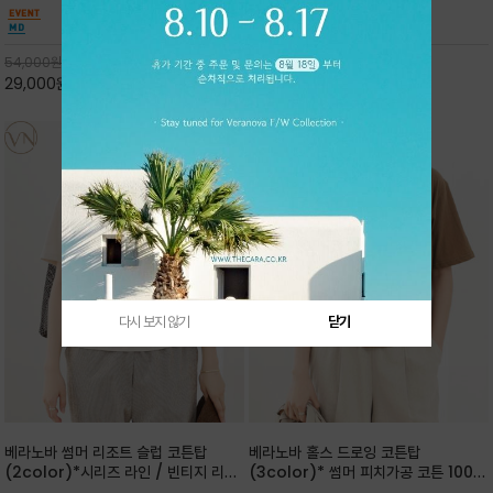
핏 강연티셔츠
안함을 동시에 느낄수 있으며 차분하고 필요한
한 착용감을 선사하며, 자연스럽게 떨어지는 실루
컬러웨이로 단독 또는 린넨 자켓/ 여름점퍼 안에
엣이 편안하며 ★도회적인 무드로 루즈하게 단독
코디하기 만능템 입니다^^
으로도 포인트가 되며, 데일리 활
54,000
원
65,000
원
29,000
원
46%
30,000
원
53%
다시 보지 않기
닫기
베라노바 썸머 리조트 슬럽 코튼탑
베라노바 홀스 드로잉 코튼탑
(2color)*시리즈 라인 / 빈티지 리조
(3color)* 썸머 피치가공 코튼 100프
트 무드의 은은한 슬럽 조직감이 느껴지
로 / 에스파스(Espace) 드로잉 여백