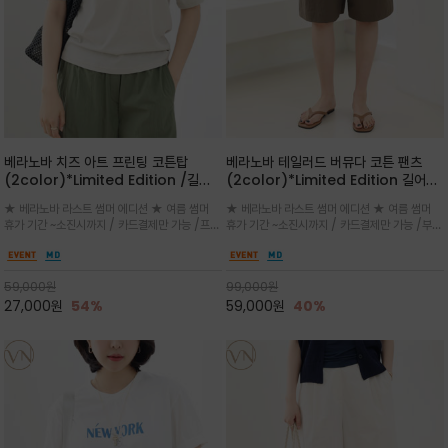
베라노바 치즈 아트 프린팅 코튼탑
베라노바 테일러드 버뮤다 코튼 팬츠
(2color)*Limited Edition /길어
(2color)*Limited Edition 길어진
진 여름의 끝자락까지 멋스럽게 연출하
여름의 끝자락까지 멋스럽게 연출하세요
★ 베라노바 라스트 썸머 에디션 ★ 여름 썸머
★ 베라노바 라스트 썸머 에디션 ★ 여름 썸머
세요 ^^
^^
휴가 기간 ~소진시까지 / 카드결제만 가능 /프론
휴가 기간 ~소진시까지 / 카드결제만 가능 /부드
트의 미니 레터링과 백라인의 감각적인 치즈 일
러운 프리미엄 코튼 블랜드 자연스러운 텍스처와
러스트 프린트가 더해져 과하지 않으면서도 세련
은은한 매트 컬러가 고급스러운 분위기
된 포인트를 완성
59,000
원
99,000
원
27,000
원
54%
59,000
원
40%