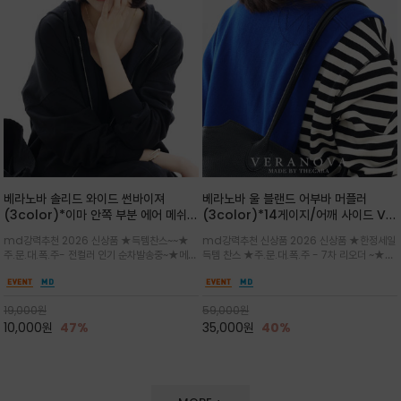
베라노바 솔리드 와이드 썬바이져
베라노바 울 블랜드 어부바 머플러
(3color)*이마 안쪽 부분 에어 메쉬
(3color)*14게이지/어깨 사이드 VN
(Air-Mesh) 쾌적하고 편하게 / 베라
브랜드 스카시 편직 기법 /시선을 사로
md강력추천 2026 신상품 ★득템찬스~~★
md강력추천 신상품 2026 신상품 ★한정세일
노바 심볼 전사 인쇄(Transfer
잡는 감각적인 레이어드 니트 어부바숄/
주.문.대.폭.주- 전컬러 인기 순차발송중~★메쉬
득템 찬스 ★주.문.대.폭.주 - 7차 리오더 ~★셔
Printing)뒷밴딩으로 사이즈 조절이 가
뒷면의 은은한 V자 조직감과 부드러운
쿠션 마감으로 이마 눌림을 최소화하고, 하루 종
츠나 원피스 위에 가볍게 걸쳐 스타일리시한 포
능해 누구나 안정적으로 착용
터치감으로 완성도를 높였으며, 단조로
일 보송보송한 스킨케어 핏(Skin-care fit)을
인트를 주기 좋으며, 소매 끝단에 위치한 실버
운 코디에 특별한 무드를 더해줄 아이템
유지심플한 로고 포인트와 세련된 컬러로 일상,골
'VN' 메탈 로고 장식이 브랜드의 정체성과 고급
19,000
원
59,000
원
프,여행까지~~
스러움을 동시에
10,000
원
47%
35,000
원
40%