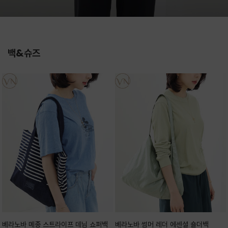
백&슈즈
베라노바 메종 스트라이프 데님 쇼퍼백
베라노바 썸머 레더 에센셜 숄더백