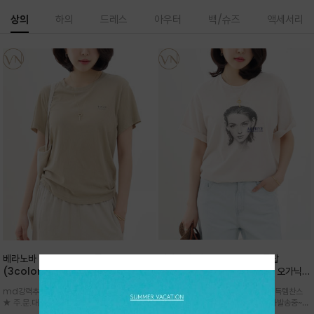
상의
하의
드레스
아우터
백/슈즈
액세서리
베라노바 심플 VN13 코튼탑
베라노바 어반 우먼 강연 코튼탑
(3color)*썸머 바이오 강연/ 스판 너
(2color) *한여름 내내 입는 오가닉
무 좋고 옷감 시원한 프리미엄 소재 / 군
강연 코튼 / Partial Printing/라인
md강력추천 2026 신상품 ★한정 대박 세일
md강력추천 2026 신상품 ★대박 득템찬스
더더기 없이 깔끔한 무드가 매력적인
워크 (Line Work) & 스케치/감각적
★ 주.문.대.폭.주 - 전컬러 인기~순차발송중
~~ 주.문.대.폭.주 - 전컬러 인기~순차발송중~★
VN13 코튼 티셔츠
인 아트워크 프린트가 시선을 끄는 루즈
~~3차 리오더 ★ 기분좋게 적당히 슬림하게~ 편
시원한 터치감의 오가닉 강연 코튼 소재로 편안