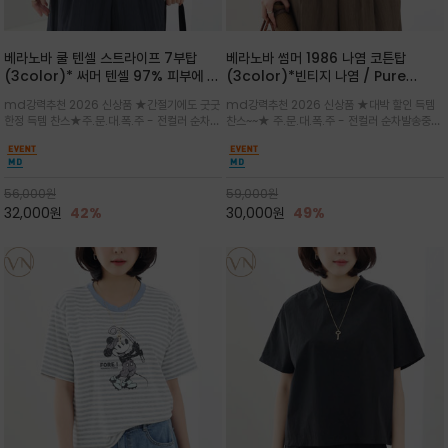
베라노바 쿨 텐셀 스트라이프 7부탑
베라노바 썸머 1986 나염 코튼탑
(3color)* 써머 텐셀 97% 피부에 닿
(3color)*빈티지 나염 / Pure
는 순간 느껴지는 쿨링 터치의 여름 텐셀
Organic Cotton 100% 가볍게 입
md강력추천 2026 신상품 ★간절기에도 굿굿
md강력추천 2026 신상품 ★대박 할인 득템
소재
어도 룩에 감도가 살아나는 베라노바 스
한정 득템 찬스★주.문.대.폭.주 - 전컬러 순차발
찬스~~★ 주.문.대.폭.주 - 전컬러 순차발송중
튜디오 티셔츠
송중~3차 리오더~~★스트라이프 패턴에 여유
~~★살에 닿는 시원한 촉감 강연 코튼 소재로 여
있는 드롭숄더와 7부 소매가 더해져 팔 라인을
유 있는 핏과 경쾌한 기장감이 자연스럽게 체형
자연스럽게 커버해주는 아이템/얇고 가벼운 터
을 커버/빈티지한 레터링 프린트가 은근한 포인
치감으로 편안
트가 되어 데님이나 린넨 팬츠와 감
56,000
원
59,000
원
32,000
원
42%
30,000
원
49%