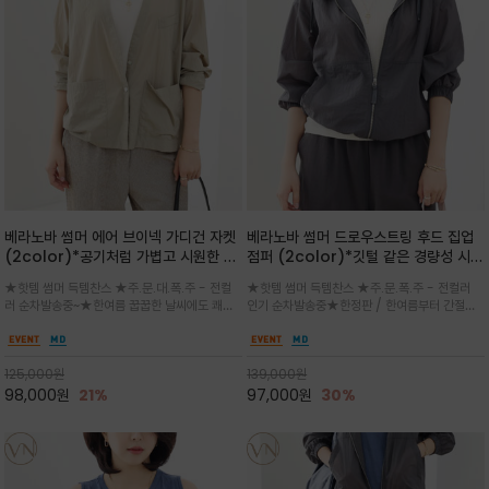
베라노바 썸머 에어 브이넥 가디건 자켓
베라노바 썸머 드로우스트링 후드 집업
(2color)*공기처럼 가볍고 시원한 나
점퍼 (2color)*깃털 같은 경량성 시원
일론 에어 라인 / 마더 오브 자캐 버튼 /
한 프리미엄 나일론 /볼륨 핏
★핫템 썸머 득템찬스 ★주.문.대.폭.주 - 전컬
★핫템 썸머 득템찬스 ★주.문.폭.주 - 전컬러
브이넥 디자인이라 부담없이 쓱쓱~걸치
(Volume Fit)가볍지만 입체적인 실
러 순차발송중~★한여름 꿉꿉한 날씨에도 쾌적
인기 순차발송중★한정판 / 한여름부터 간절기
는 꾸안꾸!!가볍고 바스락한 나일론 블렌
루엣을 유지하는 구조적 디자인
함을 유지하는 나일론 소재 브이넥 가디건 스타
까지~후드 스트링과 프런트 지퍼, 밴딩 소매, 밑
드 소재감이 세련된 무드를 더해주는 가
일 자켓은 가벼운 무게감과 방수성 덕분에 여름
단 스토퍼 디테일로 핏 조절이 가능해 실용적/바
디건 스타일
철 활용도 만점 / 모던한 디자인으로 이너와 팬츠
스락한 텍스처가 몸에 달라붙지 않아 산뜻하며
125,000
원
139,000
원
등과 밸런스를 맞춥니다
가볍게 비치는 세련된후드
98,000
원
21%
97,000
원
30%