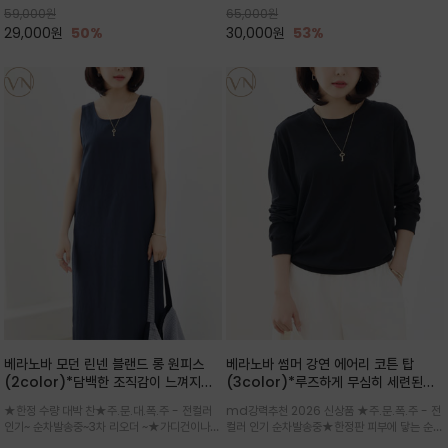
59,000
원
65,000
원
으로도 포인트가 되며, 데일리 활
29,000
원
50%
30,000
원
53%
베라노바 모던 린넨 블랜드 롱 원피스
베라노바 썸머 강연 에어리 코튼 탑
(2color)*담백한 조직감이 느껴지는
(3color)*루즈하게 무심히 세련된핏/
린넨 블렌드 소재로 완성된 슬리브리스
여름 원단 공기처럼 가벼운 촉감/바람을
★한정 수량 대박 찬★주.문.대.폭.주 - 전컬러
md강력추천 2026 신상품 ★주.문.폭.주 - 전
롱 원피스
품은 시원함: 우수한 통기성
인기~ 순차발송중~3차 리오더 ~★가디건이나
컬러 인기 순차발송중★한정판 피부에 닿는 순간
린넨 자켓을 가볍게 걸치면 세련된 오피스룩으로
느껴지는 프리미엄 강연면의 고슬고슬하고 산뜻