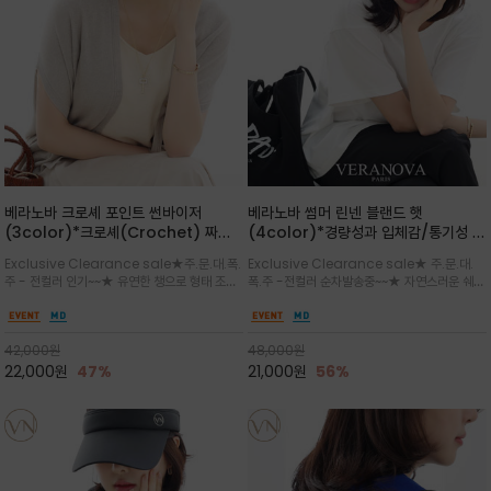
베라노바 크로셰 포인트 썬바이저
베라노바 썸머 린넨 블랜드 햇
(3color)*크로셰(Crochet) 짜임
(4color)*경량성과 입체감/통기성 좋
포인트가 있는 썬바이저/내추럴하고 페
은 짜임과 가벼운 착용감으로 여름 내내
Exclusive Clearance sale★주.문.대.폭.
Exclusive Clearance sale★ 주.문.대.
미닌한 무드를 연출/벨크로 타입이라 휴
쾌적하게 착용/ 뒷트임 있어서 헤어스타
주 - 전컬러 인기~~★ 유연한 챙으로 형태 조절
폭.주 -전컬러 순차발송중~~★ 자연스러운 쉐입
대도 간편
일링에도 편하게 쓰실수 있습니다
이 자유로운 크로셰 바이저/ 딱딱하지 않아 돌돌
과 은은한 로고 디테일이 더해져 데일리룩에 세
말아 휴대하기 좋고, 챙의 모양을 살짝 바꿀 수 있
련된 포인트/베이직한 컬러 구성으로 어떤 스타
는 스타일/데일리부터 휴양지까지 스타일과 실
일에도 손쉽게 매치되며, 휴양지부터 일상까지 활
42,000
원
48,000
원
용성을 모두 갖춘 아이템
용도 높은 아이템
22,000
원
47%
21,000
원
56%