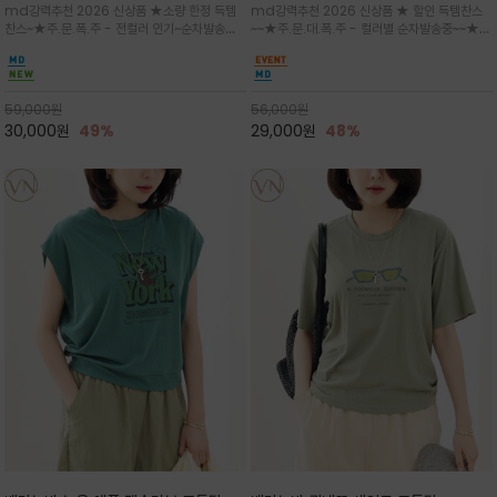
md강력추천 2026 신상품 ★소량 한정 득템
md강력추천 2026 신상품 ★ 할인 득템찬스
는 가벼운 코튼 터치의 반팔 티셔츠입니
의 미를 살려 말의 윤곽선만 스케치하여
찬스~★주.문.폭.주 - 전컬러 인기~순차발송중
~~★주.문.대.폭.주 - 컬러별 순차발송중~~★프
다
감성을 담은 아이템
~★휴양지의 무드를 살려, 색이 바랜 듯한 세피
랑스 감성의 포근하면서도 우아한 무드를 담은
아(Sepia)나 파스텔 톤의 해변 풍경으로 세련
말(Horse) 드로잉 티셔츠는 여유로운 실루엣과
된 뮤트톤 컬러 팔레트로 빈티지한 무드의 선샤
감각적인 아트워크로 고급스러운 여름 스타일링
인 프린트가 더해져 담백하면서도 감각
을 완성할 수 있습니다
59,000
원
56,000
원
30,000
원
49%
29,000
원
48%