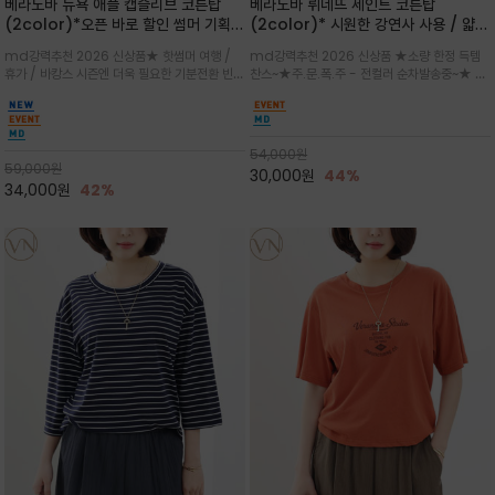
베라노바 뉴욕 애플 캡슬리브 코튼탑
베라노바 뤼네뜨 세인트 코튼탑
(2color)*오픈 바로 할인 썸머 기획
(2color)* 시원한 강연사 사용 / 얇고
★ 한정수량 제작 ★ 강연 코튼으로 빈
가벼우면서도 실의 꼬임 덕분에 원단이
md강력추천 2026 신상품★ 핫썸머 여행 /
md강력추천 2026 신상품 ★소량 한정 득템
티지 프린트로 여름 하의와 모두 잘어울
피부에 잘 달라붙지 않아 통기성이 탁월
휴가 / 바캉스 시즌엔 더욱 필요한 기분전환 빈티
찬스~★주.문.폭.주 - 전컬러 순차발송중~★ 감
리는 그래픽
지 무드★ 부드럽고 유연한 강연 코튼 소재로 피
각적인 선글라스 프린트/안정감 있는 라운드 넥
부에 산뜻하게 닿는 프리미엄 /답답함 없는 라운
라인과 여유 있는 스탠다드 핏으로 부담 없이 착
드 넥라인과 자연스럽게 어깨를 감싸는 캡슬리브
용/과하지 않은 프린트 디테일이 룩에 세련된 위
디자인이 팔 라인을 더욱 날씬
트를 더해 데일리 룩에 포인트
54,000
원
59,000
원
30,000
원
44%
34,000
원
42%