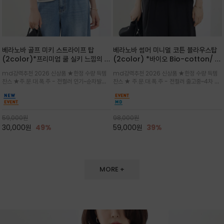
베라노바 골프 미키 스트라이프 탑
베라노바 썸머 미니멀 코튼 블라우스탑
(2color)*프리미엄 쿨 실키 느낌의 폴
(2color) *바이오 Bio-cotton/ 시
리소재와 스판으로 한 경쾌하게 여름내
원한 터치 / 나일론 블랜드 / 티셔츠처
md강력추천 2026 신상품 ★한정 수량 득템
md강력추천 2026 신상품 ★한정 수량 득템
내 ★골프 미키티 포함 구매및 20만원
럼 편안하지만 블라우스처럼 단정한 무
찬스 ★주.문.대.폭.주 - 전컬러 인기~순차발송
찬스 ★ 주.문.대.폭.주 - 전컬러 출고중~4차 리
넘는 구매고객님께는 타이틀리스트 베라
드가 느껴지는 코튼 블라우스 탑
중~★ 화이트 바탕에 그레이·스카이블루 스트라
오더 ★ 넥라인과 뒷 지퍼로 완성도가 높으며 가
노바 골프공 2피스 3구 증정(소진시 마
이프가 산뜻한 컬러감을 연출/안정감 있는 라운
볍게 퍼지는 박시한 실루엣과 크롭 기장이 하체
감)★
드 넥라인과 여유있는 스탠다드 핏으로 여름내내
를 길어 보이게 해주며 와이드 팬츠와 셋업
이쁘게 입으세요 ^^
59,000
원
98,000
원
30,000
원
49%
59,000
원
39%
MORE +