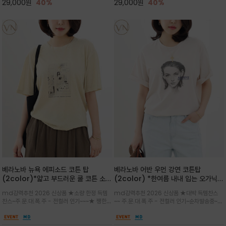
29,000
원
40%
29,000
원
40%
베라노바 뉴욕 에피소드 코튼 탑
베라노바 어반 우먼 강연 코튼탑
(2color)*얇고 부드러운 쿨 코튼 소재
(2color) *한여름 내내 입는 오가닉
/ 릴렉스드 핏 (Relaxed Fit) 편안하
강연 코튼 / Partial Printing/라인
md강력추천 2026 신상품 ★소량 한정 득템
md강력추천 2026 신상품 ★대박 득템찬스
고 자연스러운 멋이 있는 핏으로 여름내
워크 (Line Work) & 스케치/감각적
찬스~주.문.대.폭.주 - 전컬러 인기~~~★ 쨍한듯
~~ 주.문.대.폭.주 - 전컬러 인기~순차발송중~★
내 편하고 감각적으로 입으세요
인 아트워크 프린트가 시선을 끄는 루즈
세련된 컬러감에 빈티지한 무드의 아트 프린팅과
시원한 터치감의 오가닉 강연 코튼 소재로 편안
핏 강연티셔츠
내추럴한 컬러감이 매력적인 티셔츠/여유로운
한 착용감을 선사하며, 자연스럽게 떨어지는 실루
실루엣과 부드러운 터치감으로 편안하게 착용
엣이 편안하며 ★도회적인 무드로 루즈하게 단독