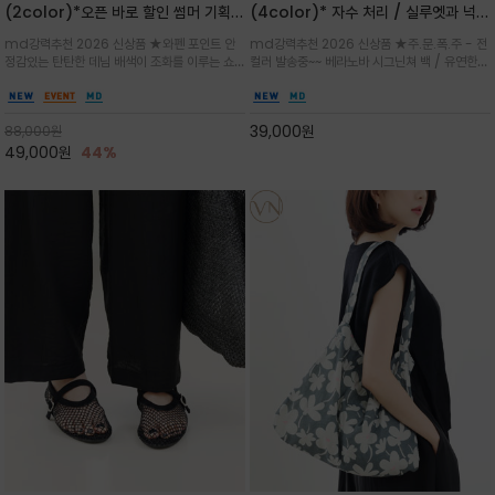
(2color)*오픈 바로 할인 썸머 기획
(4color)* 자수 처리 / 실루엣과 넉넉
★데님, 팬츠, 원피스는 물론 출근룩, 주
한 수납력을 자랑하는 베라노바의 에센
md강력추천 2026 신상품 ★와펜 포인트 안
md강력추천 2026 신상품 ★주.문.폭.주 - 전
말 모임룩, 여행룩까지 ~
셜 숄더백
정감있는 탄탄한 데님 배색이 조화를 이루는 쇼
컬러 발송중~~ 베라노바 시그닌쳐 백 / 유연한
퍼백/넉넉한 수납공간으로 데일리부터 여행까지
텍스처가 몸에 자연스럽게 감기며, 넓은 스트랩
클래식한 네이비·아이보리 스트라이프와 산뜻한
설계로 어깨의 피로도를 낮춰 편안한 착용/가볍
스카이블루 컬러가 너무 이쁜 쇼퍼백
게 들수록 더욱 멋스러운 크링클 텍스처의 데일
39,000
원
88,000
원
리 숄더백
49,000
원
44%