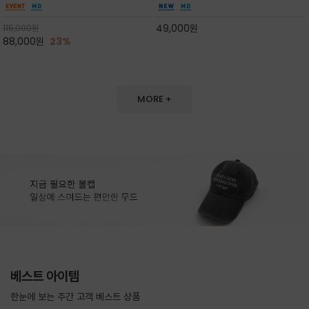
도 손색이 없고,리조트룩까지 만능/답답하지 않
한 터치감~★여름에 오히려 이런티을 입으셔야
은 네크라인과 여유 있는 롱 기장으로 체형을 커
자외선 / 냉방차단은 물론 꾸안꾸 세련미~캐쥬얼
49,000
원
115,000
원
버하면서도 여리여리한 무
을 즐기실수 있습니다^^
88,000
원
23%
MORE +
베스트 아이템
한눈에 보는 주간 고객 베스트 상품