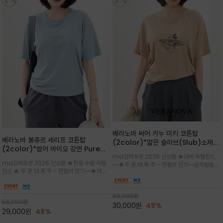
베라노바 써머 카누 미키 코튼탑
베라노바 봉쥬르 세리프 코튼탑
(2color)*얇은 슬라브(Slub)소재
(2color)*썸머 바이오 강연 Pure
부드럽고 폭염에도 시원하게 착용 가능
md강력추천 2026 신상품 ★대박 득템찬스
Cotton / 세리프 폰트를 선택하고 감
하며, 몸에 잘 달라붙지 않아 쾌적
md강력추천 2026 신상품 ★한정 수량 득템
~~★주.문.대.폭.주 - 전컬러 인기~~순차발송중
성적인 프랑스어 수식어를 조합
찬스 ★ 주.문.대.폭.주 - 전컬러 인기~~★여름
~★썸머 무드의 프린트가 매력적이며 여유 있는
의 시원한 감성/자연스러운 필기체 파리지앵의
드롭숄더 핏과 부드러운 라운드넥이 편안하며, 앞
여유로운 감성/피부에 닿는 순간 기분 좋은 청량
면 캐릭터 프린트가 캐주얼한 포인트를 더해줍니
한 원단을 사용해 데일리 코디 만능 아이템
59,000
원
다.
56,000
원
30,000
원
49%
29,000
원
48%