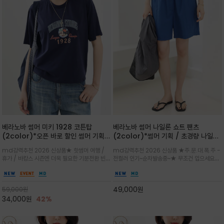
베라노바 썸머 미키 1928 코튼탑
베라노바 썸머 나일론 쇼트 팬츠
(2color)*오픈 바로 할인 썸머 기획
(2color)*썸머 기획 / 초경량 나일론
★ 한정수량 제작 ★ 오가닉 코튼으로
(Lightweight): 입은 듯 안 입은 듯
md강력추천 2026 신상품★ 핫썸머 여행 /
md강력추천 2026 신상품 ★주.문.대.폭.주 -
빈티지 프린트로 여름 하의와 모두 잘어
가벼운 아이템 / 여행 / 일상 / 운동 모
휴가 / 바캉스 시즌엔 더욱 필요한 기분전환 빈티
전컬러 인기~순차발송중~★ 무조건 입으세요~~
울리는 그래픽
두 가능한 아이템
지 무드가 돋보이는 에센셜★네이비와 차분한 카
폭염과 장마 꿉꿉함이 지속되는 한여름날 필수템
키 컬러 위에 빈티지한 크랙 효과의 레트로 감성
입니다^^가볍고 드라이한 터치감의 나일론 소
그래픽을 더해 캐주얼하면서도 세련된 분위기를
재로 완성한 자연스럽게 어우러져 출근룩, 여행
49,000
원
59,000
원
완성
룩, 모임룩, 데일리룩까지 다양하게
34,000
원
42%