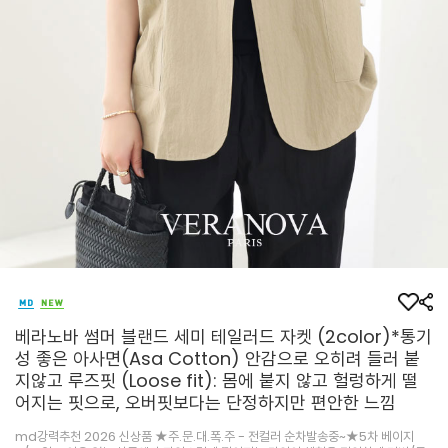
베라노바 썸머 블랜드 세미 테일러드 자켓 (2color)*통기
성 좋은 아사면(Asa Cotton) 안감으로 오히려 들러 붙
지않고 루즈핏 (Loose fit): 몸에 붙지 않고 헐렁하게 떨
어지는 핏으로, 오버핏보다는 단정하지만 편안한 느낌
md강력추천 2026 신상품 ★주.문.대.폭.주 - 전컬러 순차발송중~★5차 베이지