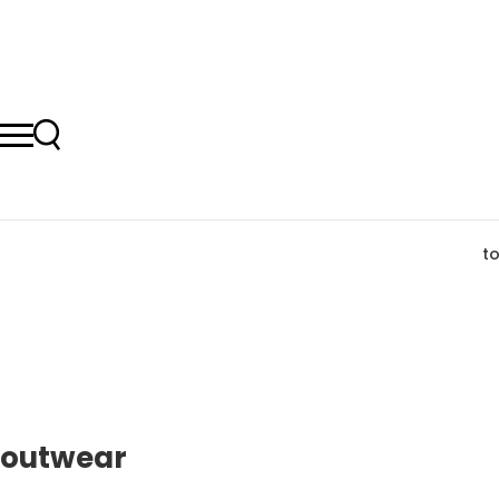
t
outwear