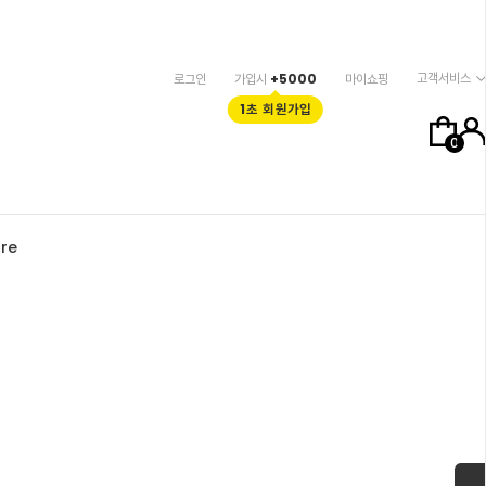
고객서비스
로그인
가입시
+5000
마이쇼핑
1초 회원가입
0
re