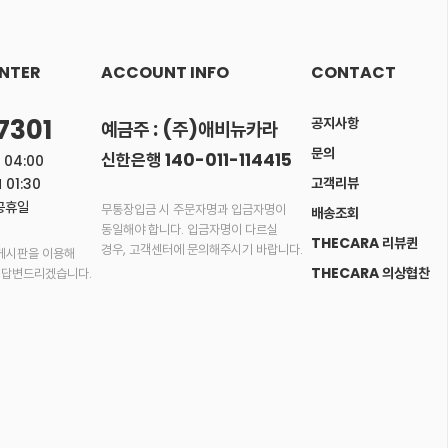
NTER
ACCOUNT INFO
CONTACT
7301
공지사항
예금주 : (주)애비뉴카라
문의
신한은행 140-011-114415
 04:00
고객리뷰
 01:30
공휴일
무통장입금 시 주문자명과 입금자명이
배송조회
동일해야 합니다. 입금자명이 다르실
THECARA 리뷰퀸
경우, 고객센터에 문의해주시기 바랍니다.
게시판을 이용해
THECARA 의상협찬
 답변드리겠습니다.