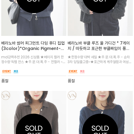
베라노바 썸머 피그먼트 다잉 후디 집업
베라노바 부클 루즈 울 가디건 * 7게이
(3color)*Organic Pigment-
지 / 따듯하고 포근한 부클짜임이 풍성
Dyed 피그먼트 다잉(염색) 특유의 은
하고 루즈핏으로 자연스럽게 체형을 커
md강력추천 2026 신상품 ★베이지 컬러 한
★한정수량 대박 세일 ★주 문.대.폭.주 - 순차
은하고 바랜 듯한 빈티지한 느낌
버하면서 세련된 핏
정수량 득템 찬스 ★주.문.대.폭.주 - 전컬러 ~순
3차 당일출고중~★포근하게 케주얼함과 여성스
차발송중`~★세련된 꾸안꾸 템으로 무조건 입으
러움을 동시에 갖췄으며, 단독 혹은 터틀넥, 셔츠
세요 ^^피그먼트 워싱 컬러감과 부드러운 터치
등과 레이어드하여 감각적인 겨울 룩을 완성해
감이 돋보이는 후드집업으로 활용도 만점/적당
보세요.넉넉한 루즈핏으로 제작되어 편안
품절
품절
하고 편안한 루즈핏