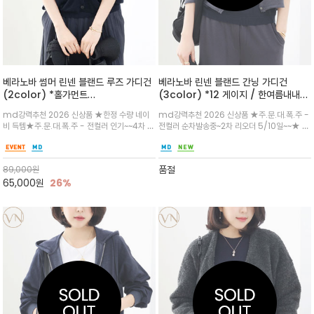
베라노바 썸머 린넨 블랜드 루즈 가디건
베라노바 린넨 블랜드 간닝 가디건
(2color) *홀가먼트
(3color) *12 게이지 / 한여름내내
(Wholegarment) 7게이지 / 리오
필수템 / 봉제선이 겉으로 들어가는 간
md강력추천 2026 신상품 ★한정 수량 네이
md강력추천 2026 신상품 ★주.문.대.폭.주 -
셀(Lyocell) 함유 친환경적 소재로 시
닝(Ganning) 디테일/린넨 나일론 혼
비 득템★주.문.대.폭.주 - 전컬러 인기~~4차 재
전컬러 순차발송중~2차 리오더 5/10일~~★ 민
원/어깨 라인부터 팔까지 봉제선 없이
방 가디건은 린넨 특유의 자연스러운 텍
입고~★ 여유 있는 암홀과 가오리 형태의 소매가
소매 원피스/ 나시 / 탑등 웨어러블 다 어울리는
한 벌로 짜여져 체형을 감싸는 실루엣이
스처와 나일론의 내구성/형태 안정성이
팔뚝 라인을 자연스럽게 여리여리한 무드/포켓
아이템 / 은은한 비침과 내추럴한 텍스처가 우아
매우 자연스럽고 고급스럽습니다
만나 고급스러우면서도 쾌적한 느낌
디테일로 실용성까지~슬리브리스, 와이드 팬츠,
한 분위기를 더하며, 슬림하게 떨어지는 핏과 버
품절
89,000
원
롱스커트와 매치
튼 디테일로 단정한 무드를 완성
65,000
원
26%