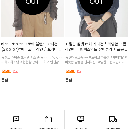
베라노바 카라 크로쉐 블랜드 가디건
T 퀼팅 벨벳 터치 가디건 * 적당한 크롭
(2color)*베라노바 라인 / 프리미엄
라인이라 원피스와도 잘어울리며 포근한
비스코스 블랜드 16 게이지 /고급스러운
데일리 세미 자켓으로도 활용 굿 / 가볍
★창고 대방출 초득템 찬스 ★★주.문.대.폭.주
★9차 출고중~~~부드럽고 따뜻한 벨벳터치감의
아일렛 디테일과 고급스러운 골드 버튼
고 유연하여 카디건처럼 편안하게 걸치
~~해비하지않고 텁텁함 없이~ 오히려 텐션감있
따뜻한 감성을 선사하는~적당한 크롭라인이라
이 조화를 이루는 크로쉐 스타일의 가디
기 좋으며 깔끔한 라운드넥 디자인이라
게~ 그래서 가을 과 겨울 봄까지 입는 컨디션으로
경쾌하게`~포근하게 겨울까지 구스안에까지 함
건
데일리 만능 아이템
^^ 터틀넥이나 원피스/ 셔츠위에 레이어드 하기
께 하세요^^
좋게 루즈하면서 여성스러운 소장템
품절
품절