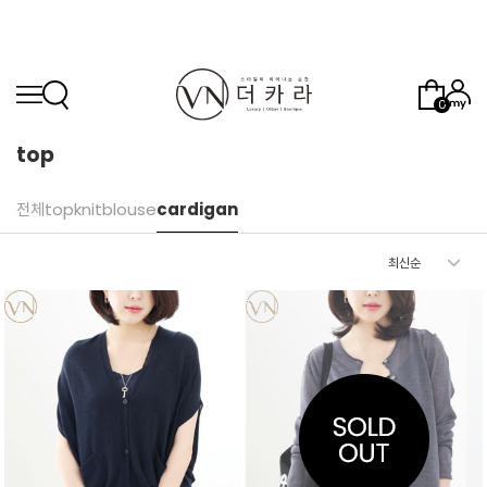
0
top
전체
top
knit
blouse
cardigan