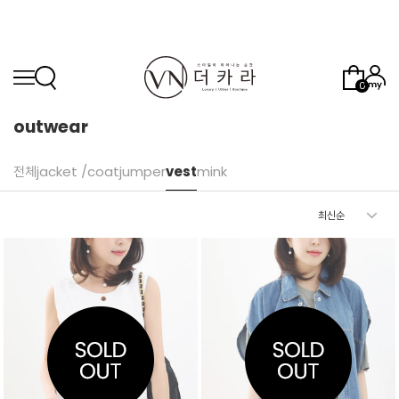
0
outwear
전체
jacket /coat
jumper
vest
mink