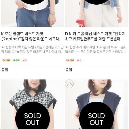
K 모던 블랜드 베스트 자켓
D 비커 드롭 데님 베스트 자켓 *빈티지
(2color)*깊지 않은 라운드 네크라인
하고 캐쥬얼한무드를 더한 드롭숄더 루
과 매끄러운 버튼 라인이 돋보이는 모던
즈핏 데님베스트
★ 한정 초대박 세일 득템 /세일기간에는 카드만
★ 한정 추가 대박 세일 ★주.문.대.폭.주 - 순차
버튼업 슬리브리스 베스트
적용됩니다 ★깊지 않은 라운드 네크라인과 매끄
발송중 ~~~ 무심한듯 툭 걸쳐주어도 스타일리하
러운 버튼 라인이 돋보이는 모던 버튼업 슬리브
게 연출되 넓은 암홀로 디자인된 오버핏 실루엣
리스 베스트/양 옆에는 은은한 웰트 포켓이 자리
이 매력적인 아이템/ 체형보완 만점 /가슴 한쪽
해 실용성을 더했고 모던하고 심플하게 너무 이
패치로 포인트를 더했으며 가볍고 여유있는 아이
품절
품절
뻐요^^
템