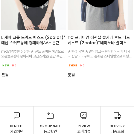
L 세미 크롭 트위드 베스트 (2color)*
TC 프리미엄 에센셜 숄카라 후드 니트
데님 스커트등에 경쾌하게^^~ 은근 민
베스트 (2color)*베라노바 릴렉스 무
소매 원피스와도 궁합이 굿 숄더 부분을
드 14게이지 /부드러운 터치감과 고급
md강력추천 신상품 ★ 골드 풀버튼 여밈으로
★한정 세일 ★8차 입고~~깔끔한 외관과 나시
드롭하여 체형커버는 물론 캐쥬얼함을
스러운 외관의 울 니트 베스트
오픈클로징이 용이하며 고급스러움/밑단 후면
나 반팔 이너위에도 손쉬운 스타일링으로 체형을
더했으며 넥과 슬리브 부분 깔끔하게 텍
밴딩을 적용하여 밀착감을 높였으며 프린지 디테
보완해주면서도 고급스러운 무드로 완성^^ 오
스처를 블록
일
버 숄더로 체형커버는 물론 릴렉스한 무드가 돋
보이는 여밈이 따로 없는 오픈 타입
품절
품절
BENEFIT
GROUP SALE
REVIEW
DELIVERY
가입혜택
등급할인
고객리뷰
배송조회