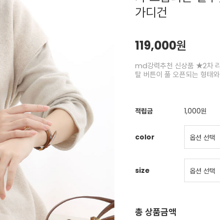
가디건
119,000원
md강력추천 신상품 ★2차 리
탈 버튼이 풀 오픈되는 형태와
적립금
1,000원
color
size
총 상품금액