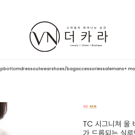
op
bottom
dress
outwear
shoes/bag
accessories
sale
mans
+ mo
TC 시그니쳐 울 
가 드롭되는 실루