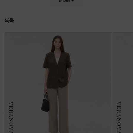
MORE +
룩북