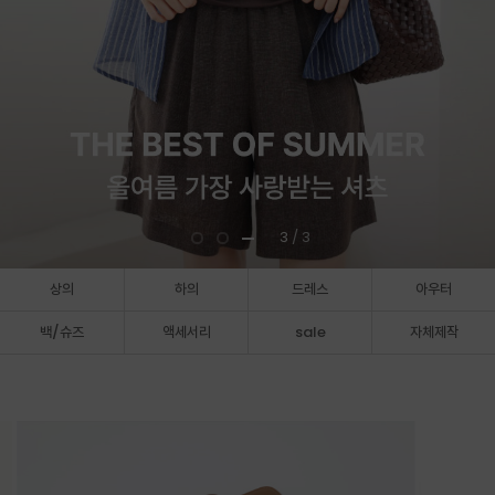
3
/ 3
상의
하의
드레스
아우터
백/슈즈
액세서리
sale
자체제작