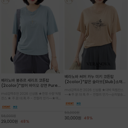
베라노바 써머 카누 미키 코튼탑
베라노바 봉쥬르 세리프 코튼탑
(2color)*얇은 슬라브(Slub)소재
(2color)*썸머 바이오 강연 Pure
부드럽고 폭염에도 시원하게 착용 가능
md강력추천 2026 신상품 ★대박 득템찬스
Cotton / 세리프 폰트를 선택하고 감
하며, 몸에 잘 달라붙지 않아 쾌적
md강력추천 2026 신상품 ★한정 수량 득템
~~★주.문.대.폭.주 - 전컬러 인기~~순차발송중
성적인 프랑스어 수식어를 조합
찬스 ★ 주.문.대.폭.주 - 전컬러 인기~~★여름
~★썸머 무드의 프린트가 매력적이며 여유 있는
의 시원한 감성/자연스러운 필기체 파리지앵의
드롭숄더 핏과 부드러운 라운드넥이 편안하며, 앞
여유로운 감성/피부에 닿는 순간 기분 좋은 청량
면 캐릭터 프린트가 캐주얼한 포인트를 더해줍니
한 원단을 사용해 데일리 코디 만능 아이템
59,000
원
다.
56,000
원
30,000
원
49%
29,000
원
48%