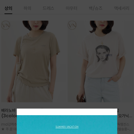
상의
하의
드레스
아우터
백/슈즈
액세서리
베라노바 심플 VN13 코튼탑
베라노바 어반 우먼 강연 코튼탑
(3color)*썸머 바이오 강연/ 스판 너
(2color) *한여름 내내 입는 오가닉
무 좋고 옷감 시원한 프리미엄 소재 / 군
강연 코튼 / Partial Printing/라인
md강력추천 2026 신상품 ★한정 대박 세일
md강력추천 2026 신상품 ★대박 득템찬스
더더기 없이 깔끔한 무드가 매력적인
워크 (Line Work) & 스케치/감각적
★ 주.문.대.폭.주 - 전컬러 인기~순차발송중
~~ 주.문.대.폭.주 - 전컬러 인기~순차발송중~★
VN13 코튼 티셔츠
인 아트워크 프린트가 시선을 끄는 루즈
~~3차 리오더 ★ 기분좋게 적당히 슬림하게~ 편
시원한 터치감의 오가닉 강연 코튼 소재로 편안