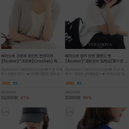
베라노바 크로셰 포인트 썬바이저
베라노바 썸머 린넨 블랜드 햇
(3color)*크로셰(Crochet) 짜임
(4color)*경량성과 입체감/통기성 좋
포인트가 있는 썬바이저/내추럴하고 페
은 짜임과 가벼운 착용감으로 여름 내내
Exclusive Clearance sale★주.문.대.폭.
Exclusive Clearance sale★ 주.문.대.
미닌한 무드를 연출/벨크로 타입이라 휴
쾌적하게 착용/ 뒷트임 있어서 헤어스타
주 - 전컬러 인기~~★ 유연한 챙으로 형태 조절
폭.주 -전컬러 순차발송중~~★ 자연스러운 쉐입
대도 간편
일링에도 편하게 쓰실수 있습니다
이 자유로운 크로셰 바이저/ 딱딱하지 않아 돌돌
과 은은한 로고 디테일이 더해져 데일리룩에 세
말아 휴대하기 좋고, 챙의 모양을 살짝 바꿀 수 있
련된 포인트/베이직한 컬러 구성으로 어떤 스타
는 스타일/데일리부터 휴양지까지 스타일과 실
일에도 손쉽게 매치되며, 휴양지부터 일상까지 활
42,000
원
48,000
원
용성을 모두 갖춘 아이템
용도 높은 아이템
22,000
원
47%
21,000
원
56%