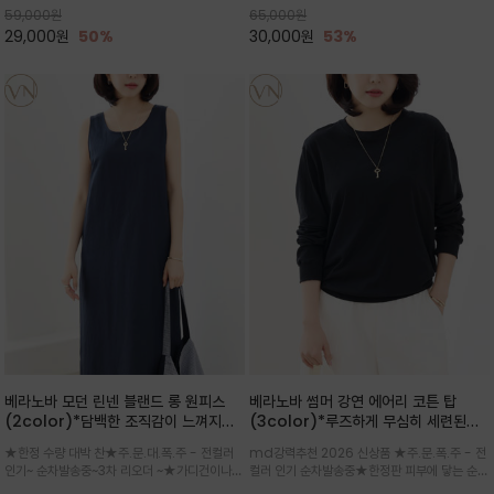
59,000
원
65,000
원
으로도 포인트가 되며, 데일리 활
29,000
원
50%
30,000
원
53%
베라노바 모던 린넨 블랜드 롱 원피스
베라노바 썸머 강연 에어리 코튼 탑
(2color)*담백한 조직감이 느껴지는
(3color)*루즈하게 무심히 세련된핏/
린넨 블렌드 소재로 완성된 슬리브리스
여름 원단 공기처럼 가벼운 촉감/바람을
★한정 수량 대박 찬★주.문.대.폭.주 - 전컬러
md강력추천 2026 신상품 ★주.문.폭.주 - 전
롱 원피스
품은 시원함: 우수한 통기성
인기~ 순차발송중~3차 리오더 ~★가디건이나
컬러 인기 순차발송중★한정판 피부에 닿는 순간
린넨 자켓을 가볍게 걸치면 세련된 오피스룩으로
느껴지는 프리미엄 강연면의 고슬고슬하고 산뜻