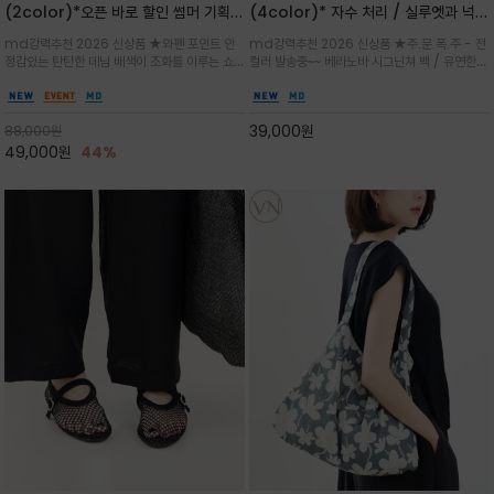
(2color)*오픈 바로 할인 썸머 기획
(4color)* 자수 처리 / 실루엣과 넉넉
★데님, 팬츠, 원피스는 물론 출근룩, 주
한 수납력을 자랑하는 베라노바의 에센
md강력추천 2026 신상품 ★와펜 포인트 안
md강력추천 2026 신상품 ★주.문.폭.주 - 전
말 모임룩, 여행룩까지 ~
셜 숄더백
정감있는 탄탄한 데님 배색이 조화를 이루는 쇼
컬러 발송중~~ 베라노바 시그닌쳐 백 / 유연한
퍼백/넉넉한 수납공간으로 데일리부터 여행까지
텍스처가 몸에 자연스럽게 감기며, 넓은 스트랩
클래식한 네이비·아이보리 스트라이프와 산뜻한
설계로 어깨의 피로도를 낮춰 편안한 착용/가볍
스카이블루 컬러가 너무 이쁜 쇼퍼백
게 들수록 더욱 멋스러운 크링클 텍스처의 데일
39,000
원
88,000
원
리 숄더백
49,000
원
44%