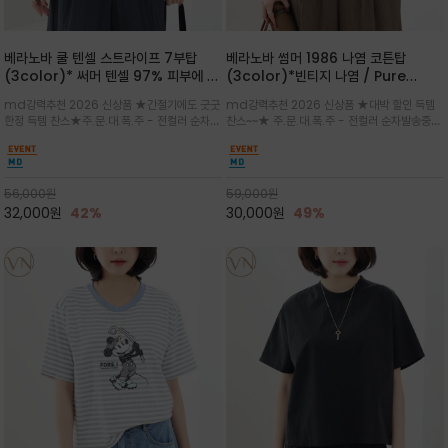
베라노바 쿨 텐셀 스트라이프 7부탑
베라노바 썸머 1986 나염 코튼탑
(3color)* 써머 텐셀 97% 피부에 닿
(3color)*빈티지 나염 / Pure
는 순간 느껴지는 쿨링 터치의 여름 텐셀
Organic Cotton 100% 가볍게 입
md강력추천 2026 신상품 ★간절기에도 굿굿
md강력추천 2026 신상품 ★대박 할인 득템
소재
어도 룩에 감도가 살아나는 베라노바 스
한정 득템 찬스★주.문.대.폭.주 - 전컬러 순차발
찬스~~★ 주.문.대.폭.주 - 전컬러 순차발송중
튜디오 티셔츠
송중~3차 리오더~~★스트라이프 패턴에 여유
~~★살에 닿는 시원한 촉감 강연 코튼 소재로 여
있는 드롭숄더와 7부 소매가 더해져 팔 라인을
유 있는 핏과 경쾌한 기장감이 자연스럽게 체형
자연스럽게 커버해주는 아이템/얇고 가벼운 터
을 커버/빈티지한 레터링 프린트가 은근한 포인
치감으로 편안
트가 되어 데님이나 린넨 팬츠와 감
56,000
원
59,000
원
32,000
원
42%
30,000
원
49%