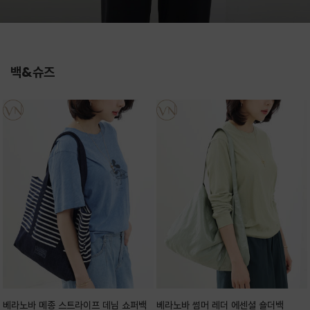
백&슈즈
베라노바 메종 스트라이프 데님 쇼퍼백
베라노바 썸머 레더 에센셜 숄더백