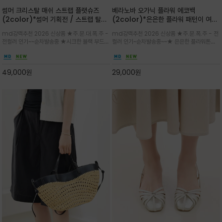
썸머 크리스탈 매쉬 스트랩 플랫슈즈
베라노바 오가닉 플라워 에코백
(2color)*썸머 기획전 / 스트랩 탈착
(2color)*은은한 플라워 패턴이 여름
하지않고 편하게 신으셔도 되는 타입~섬
룩에 산뜻한 포인트를 더해주는 코튼 에
md강력추천 2026 신상품 ★주.문.대.폭.주 -
md강력추천 2026 신상품 ★주.문.폭.주 - 전
세한 메쉬 짜임 위로 은은하게 반짝이는
코백
전컬러 인기~~순차발송중 ★시크한 블랙 부드러
컬러 인기~순차발송중~~★ 은은한 플라워톤이
크리스탈 디테일을 더한 플랫슈즈
운 그레이 컬러로 구성되어 룩에 세련되게 매치
룩에 방해되지않고 시원한 여름무드에 잔잔하고
하게 좋으며 가볍고 시원해 데일리 만능 아이템 /
고급스럽게 내추럴한 감성의 천연 오가닉 코튼소
와이드 팬츠와 함께 데일리룩·출근룩 포인트
재/내부 포켓과 VERANOVA 자수 디테일이 더
49,000
원
29,000
원
해져 완성