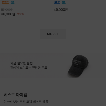
도 손색이 없고,리조트룩까지 만능/답답하지 않
한 터치감~★여름에 오히려 이런티을 입으셔야
은 네크라인과 여유 있는 롱 기장으로 체형을 커
자외선 / 냉방차단은 물론 꾸안꾸 세련미~캐쥬얼
49,000
원
115,000
원
버하면서도 여리여리한 무
을 즐기실수 있습니다^^
88,000
원
23%
MORE +
베스트 아이템
한눈에 보는 주간 고객 베스트 상품