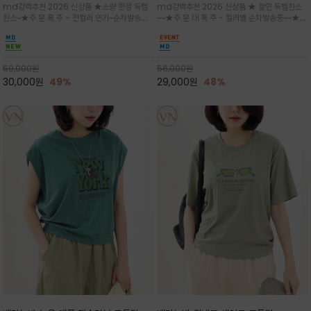
md강력추천 2026 신상품 ★소량 한정 득템
md강력추천 2026 신상품 ★ 할인 득템찬스
는 가벼운 코튼 터치의 반팔 티셔츠입니
의 미를 살려 말의 윤곽선만 스케치하여
찬스~★주.문.폭.주 - 전컬러 인기~순차발송중
~~★주.문.대.폭.주 - 컬러별 순차발송중~~★프
다
감성을 담은 아이템
~★휴양지의 무드를 살려, 색이 바랜 듯한 세피
랑스 감성의 포근하면서도 우아한 무드를 담은
아(Sepia)나 파스텔 톤의 해변 풍경으로 세련
말(Horse) 드로잉 티셔츠는 여유로운 실루엣과
된 뮤트톤 컬러 팔레트로 빈티지한 무드의 선샤
감각적인 아트워크로 고급스러운 여름 스타일링
인 프린트가 더해져 담백하면서도 감각
을 완성할 수 있습니다
59,000
원
56,000
원
30,000
원
49%
29,000
원
48%