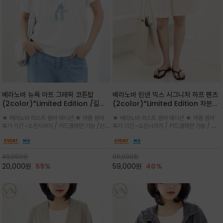
베라노바 뉴욕 아트 그래픽 코튼탑
베라노바 린넨 믹스 시그니처 하프 팬츠
(2color)*Limited Edition /길어
(2color)*Limited Edition 차분한
진 여름의 끝자락까지 멋스럽게 연출하
길이감 허벅지 라인에서 부담없이 길어
★ 베라노바 라스트 썸머 에디션 ★ 여름 썸머
★ 베라노바 라스트 썸머 에디션 ★ 여름 썸머
세요 ^^
진 여름의 끝자락까지 멋스럽게 연출하
휴가 기간 ~소진시까지 / 카드결제만 가능 /산뜻
휴가 기간 ~소진시까지 / 카드결제만 가능 / 앞
세요 ^^
한 컬러를 바탕으로 블루 컬러의 NEW YORK
쪽 원턱 디테일과 여유 있는 실루엣이 자연스럽
레터링과 감각적인 일러스트 프린트가 어우러져
게 체형을 커버해 우아한 비율을 완성
세련된 포인트
49,000
원
99,000
원
20,000
원
59%
59,000
원
40%