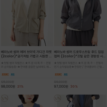
베라노바 썸머 에어 브이넥 가디건 자켓
베라노바 썸머 드로우스트링 후드 집업
(2color)*공기처럼 가볍고 시원한 나
점퍼 (2color)*깃털 같은 경량성 시원
일론 에어 라인 / 마더 오브 자캐 버튼 /
한 프리미엄 나일론 /볼륨 핏
★핫템 썸머 득템찬스 ★주.문.대.폭.주 - 전컬
★핫템 썸머 득템찬스 ★주.문.폭.주 - 전컬러
브이넥 디자인이라 부담없이 쓱쓱~걸치
(Volume Fit)가볍지만 입체적인 실
러 순차발송중~★한여름 꿉꿉한 날씨에도 쾌적
인기 순차발송중★한정판 / 한여름부터 간절기
는 꾸안꾸!!가볍고 바스락한 나일론 블렌
루엣을 유지하는 구조적 디자인
함을 유지하는 나일론 소재 브이넥 가디건 스타
까지~후드 스트링과 프런트 지퍼, 밴딩 소매, 밑
드 소재감이 세련된 무드를 더해주는 가
일 자켓은 가벼운 무게감과 방수성 덕분에 여름
단 스토퍼 디테일로 핏 조절이 가능해 실용적/바
디건 스타일
철 활용도 만점 / 모던한 디자인으로 이너와 팬츠
스락한 텍스처가 몸에 달라붙지 않아 산뜻하며
125,000
원
139,000
원
등과 밸런스를 맞춥니다
가볍게 비치는 세련된후드
98,000
원
21%
97,000
원
30%