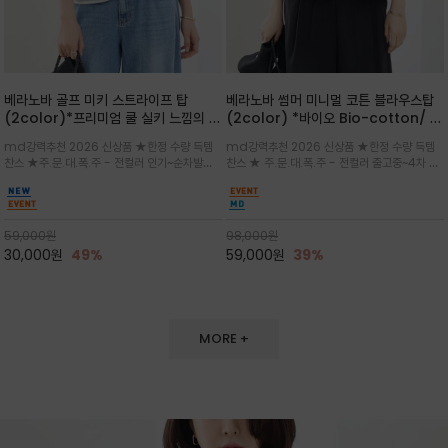
베라노바 골프 미키 스트라이프 탑
베라노바 썸머 미니멀 코튼 블라우스탑
(2color)*프리미엄 쿨 실키 느낌의 폴
(2color) *바이오 Bio-cotton/ 시
리소재와 스판으로 한 경쾌하게 여름내
원한 터치 / 나일론 블랜드 / 티셔츠처
md강력추천 2026 신상품 ★한정 수량 득템
md강력추천 2026 신상품 ★한정 수량 득템
내 ★골프 미키티 포함 구매및 20만원
럼 편안하지만 블라우스처럼 단정한 무
찬스 ★주.문.대.폭.주 - 전컬러 인기~순차발송
찬스 ★ 주.문.대.폭.주 - 전컬러 출고중~4차 리
넘는 구매고객님께는 타이틀리스트 베라
드가 느껴지는 코튼 블라우스 탑
중~★ 화이트 바탕에 그레이·스카이블루 스트라
오더 ★ 넥라인과 뒷 지퍼로 완성도가 높으며 가
노바 골프공 2피스 3구 증정(소진시 마
이프가 산뜻한 컬러감을 연출/안정감 있는 라운
볍게 퍼지는 박시한 실루엣과 크롭 기장이 하체
감)★
드 넥라인과 여유있는 스탠다드 핏으로 여름내내
를 길어 보이게 해주며 와이드 팬츠와 셋업
이쁘게 입으세요 ^^
59,000
원
98,000
원
30,000
원
49%
59,000
원
39%
MORE +