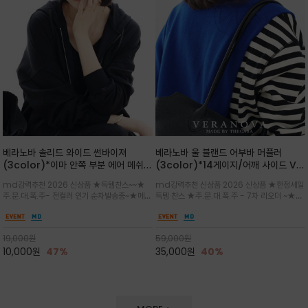
베라노바 솔리드 와이드 썬바이져
베라노바 울 블랜드 어부바 머플러
(3color)*이마 안쪽 부분 에어 메쉬
(3color)*14게이지/어깨 사이드 VN
(Air-Mesh) 쾌적하고 편하게 / 베라
브랜드 스카시 편직 기법 /시선을 사로
md강력추천 2026 신상품 ★득템찬스~~★
md강력추천 신상품 2026 신상품 ★한정세일
노바 심볼 전사 인쇄(Transfer
잡는 감각적인 레이어드 니트 어부바숄/
주.문.대.폭.주- 전컬러 인기 순차발송중~★메쉬
득템 찬스 ★주.문.대.폭.주 - 7차 리오더 ~★셔
Printing)뒷밴딩으로 사이즈 조절이 가
뒷면의 은은한 V자 조직감과 부드러운
쿠션 마감으로 이마 눌림을 최소화하고, 하루 종
츠나 원피스 위에 가볍게 걸쳐 스타일리시한 포
능해 누구나 안정적으로 착용
터치감으로 완성도를 높였으며, 단조로
일 보송보송한 스킨케어 핏(Skin-care fit)을
인트를 주기 좋으며, 소매 끝단에 위치한 실버
운 코디에 특별한 무드를 더해줄 아이템
유지심플한 로고 포인트와 세련된 컬러로 일상,골
'VN' 메탈 로고 장식이 브랜드의 정체성과 고급
19,000
원
59,000
원
프,여행까지~~
스러움을 동시에
10,000
원
47%
35,000
원
40%