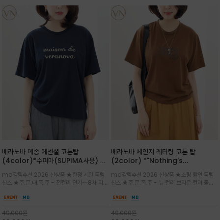
베라노바 메종 에센셜 코튼탑
베라노바 체인지 레터링 코튼 탑
(4color)*수피마(SUPIMA사용) 레
(2color) *"Nothing's
귤러한 사이즈로 편안한 착용감을 전하
change"아무것도 하지않으면 아무일
md강력추천 2026 신상품 ★한정 세일 득템
md강력추천 2026 신상품 ★소량 할인 득템
는 레터링 티셔츠
도 일어나지않는것/감각적인 레터링 프
찬스 ★주.문.대.폭.주 - 전컬러 인기~~8차 리오
찬스 ★주.문.폭.주 - 뉴 컬러 브라운 컬러 출시~
린팅이 돋보이는 베라노바 티셔츠
더 ~화이트 입고 ★ 데일리 아이템 /고유의 그래
전컬러 인기~~~2차 리오더 ★블랙 레터링으로
픽이나 컬러 조합을 통해 'Essential'한 무드를
무드를 만들고 기본 베이스의 컬러감이라 출근시
트렌디하게 해석/범용성이 좋아 여름내내 입기
팬츠나 데님등에 모두 잘 어울리는 디자인 /부드
49,000
원
49,000
원
좋은 컬러웨이와 디자인입니다^^
럽고 유연한 코튼 소재로 편안