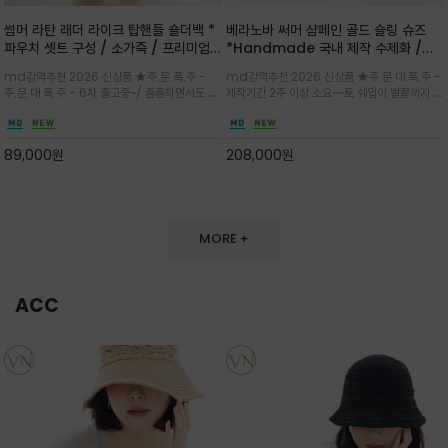
썸머 라탄 래더 라이크 탑핸들 숄더백 *
베라노바 써머 샴페인 골드 슬링 슈즈
파우치 셋트 구성 / 소가죽 / 프리미엄
*Handmade 국내 제작 수제화 /은
라탄 / 내추럴한 라탄 짜임과 블랙 레더
은한 펄감의 레더 텍스처가 발끝을 고급
md강력추천 2026 신상품 ★주.문.폭.주 -
md강력추천 2026 신상품 ★주.문.대.폭.주 -
라이크 배색이 조화롭게 어우러진 탑핸
스럽게 밝혀주는 슬링백 플랫슈
주.문.대.폭.주 - 6차 출고중~/ 촘촘하면서도 입
제작기간 2주 이상 소요~~토 쉐입이 발끝까지 세
들 숄더백
체감 있는 라탄 조직이 여름 무드를 고급스럽게
련된 무드와 발등에 스트랩과 로고 메탈 장식/깔
만들며 부드러운 곡선의 바스켓 실루엣에 넉넉한
끔한 디자인과 베이직한 컬러감으로 높은 활용도
수납감이 느껴지고 탑핸들과 숄더 스트랩으로 다
를 전해주는 디자인 / 데일리 룩부터 포멀한 스타
89,000
원
208,000
원
양한 연출이
일까지 두루 잘 어울리는 활2
MORE +
ACC