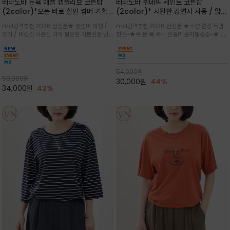
베라노바 뉴욕 애플 캡슬리브 코튼탑
베라노바 뤼네뜨 세인트 코튼탑
(2color)*오픈 바로 할인 썸머 기획
(2color)* 시원한 강연사 사용 / 얇고
★ 한정수량 제작 ★ 강연 코튼으로 빈
가벼우면서도 실의 꼬임 덕분에 원단이
md강력추천 2026 신상품★ 핫썸머 여행 /
md강력추천 2026 신상품 ★소량 한정 득템
티지 프린트로 여름 하의와 모두 잘어울
피부에 잘 달라붙지 않아 통기성이 탁월
휴가 / 바캉스 시즌엔 더욱 필요한 기분전환 빈티
찬스~★주.문.폭.주 - 전컬러 순차발송중~★ 감
리는 그래픽
지 무드★ 부드럽고 유연한 강연 코튼 소재로 피
각적인 선글라스 프린트/안정감 있는 라운드 넥
부에 산뜻하게 닿는 프리미엄 /답답함 없는 라운
라인과 여유 있는 스탠다드 핏으로 부담 없이 착
드 넥라인과 자연스럽게 어깨를 감싸는 캡슬리브
용/과하지 않은 프린트 디테일이 룩에 세련된 위
디자인이 팔 라인을 더욱 날씬
트를 더해 데일리 룩에 포인트
54,000
원
59,000
원
30,000
원
44%
34,000
원
42%