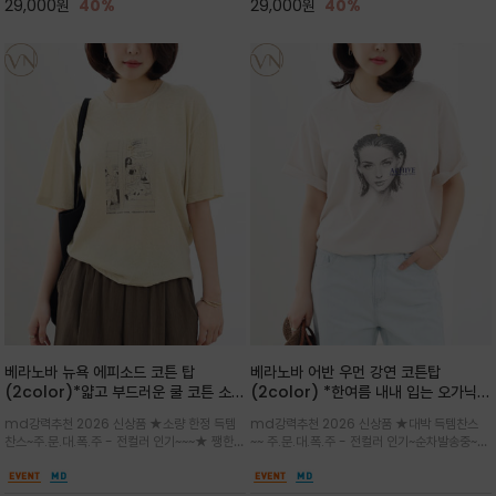
29,000
원
40%
29,000
원
40%
베라노바 뉴욕 에피소드 코튼 탑
베라노바 어반 우먼 강연 코튼탑
(2color)*얇고 부드러운 쿨 코튼 소재
(2color) *한여름 내내 입는 오가닉
/ 릴렉스드 핏 (Relaxed Fit) 편안하
강연 코튼 / Partial Printing/라인
md강력추천 2026 신상품 ★소량 한정 득템
md강력추천 2026 신상품 ★대박 득템찬스
고 자연스러운 멋이 있는 핏으로 여름내
워크 (Line Work) & 스케치/감각적
찬스~주.문.대.폭.주 - 전컬러 인기~~~★ 쨍한듯
~~ 주.문.대.폭.주 - 전컬러 인기~순차발송중~★
내 편하고 감각적으로 입으세요
인 아트워크 프린트가 시선을 끄는 루즈
세련된 컬러감에 빈티지한 무드의 아트 프린팅과
시원한 터치감의 오가닉 강연 코튼 소재로 편안
핏 강연티셔츠
내추럴한 컬러감이 매력적인 티셔츠/여유로운
한 착용감을 선사하며, 자연스럽게 떨어지는 실루
실루엣과 부드러운 터치감으로 편안하게 착용
엣이 편안하며 ★도회적인 무드로 루즈하게 단독