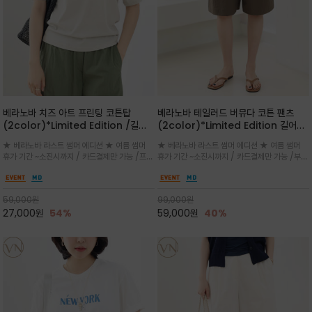
베라노바 치즈 아트 프린팅 코튼탑
베라노바 테일러드 버뮤다 코튼 팬츠
(2color)*Limited Edition /길어
(2color)*Limited Edition 길어진
진 여름의 끝자락까지 멋스럽게 연출하
여름의 끝자락까지 멋스럽게 연출하세요
★ 베라노바 라스트 썸머 에디션 ★ 여름 썸머
★ 베라노바 라스트 썸머 에디션 ★ 여름 썸머
세요 ^^
^^
휴가 기간 ~소진시까지 / 카드결제만 가능 /프론
휴가 기간 ~소진시까지 / 카드결제만 가능 /부드
트의 미니 레터링과 백라인의 감각적인 치즈 일
러운 프리미엄 코튼 블랜드 자연스러운 텍스처와
러스트 프린트가 더해져 과하지 않으면서도 세련
은은한 매트 컬러가 고급스러운 분위기
된 포인트를 완성
59,000
원
99,000
원
27,000
원
54%
59,000
원
40%