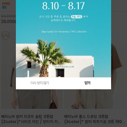
핏 강연티셔츠
안함을 동시에 느낄수 있으며 차분하고 필요한
한 착용감을 선사하며, 자연스럽게 떨어지는 실루
컬러웨이로 단독 또는 린넨 자켓/ 여름점퍼 안에
엣이 편안하며 ★도회적인 무드로 루즈하게 단독
코디하기 만능템 입니다^^
으로도 포인트가 되며, 데일리 활
54,000
원
65,000
원
29,000
원
46%
30,000
원
53%
다시 보지 않기
닫기
베라노바 썸머 리조트 슬럽 코튼탑
베라노바 홀스 드로잉 코튼탑
(2color)*시리즈 라인 / 빈티지 리조
(3color)* 썸머 피치가공 코튼 100프
트 무드의 은은한 슬럽 조직감이 느껴지
로 / 에스파스(Espace) 드로잉 여백