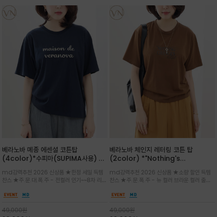
베라노바 메종 에센셜 코튼탑
베라노바 체인지 레터링 코튼 탑
(4color)*수피마(SUPIMA사용) 레
(2color) *"Nothing's
귤러한 사이즈로 편안한 착용감을 전하
change"아무것도 하지않으면 아무일
md강력추천 2026 신상품 ★한정 세일 득템
md강력추천 2026 신상품 ★소량 할인 득템
는 레터링 티셔츠
도 일어나지않는것/감각적인 레터링 프
찬스 ★주.문.대.폭.주 - 전컬러 인기~~8차 리오
찬스 ★주.문.폭.주 - 뉴 컬러 브라운 컬러 출시~
린팅이 돋보이는 베라노바 티셔츠
더 ~화이트 입고 ★ 데일리 아이템 /고유의 그래
전컬러 인기~~~2차 리오더 ★블랙 레터링으로
픽이나 컬러 조합을 통해 'Essential'한 무드를
무드를 만들고 기본 베이스의 컬러감이라 출근시
트렌디하게 해석/범용성이 좋아 여름내내 입기
팬츠나 데님등에 모두 잘 어울리는 디자인 /부드
49,000
원
49,000
원
좋은 컬러웨이와 디자인입니다^^
럽고 유연한 코튼 소재로 편안