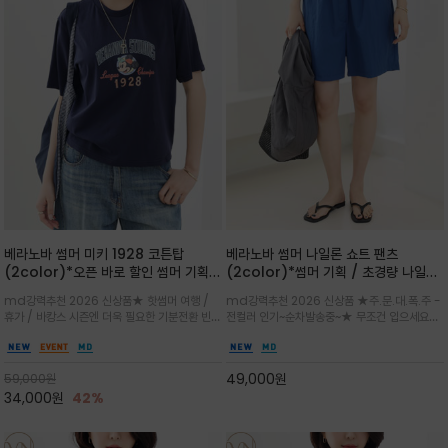
베라노바 썸머 미키 1928 코튼탑
베라노바 썸머 나일론 쇼트 팬츠
(2color)*오픈 바로 할인 썸머 기획
(2color)*썸머 기획 / 초경량 나일론
★ 한정수량 제작 ★ 오가닉 코튼으로
(Lightweight): 입은 듯 안 입은 듯
md강력추천 2026 신상품★ 핫썸머 여행 /
md강력추천 2026 신상품 ★주.문.대.폭.주 -
빈티지 프린트로 여름 하의와 모두 잘어
가벼운 아이템 / 여행 / 일상 / 운동 모
휴가 / 바캉스 시즌엔 더욱 필요한 기분전환 빈티
전컬러 인기~순차발송중~★ 무조건 입으세요~~
울리는 그래픽
두 가능한 아이템
지 무드가 돋보이는 에센셜★네이비와 차분한 카
폭염과 장마 꿉꿉함이 지속되는 한여름날 필수템
키 컬러 위에 빈티지한 크랙 효과의 레트로 감성
입니다^^가볍고 드라이한 터치감의 나일론 소
그래픽을 더해 캐주얼하면서도 세련된 분위기를
재로 완성한 자연스럽게 어우러져 출근룩, 여행
49,000
원
59,000
원
완성
룩, 모임룩, 데일리룩까지 다양하게
34,000
원
42%