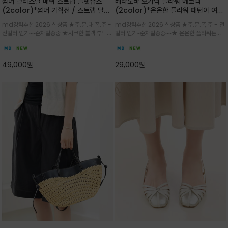
썸머 크리스탈 매쉬 스트랩 플랫슈즈
베라노바 오가닉 플라워 에코백
(2color)*썸머 기획전 / 스트랩 탈착
(2color)*은은한 플라워 패턴이 여름
하지않고 편하게 신으셔도 되는 타입~섬
룩에 산뜻한 포인트를 더해주는 코튼 에
md강력추천 2026 신상품 ★주.문.대.폭.주 -
md강력추천 2026 신상품 ★주.문.폭.주 - 전
세한 메쉬 짜임 위로 은은하게 반짝이는
코백
전컬러 인기~~순차발송중 ★시크한 블랙 부드러
컬러 인기~순차발송중~~★ 은은한 플라워톤이
크리스탈 디테일을 더한 플랫슈즈
운 그레이 컬러로 구성되어 룩에 세련되게 매치
룩에 방해되지않고 시원한 여름무드에 잔잔하고
하게 좋으며 가볍고 시원해 데일리 만능 아이템 /
고급스럽게 내추럴한 감성의 천연 오가닉 코튼소
와이드 팬츠와 함께 데일리룩·출근룩 포인트
재/내부 포켓과 VERANOVA 자수 디테일이 더
49,000
원
29,000
원
해져 완성