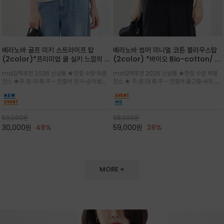
베라노바 골프 미키 스트라이프 탑
베라노바 썸머 미니멀 코튼 블라우스탑
(2color)*프리미엄 쿨 실키 느낌의 폴
(2color) *바이오 Bio-cotton/ 시
리소재와 스판으로 한 경쾌하게 여름내
원한 터치 / 나일론 블랜드 / 티셔츠처
md강력추천 2026 신상품 ★한정 수량 득템
md강력추천 2026 신상품 ★한정 수량 득템
내 ★골프 미키티 포함 구매및 20만원
럼 편안하지만 블라우스처럼 단정한 무
찬스 ★주.문.대.폭.주 - 전컬러 인기~순차발송
찬스 ★ 주.문.대.폭.주 - 전컬러 출고중~4차 리
넘는 구매고객님께는 타이틀리스트 베라
드가 느껴지는 코튼 블라우스 탑
중~★ 화이트 바탕에 그레이·스카이블루 스트라
오더 ★ 넥라인과 뒷 지퍼로 완성도가 높으며 가
노바 골프공 2피스 3구 증정(소진시 마
이프가 산뜻한 컬러감을 연출/안정감 있는 라운
볍게 퍼지는 박시한 실루엣과 크롭 기장이 하체
감)★
드 넥라인과 여유있는 스탠다드 핏으로 여름내내
를 길어 보이게 해주며 와이드 팬츠와 셋업
이쁘게 입으세요 ^^
59,000
원
98,000
원
30,000
원
49%
59,000
원
39%
MORE +