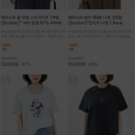
베라노바 쿨 텐셀 스트라이프 7부탑
베라노바 썸머 1986 나염 코튼탑
(3color)* 써머 텐셀 97% 피부에 닿
(3color)*빈티지 나염 / Pure
는 순간 느껴지는 쿨링 터치의 여름 텐셀
Organic Cotton 100% 가볍게 입
md강력추천 2026 신상품 ★간절기에도 굿굿
md강력추천 2026 신상품 ★대박 할인 득템
소재
어도 룩에 감도가 살아나는 베라노바 스
한정 득템 찬스★주.문.대.폭.주 - 전컬러 순차발
찬스~~★ 주.문.대.폭.주 - 전컬러 순차발송중
튜디오 티셔츠
송중~3차 리오더~~★스트라이프 패턴에 여유
~~★살에 닿는 시원한 촉감 강연 코튼 소재로 여
있는 드롭숄더와 7부 소매가 더해져 팔 라인을
유 있는 핏과 경쾌한 기장감이 자연스럽게 체형
자연스럽게 커버해주는 아이템/얇고 가벼운 터
을 커버/빈티지한 레터링 프린트가 은근한 포인
치감으로 편안
트가 되어 데님이나 린넨 팬츠와 감
56,000
원
59,000
원
32,000
원
42%
30,000
원
49%