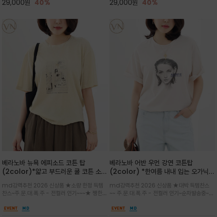
29,000
원
40%
29,000
원
40%
베라노바 뉴욕 에피소드 코튼 탑
베라노바 어반 우먼 강연 코튼탑
(2color)*얇고 부드러운 쿨 코튼 소재
(2color) *한여름 내내 입는 오가닉
/ 릴렉스드 핏 (Relaxed Fit) 편안하
강연 코튼 / Partial Printing/라인
md강력추천 2026 신상품 ★소량 한정 득템
md강력추천 2026 신상품 ★대박 득템찬스
고 자연스러운 멋이 있는 핏으로 여름내
워크 (Line Work) & 스케치/감각적
찬스~주.문.대.폭.주 - 전컬러 인기~~~★ 쨍한듯
~~ 주.문.대.폭.주 - 전컬러 인기~순차발송중~★
내 편하고 감각적으로 입으세요
인 아트워크 프린트가 시선을 끄는 루즈
세련된 컬러감에 빈티지한 무드의 아트 프린팅과
시원한 터치감의 오가닉 강연 코튼 소재로 편안
핏 강연티셔츠
내추럴한 컬러감이 매력적인 티셔츠/여유로운
한 착용감을 선사하며, 자연스럽게 떨어지는 실루
실루엣과 부드러운 터치감으로 편안하게 착용
엣이 편안하며 ★도회적인 무드로 루즈하게 단독