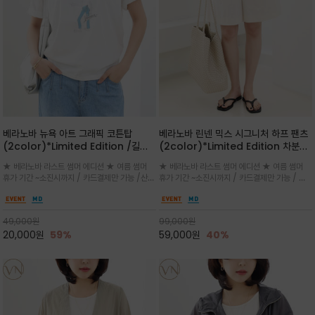
베라노바 뉴욕 아트 그래픽 코튼탑
베라노바 린넨 믹스 시그니처 하프 팬츠
(2color)*Limited Edition /길어
(2color)*Limited Edition 차분한
진 여름의 끝자락까지 멋스럽게 연출하
길이감 허벅지 라인에서 부담없이 길어
★ 베라노바 라스트 썸머 에디션 ★ 여름 썸머
★ 베라노바 라스트 썸머 에디션 ★ 여름 썸머
세요 ^^
진 여름의 끝자락까지 멋스럽게 연출하
휴가 기간 ~소진시까지 / 카드결제만 가능 /산뜻
휴가 기간 ~소진시까지 / 카드결제만 가능 / 앞
세요 ^^
한 컬러를 바탕으로 블루 컬러의 NEW YORK
쪽 원턱 디테일과 여유 있는 실루엣이 자연스럽
레터링과 감각적인 일러스트 프린트가 어우러져
게 체형을 커버해 우아한 비율을 완성
세련된 포인트
49,000
원
99,000
원
20,000
원
59%
59,000
원
40%