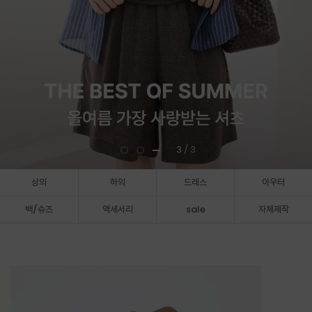
3
/ 3
상의
하의
드레스
아우터
백/슈즈
액세서리
sale
자체제작