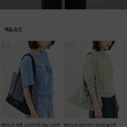
백&슈즈
베라노바 메종 스트라이프 데님 쇼퍼백
베라노바 썸머 레더 에센셜 숄더백