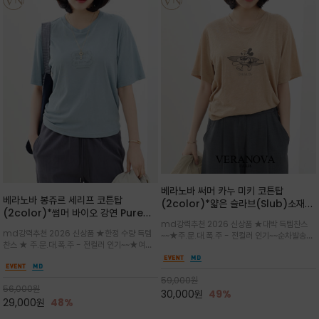
베라노바 써머 카누 미키 코튼탑
베라노바 봉쥬르 세리프 코튼탑
(2color)*얇은 슬라브(Slub)소재
(2color)*썸머 바이오 강연 Pure
부드럽고 폭염에도 시원하게 착용 가능
md강력추천 2026 신상품 ★대박 득템찬스
Cotton / 세리프 폰트를 선택하고 감
하며, 몸에 잘 달라붙지 않아 쾌적
md강력추천 2026 신상품 ★한정 수량 득템
~~★주.문.대.폭.주 - 전컬러 인기~~순차발송중
성적인 프랑스어 수식어를 조합
찬스 ★ 주.문.대.폭.주 - 전컬러 인기~~★여름
~★썸머 무드의 프린트가 매력적이며 여유 있는
의 시원한 감성/자연스러운 필기체 파리지앵의
드롭숄더 핏과 부드러운 라운드넥이 편안하며, 앞
여유로운 감성/피부에 닿는 순간 기분 좋은 청량
면 캐릭터 프린트가 캐주얼한 포인트를 더해줍니
한 원단을 사용해 데일리 코디 만능 아이템
59,000
원
다.
56,000
원
30,000
원
49%
29,000
원
48%