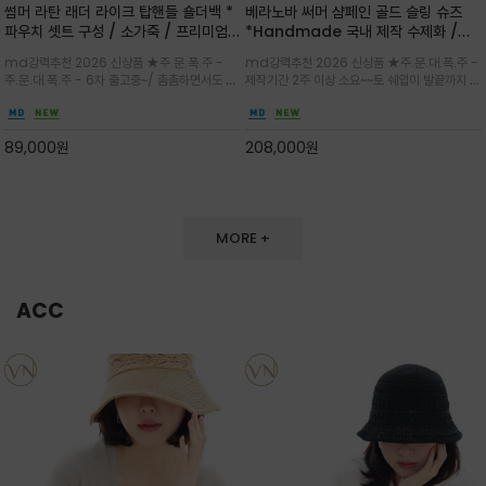
썸머 라탄 래더 라이크 탑핸들 숄더백 *
베라노바 써머 샴페인 골드 슬링 슈즈
파우치 셋트 구성 / 소가죽 / 프리미엄
*Handmade 국내 제작 수제화 /은
라탄 / 내추럴한 라탄 짜임과 블랙 레더
은한 펄감의 레더 텍스처가 발끝을 고급
md강력추천 2026 신상품 ★주.문.폭.주 -
md강력추천 2026 신상품 ★주.문.대.폭.주 -
라이크 배색이 조화롭게 어우러진 탑핸
스럽게 밝혀주는 슬링백 플랫슈
주.문.대.폭.주 - 6차 출고중~/ 촘촘하면서도 입
제작기간 2주 이상 소요~~토 쉐입이 발끝까지 세
들 숄더백
체감 있는 라탄 조직이 여름 무드를 고급스럽게
련된 무드와 발등에 스트랩과 로고 메탈 장식/깔
만들며 부드러운 곡선의 바스켓 실루엣에 넉넉한
끔한 디자인과 베이직한 컬러감으로 높은 활용도
수납감이 느껴지고 탑핸들과 숄더 스트랩으로 다
를 전해주는 디자인 / 데일리 룩부터 포멀한 스타
89,000
원
208,000
원
양한 연출이
일까지 두루 잘 어울리는 활2
MORE +
ACC