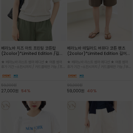
베라노바 치즈 아트 프린팅 코튼탑
베라노바 테일러드 버뮤다 코튼 팬츠
(2color)*Limited Edition /길어
(2color)*Limited Edition 길어진
진 여름의 끝자락까지 멋스럽게 연출하
여름의 끝자락까지 멋스럽게 연출하세요
★ 베라노바 라스트 썸머 에디션 ★ 여름 썸머
★ 베라노바 라스트 썸머 에디션 ★ 여름 썸머
세요 ^^
^^
휴가 기간 ~소진시까지 / 카드결제만 가능 /프론
휴가 기간 ~소진시까지 / 카드결제만 가능 /부드
트의 미니 레터링과 백라인의 감각적인 치즈 일
러운 프리미엄 코튼 블랜드 자연스러운 텍스처와
러스트 프린트가 더해져 과하지 않으면서도 세련
은은한 매트 컬러가 고급스러운 분위기
된 포인트를 완성
59,000
원
99,000
원
27,000
원
54%
59,000
원
40%