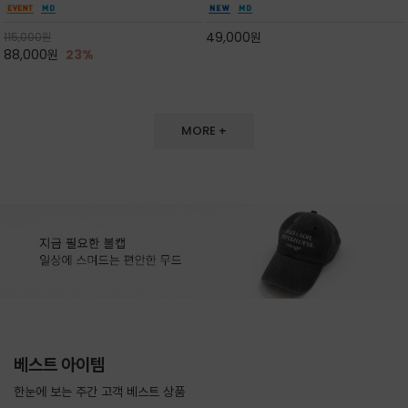
도 손색이 없고,리조트룩까지 만능/답답하지 않
한 터치감~★여름에 오히려 이런티을 입으셔야
은 네크라인과 여유 있는 롱 기장으로 체형을 커
자외선 / 냉방차단은 물론 꾸안꾸 세련미~캐쥬얼
49,000
원
115,000
원
버하면서도 여리여리한 무
을 즐기실수 있습니다^^
88,000
원
23%
MORE +
베스트 아이템
한눈에 보는 주간 고객 베스트 상품