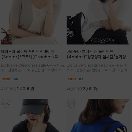
베라노바 크로셰 포인트 썬바이저
베라노바 썸머 린넨 블랜드 햇
(3color)*크로셰(Crochet) 짜임
(4color)*경량성과 입체감/통기성 좋
포인트가 있는 썬바이저/내추럴하고 페
은 짜임과 가벼운 착용감으로 여름 내내
Exclusive Clearance sale★주.문.대.폭.
Exclusive Clearance sale★ 주.문.대.
미닌한 무드를 연출/벨크로 타입이라 휴
쾌적하게 착용/ 뒷트임 있어서 헤어스타
주 - 전컬러 인기~~★ 유연한 챙으로 형태 조절
폭.주 -전컬러 순차발송중~~★ 자연스러운 쉐입
대도 간편
일링에도 편하게 쓰실수 있습니다
이 자유로운 크로셰 바이저/ 딱딱하지 않아 돌돌
과 은은한 로고 디테일이 더해져 데일리룩에 세
말아 휴대하기 좋고, 챙의 모양을 살짝 바꿀 수 있
련된 포인트/베이직한 컬러 구성으로 어떤 스타
는 스타일/데일리부터 휴양지까지 스타일과 실
일에도 손쉽게 매치되며, 휴양지부터 일상까지 활
22,000
원
21,000
원
42,000
원
48,000
원
용성을 모두 갖춘 아이템
용도 높은 아이템