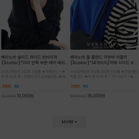
베라노바 솔리드 와이드 썬바이져
베라노바 울 블랜드 어부바 머플러
(3color)*이마 안쪽 부분 에어 메쉬
(3color)*14게이지/어깨 사이드 VN
(Air-Mesh) 쾌적하고 편하게 / 베라
브랜드 스카시 편직 기법 /시선을 사로
md강력추천 2026 신상품 ★득템찬스~~★
md강력추천 신상품 2026 신상품 ★한정세일
노바 심볼 전사 인쇄(Transfer
잡는 감각적인 레이어드 니트 어부바숄/
주.문.대.폭.주- 전컬러 인기 순차발송중~★메쉬
득템 찬스 ★주.문.대.폭.주 - 7차 리오더 ~★셔
Printing)뒷밴딩으로 사이즈 조절이 가
뒷면의 은은한 V자 조직감과 부드러운
쿠션 마감으로 이마 눌림을 최소화하고, 하루 종
츠나 원피스 위에 가볍게 걸쳐 스타일리시한 포
능해 누구나 안정적으로 착용
터치감으로 완성도를 높였으며, 단조로
일 보송보송한 스킨케어 핏(Skin-care fit)을
인트를 주기 좋으며, 소매 끝단에 위치한 실버
운 코디에 특별한 무드를 더해줄 아이템
유지심플한 로고 포인트와 세련된 컬러로 일상,골
'VN' 메탈 로고 장식이 브랜드의 정체성과 고급
10,000
원
35,000
원
19,000
원
59,000
원
프,여행까지~~
스러움을 동시에
MORE +