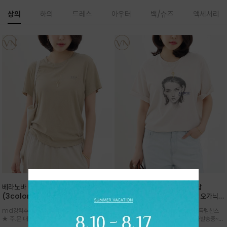
상의
하의
드레스
아우터
백/슈즈
액세서리
베라노바 심플 VN13 코튼탑
베라노바 어반 우먼 강연 코튼탑
(3color)*썸머 바이오 강연/ 스판 너
(2color) *한여름 내내 입는 오가닉
무 좋고 옷감 시원한 프리미엄 소재 / 군
강연 코튼 / Partial Printing/라인
md강력추천 2026 신상품 ★한정 대박 세일
md강력추천 2026 신상품 ★대박 득템찬스
더더기 없이 깔끔한 무드가 매력적인
워크 (Line Work) & 스케치/감각적
★ 주.문.대.폭.주 - 전컬러 인기~순차발송중
~~ 주.문.대.폭.주 - 전컬러 인기~순차발송중~★
VN13 코튼 티셔츠
인 아트워크 프린트가 시선을 끄는 루즈
~~3차 리오더 ★ 기분좋게 적당히 슬림하게~ 편
시원한 터치감의 오가닉 강연 코튼 소재로 편안