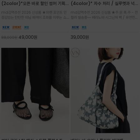
(2color)*오픈 바로 할인 썸머 기획
(4color)* 자수 처리 / 실루엣과 넉넉
★데님, 팬츠, 원피스는 물론 출근룩, 주
한 수납력을 자랑하는 베라노바의 에센
md강력추천 2026 신상품 ★와펜 포인트 안
md강력추천 2026 신상품 ★주.문.폭.주 - 전
말 모임룩, 여행룩까지 ~
셜 숄더백
정감있는 탄탄한 데님 배색이 조화를 이루는 쇼
컬러 발송중~~ 베라노바 시그닌쳐 백 / 유연한
퍼백/넉넉한 수납공간으로 데일리부터 여행까지
텍스처가 몸에 자연스럽게 감기며, 넓은 스트랩
클래식한 네이비·아이보리 스트라이프와 산뜻한
설계로 어깨의 피로도를 낮춰 편안한 착용/가볍
스카이블루 컬러가 너무 이쁜 쇼퍼백
게 들수록 더욱 멋스러운 크링클 텍스처의 데일
49,000
원
39,000
원
88,000
원
리 숄더백