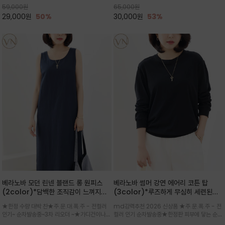
59,000
원
65,000
원
으로도 포인트가 되며, 데일리 활
29,000
원
50%
30,000
원
53%
베라노바 모던 린넨 블랜드 롱 원피스
베라노바 썸머 강연 에어리 코튼 탑
(2color)*담백한 조직감이 느껴지는
(3color)*루즈하게 무심히 세련된핏/
린넨 블렌드 소재로 완성된 슬리브리스
여름 원단 공기처럼 가벼운 촉감/바람을
★한정 수량 대박 찬★주.문.대.폭.주 - 전컬러
md강력추천 2026 신상품 ★주.문.폭.주 - 전
롱 원피스
품은 시원함: 우수한 통기성
인기~ 순차발송중~3차 리오더 ~★가디건이나
컬러 인기 순차발송중★한정판 피부에 닿는 순간
린넨 자켓을 가볍게 걸치면 세련된 오피스룩으로
느껴지는 프리미엄 강연면의 고슬고슬하고 산뜻