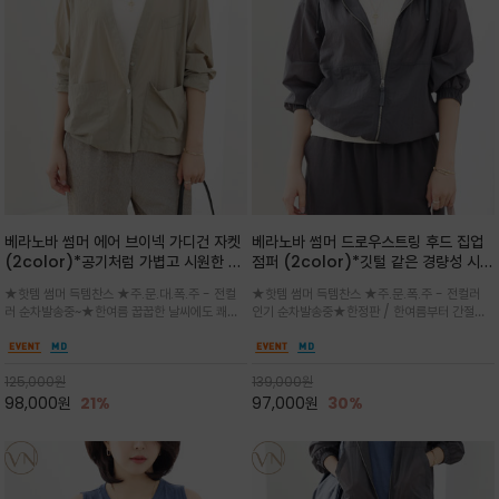
베라노바 썸머 에어 브이넥 가디건 자켓
베라노바 썸머 드로우스트링 후드 집업
(2color)*공기처럼 가볍고 시원한 나
점퍼 (2color)*깃털 같은 경량성 시원
일론 에어 라인 / 마더 오브 자캐 버튼 /
한 프리미엄 나일론 /볼륨 핏
★핫템 썸머 득템찬스 ★주.문.대.폭.주 - 전컬
★핫템 썸머 득템찬스 ★주.문.폭.주 - 전컬러
브이넥 디자인이라 부담없이 쓱쓱~걸치
(Volume Fit)가볍지만 입체적인 실
러 순차발송중~★한여름 꿉꿉한 날씨에도 쾌적
인기 순차발송중★한정판 / 한여름부터 간절기
는 꾸안꾸!!가볍고 바스락한 나일론 블렌
루엣을 유지하는 구조적 디자인
함을 유지하는 나일론 소재 브이넥 가디건 스타
까지~후드 스트링과 프런트 지퍼, 밴딩 소매, 밑
드 소재감이 세련된 무드를 더해주는 가
일 자켓은 가벼운 무게감과 방수성 덕분에 여름
단 스토퍼 디테일로 핏 조절이 가능해 실용적/바
디건 스타일
철 활용도 만점 / 모던한 디자인으로 이너와 팬츠
스락한 텍스처가 몸에 달라붙지 않아 산뜻하며
125,000
원
139,000
원
등과 밸런스를 맞춥니다
가볍게 비치는 세련된후드
98,000
원
21%
97,000
원
30%