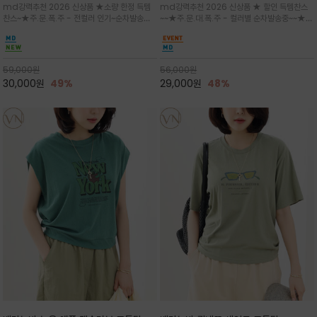
md강력추천 2026 신상품 ★소량 한정 득템
md강력추천 2026 신상품 ★ 할인 득템찬스
는 가벼운 코튼 터치의 반팔 티셔츠입니
의 미를 살려 말의 윤곽선만 스케치하여
찬스~★주.문.폭.주 - 전컬러 인기~순차발송중
~~★주.문.대.폭.주 - 컬러별 순차발송중~~★프
다
감성을 담은 아이템
~★휴양지의 무드를 살려, 색이 바랜 듯한 세피
랑스 감성의 포근하면서도 우아한 무드를 담은
아(Sepia)나 파스텔 톤의 해변 풍경으로 세련
말(Horse) 드로잉 티셔츠는 여유로운 실루엣과
된 뮤트톤 컬러 팔레트로 빈티지한 무드의 선샤
감각적인 아트워크로 고급스러운 여름 스타일링
인 프린트가 더해져 담백하면서도 감각
을 완성할 수 있습니다
59,000
원
56,000
원
30,000
원
49%
29,000
원
48%