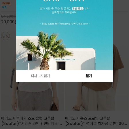
핏 강연티셔츠
안함을 동시에 느낄수 있으며 차분하고 필요한
한 착용감을 선사하며, 자연스럽게 떨어지는 실루
컬러웨이로 단독 또는 린넨 자켓/ 여름점퍼 안에
엣이 편안하며 ★도회적인 무드로 루즈하게 단독
코디하기 만능템 입니다^^
으로도 포인트가 되며, 데일리 활
54,000
원
65,000
원
29,000
원
46%
30,000
원
53%
다시 보지 않기
닫기
베라노바 썸머 리조트 슬럽 코튼탑
베라노바 홀스 드로잉 코튼탑
(2color)*시리즈 라인 / 빈티지 리조
(3color)* 썸머 피치가공 코튼 100프
트 무드의 은은한 슬럽 조직감이 느껴지
로 / 에스파스(Espace) 드로잉 여백