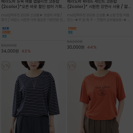
베라노바 뉴욕 애플 캡슬리브 코튼탑
베라노바 뤼네뜨 세인트 코튼탑
(2color)*오픈 바로 할인 썸머 기획
(2color)* 시원한 강연사 사용 / 얇고
★ 한정수량 제작 ★ 강연 코튼으로 빈
가벼우면서도 실의 꼬임 덕분에 원단이
md강력추천 2026 신상품★ 핫썸머 여행 /
md강력추천 2026 신상품 ★소량 한정 득템
티지 프린트로 여름 하의와 모두 잘어울
피부에 잘 달라붙지 않아 통기성이 탁월
휴가 / 바캉스 시즌엔 더욱 필요한 기분전환 빈티
찬스~★주.문.폭.주 - 전컬러 순차발송중~★ 감
리는 그래픽
지 무드★ 부드럽고 유연한 강연 코튼 소재로 피
각적인 선글라스 프린트/안정감 있는 라운드 넥
부에 산뜻하게 닿는 프리미엄 /답답함 없는 라운
라인과 여유 있는 스탠다드 핏으로 부담 없이 착
드 넥라인과 자연스럽게 어깨를 감싸는 캡슬리브
용/과하지 않은 프린트 디테일이 룩에 세련된 위
디자인이 팔 라인을 더욱 날씬
트를 더해 데일리 룩에 포인트
54,000
원
59,000
원
30,000
원
44%
34,000
원
42%