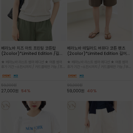
베라노바 치즈 아트 프린팅 코튼탑
베라노바 테일러드 버뮤다 코튼 팬츠
(2color)*Limited Edition /길어
(2color)*Limited Edition 길어진
진 여름의 끝자락까지 멋스럽게 연출하
여름의 끝자락까지 멋스럽게 연출하세요
★ 베라노바 라스트 썸머 에디션 ★ 여름 썸머
★ 베라노바 라스트 썸머 에디션 ★ 여름 썸머
세요 ^^
^^
휴가 기간 ~소진시까지 / 카드결제만 가능 /프론
휴가 기간 ~소진시까지 / 카드결제만 가능 /부드
트의 미니 레터링과 백라인의 감각적인 치즈 일
러운 프리미엄 코튼 블랜드 자연스러운 텍스처와
러스트 프린트가 더해져 과하지 않으면서도 세련
은은한 매트 컬러가 고급스러운 분위기
된 포인트를 완성
59,000
원
99,000
원
27,000
원
54%
59,000
원
40%