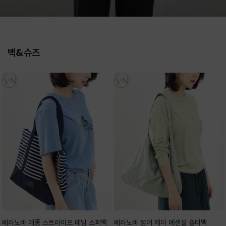
백&슈즈
베라노바 메종 스트라이프 데님 쇼퍼백
베라노바 썸머 레더 에센셜 숄더백