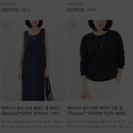
59,000
원
65,000
원
으로도 포인트가 되며, 데일리 활
29,000
원
50%
30,000
원
53%
베라노바 모던 린넨 블랜드 롱 원피스
베라노바 썸머 강연 에어리 코튼 탑
(2color)*담백한 조직감이 느껴지는
(3color)*루즈하게 무심히 세련된핏/
린넨 블렌드 소재로 완성된 슬리브리스
여름 원단 공기처럼 가벼운 촉감/바람을
★한정 수량 대박 찬★주.문.대.폭.주 - 전컬러
md강력추천 2026 신상품 ★주.문.폭.주 - 전
롱 원피스
품은 시원함: 우수한 통기성
인기~ 순차발송중~3차 리오더 ~★가디건이나
컬러 인기 순차발송중★한정판 피부에 닿는 순간
린넨 자켓을 가볍게 걸치면 세련된 오피스룩으로
느껴지는 프리미엄 강연면의 고슬고슬하고 산뜻