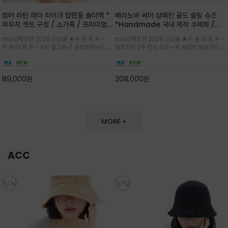
썸머 라탄 래더 라이크 탑핸들 숄더백 *
베라노바 써머 샴페인 골드 슬링 슈즈
파우치 셋트 구성 / 소가죽 / 프리미엄
*Handmade 국내 제작 수제화 /은
라탄 / 내추럴한 라탄 짜임과 블랙 레더
은한 펄감의 레더 텍스처가 발끝을 고급
md강력추천 2026 신상품 ★주.문.폭.주 -
md강력추천 2026 신상품 ★주.문.대.폭.주 -
라이크 배색이 조화롭게 어우러진 탑핸
스럽게 밝혀주는 슬링백 플랫슈
주.문.대.폭.주 - 6차 출고중~/ 촘촘하면서도 입
제작기간 2주 이상 소요~~토 쉐입이 발끝까지 세
들 숄더백
체감 있는 라탄 조직이 여름 무드를 고급스럽게
련된 무드와 발등에 스트랩과 로고 메탈 장식/깔
만들며 부드러운 곡선의 바스켓 실루엣에 넉넉한
끔한 디자인과 베이직한 컬러감으로 높은 활용도
수납감이 느껴지고 탑핸들과 숄더 스트랩으로 다
를 전해주는 디자인 / 데일리 룩부터 포멀한 스타
89,000
원
208,000
원
양한 연출이
일까지 두루 잘 어울리는 활2
MORE +
ACC