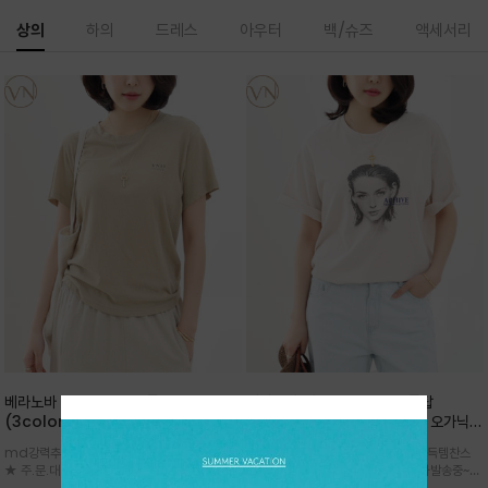
상의
하의
드레스
아우터
백/슈즈
액세서리
베라노바 심플 VN13 코튼탑
베라노바 어반 우먼 강연 코튼탑
(3color)*썸머 바이오 강연/ 스판 너
(2color) *한여름 내내 입는 오가닉
무 좋고 옷감 시원한 프리미엄 소재 / 군
강연 코튼 / Partial Printing/라인
md강력추천 2026 신상품 ★한정 대박 세일
md강력추천 2026 신상품 ★대박 득템찬스
더더기 없이 깔끔한 무드가 매력적인
워크 (Line Work) & 스케치/감각적
★ 주.문.대.폭.주 - 전컬러 인기~순차발송중
~~ 주.문.대.폭.주 - 전컬러 인기~순차발송중~★
VN13 코튼 티셔츠
인 아트워크 프린트가 시선을 끄는 루즈
~~3차 리오더 ★ 기분좋게 적당히 슬림하게~ 편
시원한 터치감의 오가닉 강연 코튼 소재로 편안