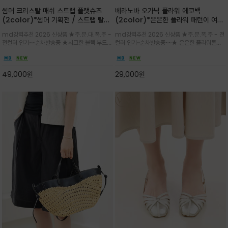
썸머 크리스탈 매쉬 스트랩 플랫슈즈
베라노바 오가닉 플라워 에코백
(2color)*썸머 기획전 / 스트랩 탈착
(2color)*은은한 플라워 패턴이 여름
하지않고 편하게 신으셔도 되는 타입~섬
룩에 산뜻한 포인트를 더해주는 코튼 에
md강력추천 2026 신상품 ★주.문.대.폭.주 -
md강력추천 2026 신상품 ★주.문.폭.주 - 전
세한 메쉬 짜임 위로 은은하게 반짝이는
코백
전컬러 인기~~순차발송중 ★시크한 블랙 부드러
컬러 인기~순차발송중~~★ 은은한 플라워톤이
크리스탈 디테일을 더한 플랫슈즈
운 그레이 컬러로 구성되어 룩에 세련되게 매치
룩에 방해되지않고 시원한 여름무드에 잔잔하고
하게 좋으며 가볍고 시원해 데일리 만능 아이템 /
고급스럽게 내추럴한 감성의 천연 오가닉 코튼소
와이드 팬츠와 함께 데일리룩·출근룩 포인트
재/내부 포켓과 VERANOVA 자수 디테일이 더
49,000
원
29,000
원
해져 완성