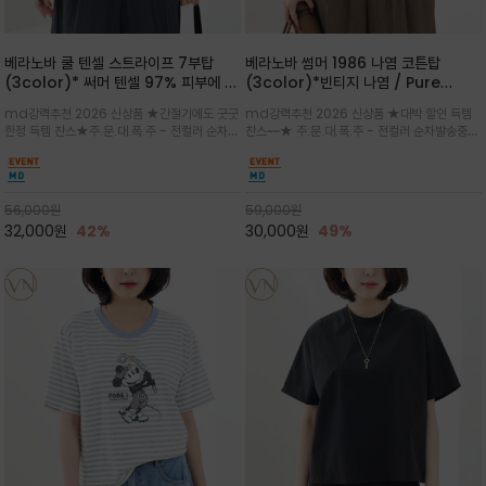
베라노바 쿨 텐셀 스트라이프 7부탑
베라노바 썸머 1986 나염 코튼탑
(3color)* 써머 텐셀 97% 피부에 닿
(3color)*빈티지 나염 / Pure
는 순간 느껴지는 쿨링 터치의 여름 텐셀
Organic Cotton 100% 가볍게 입
md강력추천 2026 신상품 ★간절기에도 굿굿
md강력추천 2026 신상품 ★대박 할인 득템
소재
어도 룩에 감도가 살아나는 베라노바 스
한정 득템 찬스★주.문.대.폭.주 - 전컬러 순차발
찬스~~★ 주.문.대.폭.주 - 전컬러 순차발송중
튜디오 티셔츠
송중~3차 리오더~~★스트라이프 패턴에 여유
~~★살에 닿는 시원한 촉감 강연 코튼 소재로 여
있는 드롭숄더와 7부 소매가 더해져 팔 라인을
유 있는 핏과 경쾌한 기장감이 자연스럽게 체형
자연스럽게 커버해주는 아이템/얇고 가벼운 터
을 커버/빈티지한 레터링 프린트가 은근한 포인
치감으로 편안
트가 되어 데님이나 린넨 팬츠와 감
56,000
원
59,000
원
32,000
원
42%
30,000
원
49%