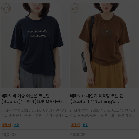
베라노바 메종 에센셜 코튼탑
베라노바 체인지 레터링 코튼 탑
(4color)*수피마(SUPIMA사용) 레
(2color) *"Nothing's
귤러한 사이즈로 편안한 착용감을 전하
change"아무것도 하지않으면 아무일
md강력추천 2026 신상품 ★한정 세일 득템
md강력추천 2026 신상품 ★소량 할인 득템
는 레터링 티셔츠
도 일어나지않는것/감각적인 레터링 프
찬스 ★주.문.대.폭.주 - 전컬러 인기~~8차 리오
찬스 ★주.문.폭.주 - 뉴 컬러 브라운 컬러 출시~
린팅이 돋보이는 베라노바 티셔츠
더 ~화이트 입고 ★ 데일리 아이템 /고유의 그래
전컬러 인기~~~2차 리오더 ★블랙 레터링으로
픽이나 컬러 조합을 통해 'Essential'한 무드를
무드를 만들고 기본 베이스의 컬러감이라 출근시
트렌디하게 해석/범용성이 좋아 여름내내 입기
팬츠나 데님등에 모두 잘 어울리는 디자인 /부드
49,000
원
49,000
원
좋은 컬러웨이와 디자인입니다^^
럽고 유연한 코튼 소재로 편안