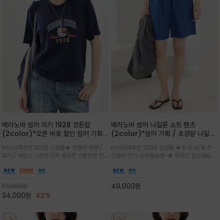
베라노바 썸머 미키 1928 코튼탑
베라노바 썸머 나일론 쇼트 팬츠
(2color)*오픈 바로 할인 썸머 기획
(2color)*썸머 기획 / 초경량 나일론
★ 한정수량 제작 ★ 오가닉 코튼으로
(Lightweight): 입은 듯 안 입은 듯
md강력추천 2026 신상품★ 핫썸머 여행 /
md강력추천 2026 신상품 ★주.문.대.폭.주 -
빈티지 프린트로 여름 하의와 모두 잘어
가벼운 아이템 / 여행 / 일상 / 운동 모
휴가 / 바캉스 시즌엔 더욱 필요한 기분전환 빈티
전컬러 인기~순차발송중~★ 무조건 입으세요~~
울리는 그래픽
두 가능한 아이템
지 무드가 돋보이는 에센셜★네이비와 차분한 카
폭염과 장마 꿉꿉함이 지속되는 한여름날 필수템
키 컬러 위에 빈티지한 크랙 효과의 레트로 감성
입니다^^가볍고 드라이한 터치감의 나일론 소
그래픽을 더해 캐주얼하면서도 세련된 분위기를
재로 완성한 자연스럽게 어우러져 출근룩, 여행
49,000
원
59,000
원
완성
룩, 모임룩, 데일리룩까지 다양하게
34,000
원
42%