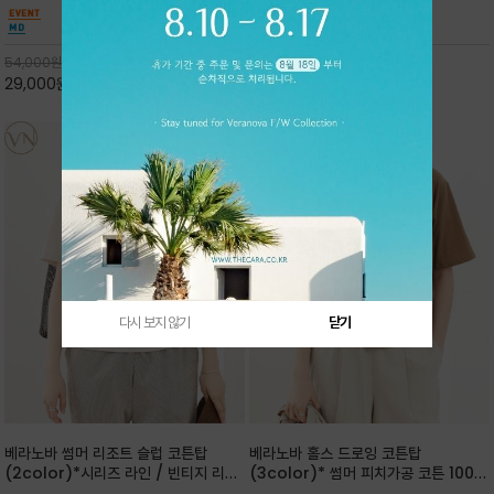
핏 강연티셔츠
안함을 동시에 느낄수 있으며 차분하고 필요한
한 착용감을 선사하며, 자연스럽게 떨어지는 실루
컬러웨이로 단독 또는 린넨 자켓/ 여름점퍼 안에
엣이 편안하며 ★도회적인 무드로 루즈하게 단독
코디하기 만능템 입니다^^
으로도 포인트가 되며, 데일리 활
54,000
원
65,000
원
29,000
원
46%
30,000
원
53%
다시 보지 않기
닫기
베라노바 썸머 리조트 슬럽 코튼탑
베라노바 홀스 드로잉 코튼탑
(2color)*시리즈 라인 / 빈티지 리조
(3color)* 썸머 피치가공 코튼 100프
트 무드의 은은한 슬럽 조직감이 느껴지
로 / 에스파스(Espace) 드로잉 여백