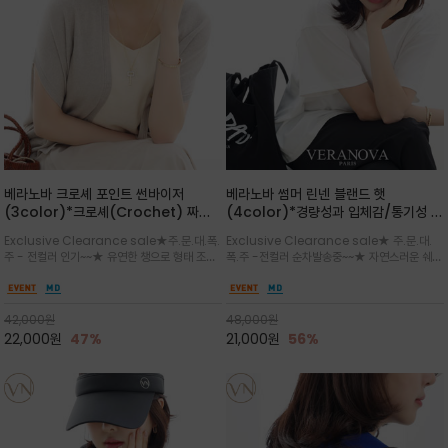
베라노바 크로셰 포인트 썬바이저
베라노바 썸머 린넨 블랜드 햇
(3color)*크로셰(Crochet) 짜임
(4color)*경량성과 입체감/통기성 좋
포인트가 있는 썬바이저/내추럴하고 페
은 짜임과 가벼운 착용감으로 여름 내내
Exclusive Clearance sale★주.문.대.폭.
Exclusive Clearance sale★ 주.문.대.
미닌한 무드를 연출/벨크로 타입이라 휴
쾌적하게 착용/ 뒷트임 있어서 헤어스타
주 - 전컬러 인기~~★ 유연한 챙으로 형태 조절
폭.주 -전컬러 순차발송중~~★ 자연스러운 쉐입
대도 간편
일링에도 편하게 쓰실수 있습니다
이 자유로운 크로셰 바이저/ 딱딱하지 않아 돌돌
과 은은한 로고 디테일이 더해져 데일리룩에 세
말아 휴대하기 좋고, 챙의 모양을 살짝 바꿀 수 있
련된 포인트/베이직한 컬러 구성으로 어떤 스타
는 스타일/데일리부터 휴양지까지 스타일과 실
일에도 손쉽게 매치되며, 휴양지부터 일상까지 활
42,000
원
48,000
원
용성을 모두 갖춘 아이템
용도 높은 아이템
22,000
원
47%
21,000
원
56%