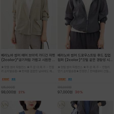
베라노바 썸머 에어 브이넥 가디건 자켓
베라노바 썸머 드로우스트링 후드 집업
(2color)*공기처럼 가볍고 시원한 나
점퍼 (2color)*깃털 같은 경량성 시원
일론 에어 라인 / 마더 오브 자캐 버튼 /
한 프리미엄 나일론 /볼륨 핏
★핫템 썸머 득템찬스 ★주.문.대.폭.주 - 전컬
★핫템 썸머 득템찬스 ★주.문.폭.주 - 전컬러
브이넥 디자인이라 부담없이 쓱쓱~걸치
(Volume Fit)가볍지만 입체적인 실
러 순차발송중~★한여름 꿉꿉한 날씨에도 쾌적
인기 순차발송중★한정판 / 한여름부터 간절기
는 꾸안꾸!!가볍고 바스락한 나일론 블렌
루엣을 유지하는 구조적 디자인
함을 유지하는 나일론 소재 브이넥 가디건 스타
까지~후드 스트링과 프런트 지퍼, 밴딩 소매, 밑
드 소재감이 세련된 무드를 더해주는 가
일 자켓은 가벼운 무게감과 방수성 덕분에 여름
단 스토퍼 디테일로 핏 조절이 가능해 실용적/바
디건 스타일
철 활용도 만점 / 모던한 디자인으로 이너와 팬츠
스락한 텍스처가 몸에 달라붙지 않아 산뜻하며
125,000
원
139,000
원
등과 밸런스를 맞춥니다
가볍게 비치는 세련된후드
98,000
원
21%
97,000
원
30%