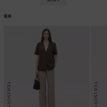
MORE +
룩북