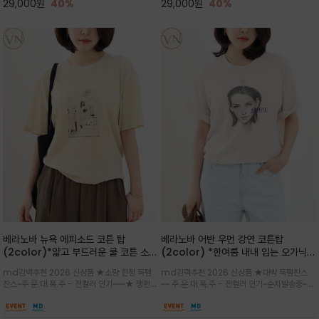
29,000
원
40%
29,000
원
40%
베라노바 뉴욕 에피소드 코튼 탑
베라노바 어반 우먼 강연 코튼탑
(2color)*얇고 부드러운 쿨 코튼 소재
(2color) *한여름 내내 입는 오가닉
/ 릴렉스드 핏 (Relaxed Fit) 편안하
강연 코튼 / Partial Printing/라인
md강력추천 2026 신상품 ★소량 한정 득템
md강력추천 2026 신상품 ★대박 득템찬스
고 자연스러운 멋이 있는 핏으로 여름내
워크 (Line Work) & 스케치/감각적
찬스~주.문.대.폭.주 - 전컬러 인기~~~★ 쨍한듯
~~ 주.문.대.폭.주 - 전컬러 인기~순차발송중~★
내 편하고 감각적으로 입으세요
인 아트워크 프린트가 시선을 끄는 루즈
세련된 컬러감에 빈티지한 무드의 아트 프린팅과
시원한 터치감의 오가닉 강연 코튼 소재로 편안
핏 강연티셔츠
내추럴한 컬러감이 매력적인 티셔츠/여유로운
한 착용감을 선사하며, 자연스럽게 떨어지는 실루
실루엣과 부드러운 터치감으로 편안하게 착용
엣이 편안하며 ★도회적인 무드로 루즈하게 단독