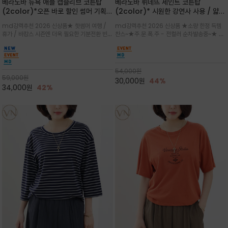
베라노바 뉴욕 애플 캡슬리브 코튼탑
베라노바 뤼네뜨 세인트 코튼탑
(2color)*오픈 바로 할인 썸머 기획
(2color)* 시원한 강연사 사용 / 얇고
★ 한정수량 제작 ★ 강연 코튼으로 빈
가벼우면서도 실의 꼬임 덕분에 원단이
md강력추천 2026 신상품★ 핫썸머 여행 /
md강력추천 2026 신상품 ★소량 한정 득템
티지 프린트로 여름 하의와 모두 잘어울
피부에 잘 달라붙지 않아 통기성이 탁월
휴가 / 바캉스 시즌엔 더욱 필요한 기분전환 빈티
찬스~★주.문.폭.주 - 전컬러 순차발송중~★ 감
리는 그래픽
지 무드★ 부드럽고 유연한 강연 코튼 소재로 피
각적인 선글라스 프린트/안정감 있는 라운드 넥
부에 산뜻하게 닿는 프리미엄 /답답함 없는 라운
라인과 여유 있는 스탠다드 핏으로 부담 없이 착
드 넥라인과 자연스럽게 어깨를 감싸는 캡슬리브
용/과하지 않은 프린트 디테일이 룩에 세련된 위
디자인이 팔 라인을 더욱 날씬
트를 더해 데일리 룩에 포인트
54,000
원
59,000
원
30,000
원
44%
34,000
원
42%