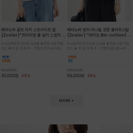
베라노바 골프 미키 스트라이프 탑
베라노바 썸머 미니멀 코튼 블라우스탑
(2color)*프리미엄 쿨 실키 느낌의 폴
(2color) *바이오 Bio-cotton/ 시
리소재와 스판으로 한 경쾌하게 여름내
원한 터치 / 나일론 블랜드 / 티셔츠처
md강력추천 2026 신상품 ★한정 수량 득템
md강력추천 2026 신상품 ★한정 수량 득템
내 ★골프 미키티 포함 구매및 20만원
럼 편안하지만 블라우스처럼 단정한 무
찬스 ★주.문.대.폭.주 - 전컬러 인기~순차발송
찬스 ★ 주.문.대.폭.주 - 전컬러 출고중~4차 리
넘는 구매고객님께는 타이틀리스트 베라
드가 느껴지는 코튼 블라우스 탑
중~★ 화이트 바탕에 그레이·스카이블루 스트라
오더 ★ 넥라인과 뒷 지퍼로 완성도가 높으며 가
노바 골프공 2피스 3구 증정(소진시 마
이프가 산뜻한 컬러감을 연출/안정감 있는 라운
볍게 퍼지는 박시한 실루엣과 크롭 기장이 하체
감)★
드 넥라인과 여유있는 스탠다드 핏으로 여름내내
를 길어 보이게 해주며 와이드 팬츠와 셋업
이쁘게 입으세요 ^^
59,000
원
98,000
원
30,000
원
49%
59,000
원
39%
MORE +