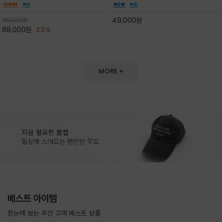
도 손색이 없고,리조트룩까지 만능/답답하지 않
한 터치감~★여름에 오히려 이런티을 입으셔야
은 네크라인과 여유 있는 롱 기장으로 체형을 커
자외선 / 냉방차단은 물론 꾸안꾸 세련미~캐쥬얼
49,000
원
115,000
원
버하면서도 여리여리한 무
을 즐기실수 있습니다^^
88,000
원
23%
MORE +
베스트 아이템
한눈에 보는 주간 고객 베스트 상품