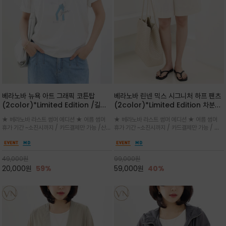
베라노바 뉴욕 아트 그래픽 코튼탑
베라노바 린넨 믹스 시그니처 하프 팬츠
(2color)*Limited Edition /길어
(2color)*Limited Edition 차분한
진 여름의 끝자락까지 멋스럽게 연출하
길이감 허벅지 라인에서 부담없이 길어
★ 베라노바 라스트 썸머 에디션 ★ 여름 썸머
★ 베라노바 라스트 썸머 에디션 ★ 여름 썸머
세요 ^^
진 여름의 끝자락까지 멋스럽게 연출하
휴가 기간 ~소진시까지 / 카드결제만 가능 /산뜻
휴가 기간 ~소진시까지 / 카드결제만 가능 / 앞
세요 ^^
한 컬러를 바탕으로 블루 컬러의 NEW YORK
쪽 원턱 디테일과 여유 있는 실루엣이 자연스럽
레터링과 감각적인 일러스트 프린트가 어우러져
게 체형을 커버해 우아한 비율을 완성
세련된 포인트
49,000
원
99,000
원
20,000
원
59%
59,000
원
40%