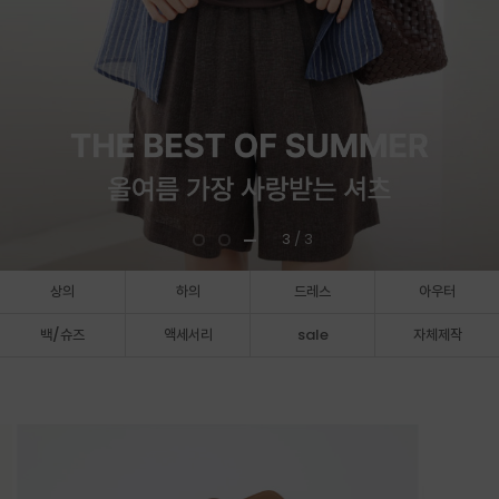
3
/ 3
상의
하의
드레스
아우터
백/슈즈
액세서리
sale
자체제작