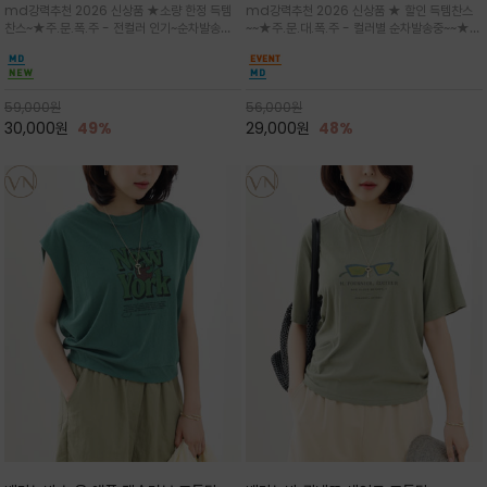
md강력추천 2026 신상품 ★소량 한정 득템
md강력추천 2026 신상품 ★ 할인 득템찬스
는 가벼운 코튼 터치의 반팔 티셔츠입니
의 미를 살려 말의 윤곽선만 스케치하여
찬스~★주.문.폭.주 - 전컬러 인기~순차발송중
~~★주.문.대.폭.주 - 컬러별 순차발송중~~★프
다
감성을 담은 아이템
~★휴양지의 무드를 살려, 색이 바랜 듯한 세피
랑스 감성의 포근하면서도 우아한 무드를 담은
아(Sepia)나 파스텔 톤의 해변 풍경으로 세련
말(Horse) 드로잉 티셔츠는 여유로운 실루엣과
된 뮤트톤 컬러 팔레트로 빈티지한 무드의 선샤
감각적인 아트워크로 고급스러운 여름 스타일링
인 프린트가 더해져 담백하면서도 감각
을 완성할 수 있습니다
59,000
원
56,000
원
30,000
원
49%
29,000
원
48%