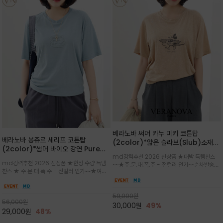
베라노바 써머 카누 미키 코튼탑
베라노바 봉쥬르 세리프 코튼탑
(2color)*얇은 슬라브(Slub)소재
(2color)*썸머 바이오 강연 Pure
부드럽고 폭염에도 시원하게 착용 가능
md강력추천 2026 신상품 ★대박 득템찬스
Cotton / 세리프 폰트를 선택하고 감
하며, 몸에 잘 달라붙지 않아 쾌적
md강력추천 2026 신상품 ★한정 수량 득템
~~★주.문.대.폭.주 - 전컬러 인기~~순차발송중
성적인 프랑스어 수식어를 조합
찬스 ★ 주.문.대.폭.주 - 전컬러 인기~~★여름
~★썸머 무드의 프린트가 매력적이며 여유 있는
의 시원한 감성/자연스러운 필기체 파리지앵의
드롭숄더 핏과 부드러운 라운드넥이 편안하며, 앞
여유로운 감성/피부에 닿는 순간 기분 좋은 청량
면 캐릭터 프린트가 캐주얼한 포인트를 더해줍니
한 원단을 사용해 데일리 코디 만능 아이템
59,000
원
다.
56,000
원
30,000
원
49%
29,000
원
48%