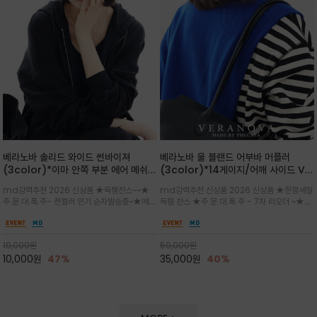
베라노바 솔리드 와이드 썬바이져
베라노바 울 블랜드 어부바 머플러
(3color)*이마 안쪽 부분 에어 메쉬
(3color)*14게이지/어깨 사이드 VN
(Air-Mesh) 쾌적하고 편하게 / 베라
브랜드 스카시 편직 기법 /시선을 사로
md강력추천 2026 신상품 ★득템찬스~~★
md강력추천 신상품 2026 신상품 ★한정세일
노바 심볼 전사 인쇄(Transfer
잡는 감각적인 레이어드 니트 어부바숄/
주.문.대.폭.주- 전컬러 인기 순차발송중~★메쉬
득템 찬스 ★주.문.대.폭.주 - 7차 리오더 ~★셔
Printing)뒷밴딩으로 사이즈 조절이 가
뒷면의 은은한 V자 조직감과 부드러운
쿠션 마감으로 이마 눌림을 최소화하고, 하루 종
츠나 원피스 위에 가볍게 걸쳐 스타일리시한 포
능해 누구나 안정적으로 착용
터치감으로 완성도를 높였으며, 단조로
일 보송보송한 스킨케어 핏(Skin-care fit)을
인트를 주기 좋으며, 소매 끝단에 위치한 실버
운 코디에 특별한 무드를 더해줄 아이템
유지심플한 로고 포인트와 세련된 컬러로 일상,골
'VN' 메탈 로고 장식이 브랜드의 정체성과 고급
19,000
원
59,000
원
프,여행까지~~
스러움을 동시에
10,000
원
47%
35,000
원
40%