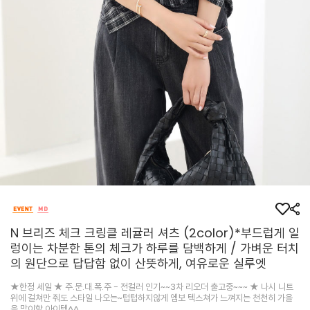
N 브리즈 체크 크링클 레귤러 셔츠 (2color)*부드럽게 일
렁이는 차분한 톤의 체크가 하루를 담백하게 / 가벼운 터치
의 원단으로 답답함 없이 산뜻하게, 여유로운 실루엣
★한정 세일 ★ 주.문.대.폭.주 - 전컬러 인기~~3차 리오더 출고중~~~ ★ 나시 니트
위에 걸쳐만 줘도 스타일 나오는~텁텁하지않게 엠보 텍스쳐가 느껴지는 천천히 가을
을 맞이할 아이템^^