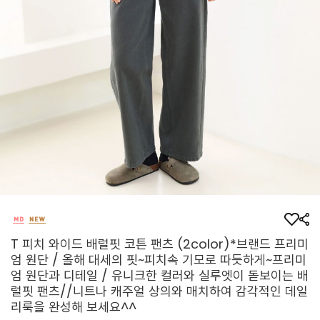
T 피치 와이드 배럴핏 코튼 팬츠 (2color)*브랜드 프리미
엄 원단 / 올해 대세의 핏~피치속 기모로 따듯하게~프리미
엄 원단과 디테일 / 유니크한 컬러와 실루엣이 돋보이는 배
럴핏 팬츠//니트나 캐주얼 상의와 매치하여 감각적인 데일
리룩을 완성해 보세요^^