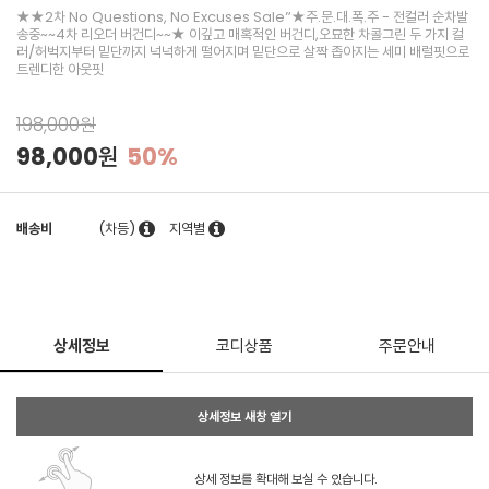
★★2차 No Questions, No Excuses Sale”★주.문.대.폭.주 - 전컬러 순차발
송중~~4차 리오더 버건디~~★ 이깊고 매혹적인 버건디,오묘한 차콜그린 두 가지 컬
러/허벅지부터 밑단까지 넉넉하게 떨어지며 밑단으로 살짝 좁아지는 세미 배럴핏으로
트렌디한 아웃핏
198,000원
98,000원
50%
배송비
(차등)
지역별
상세정보
코디상품
주문안내
상세정보 새창 열기
상세 정보를 확대해 보실 수 있습니다.