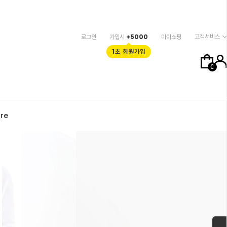
고객서비스
로그인
가입시
+5000
마이쇼핑
1초 회원가입
0
re