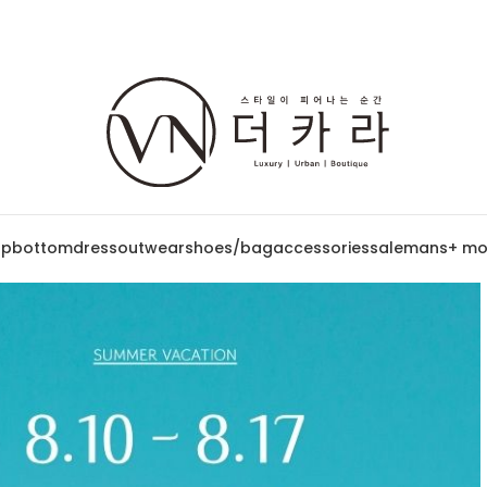
op
bottom
dress
outwear
shoes/bag
accessories
sale
mans
+ mo