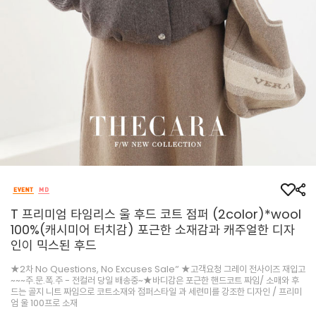
T 프리미엄 타임리스 울 후드 코트 점퍼 (2color)*wool
100%(캐시미어 터치감) 포근한 소재감과 캐주얼한 디자
인이 믹스된 후드
★2차 No Questions, No Excuses Sale” ★고객요청 그레이 전사이즈 재입고
~~~주.문.폭.주 - 전컬러 당일 배송중~★바디감은 포근한 핸드코트 짜임/ 소매와 후
드는 골지 니트 짜임으로 코트소재와 점퍼스타일 과 세련미를 강조한 디자인 / 프리미
엄 울 100프로 소재