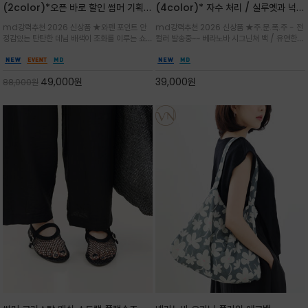
(2color)*오픈 바로 할인 썸머 기획
(4color)* 자수 처리 / 실루엣과 넉넉
★데님, 팬츠, 원피스는 물론 출근룩, 주
한 수납력을 자랑하는 베라노바의 에센
md강력추천 2026 신상품 ★와펜 포인트 안
md강력추천 2026 신상품 ★주.문.폭.주 - 전
말 모임룩, 여행룩까지 ~
셜 숄더백
정감있는 탄탄한 데님 배색이 조화를 이루는 쇼
컬러 발송중~~ 베라노바 시그닌쳐 백 / 유연한
퍼백/넉넉한 수납공간으로 데일리부터 여행까지
텍스처가 몸에 자연스럽게 감기며, 넓은 스트랩
클래식한 네이비·아이보리 스트라이프와 산뜻한
설계로 어깨의 피로도를 낮춰 편안한 착용/가볍
스카이블루 컬러가 너무 이쁜 쇼퍼백
게 들수록 더욱 멋스러운 크링클 텍스처의 데일
49,000
원
39,000
원
88,000
원
리 숄더백