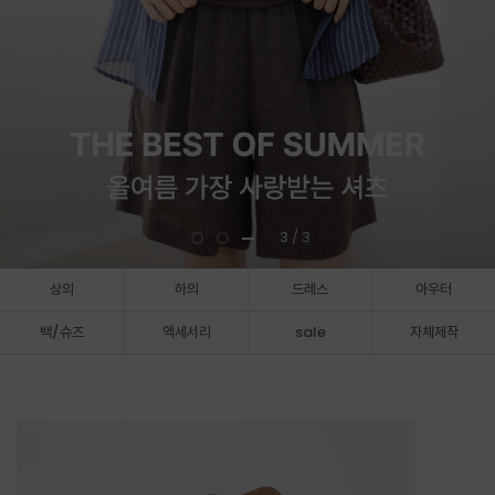
3
/ 3
상의
하의
드레스
아우터
백/슈즈
액세서리
sale
자체제작