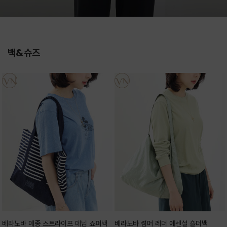
백&슈즈
베라노바 메종 스트라이프 데님 쇼퍼백
베라노바 썸머 레더 에센셜 숄더백