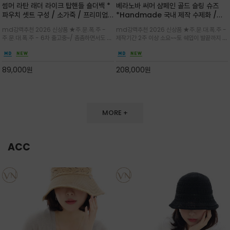
썸머 라탄 래더 라이크 탑핸들 숄더백 *
베라노바 써머 샴페인 골드 슬링 슈즈
파우치 셋트 구성 / 소가죽 / 프리미엄
*Handmade 국내 제작 수제화 /은
라탄 / 내추럴한 라탄 짜임과 블랙 레더
은한 펄감의 레더 텍스처가 발끝을 고급
md강력추천 2026 신상품 ★주.문.폭.주 -
md강력추천 2026 신상품 ★주.문.대.폭.주 -
라이크 배색이 조화롭게 어우러진 탑핸
스럽게 밝혀주는 슬링백 플랫슈
주.문.대.폭.주 - 6차 출고중~/ 촘촘하면서도 입
제작기간 2주 이상 소요~~토 쉐입이 발끝까지 세
들 숄더백
체감 있는 라탄 조직이 여름 무드를 고급스럽게
련된 무드와 발등에 스트랩과 로고 메탈 장식/깔
만들며 부드러운 곡선의 바스켓 실루엣에 넉넉한
끔한 디자인과 베이직한 컬러감으로 높은 활용도
수납감이 느껴지고 탑핸들과 숄더 스트랩으로 다
를 전해주는 디자인 / 데일리 룩부터 포멀한 스타
89,000
원
208,000
원
양한 연출이
일까지 두루 잘 어울리는 활2
MORE +
ACC