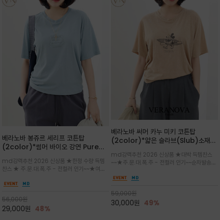
베라노바 써머 카누 미키 코튼탑
베라노바 봉쥬르 세리프 코튼탑
(2color)*얇은 슬라브(Slub)소재
(2color)*썸머 바이오 강연 Pure
부드럽고 폭염에도 시원하게 착용 가능
md강력추천 2026 신상품 ★대박 득템찬스
Cotton / 세리프 폰트를 선택하고 감
하며, 몸에 잘 달라붙지 않아 쾌적
md강력추천 2026 신상품 ★한정 수량 득템
~~★주.문.대.폭.주 - 전컬러 인기~~순차발송중
성적인 프랑스어 수식어를 조합
찬스 ★ 주.문.대.폭.주 - 전컬러 인기~~★여름
~★썸머 무드의 프린트가 매력적이며 여유 있는
의 시원한 감성/자연스러운 필기체 파리지앵의
드롭숄더 핏과 부드러운 라운드넥이 편안하며, 앞
여유로운 감성/피부에 닿는 순간 기분 좋은 청량
면 캐릭터 프린트가 캐주얼한 포인트를 더해줍니
한 원단을 사용해 데일리 코디 만능 아이템
59,000
원
다.
56,000
원
30,000
원
49%
29,000
원
48%