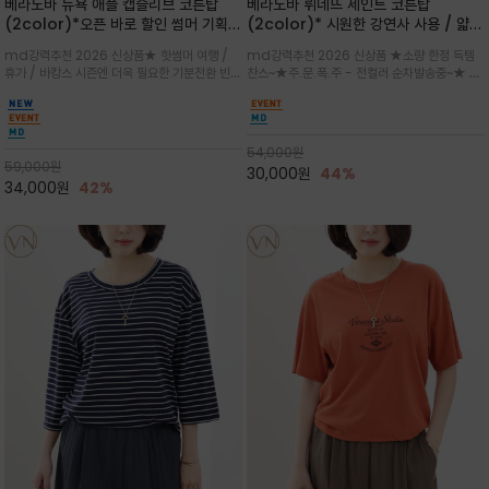
베라노바 뉴욕 애플 캡슬리브 코튼탑
베라노바 뤼네뜨 세인트 코튼탑
(2color)*오픈 바로 할인 썸머 기획
(2color)* 시원한 강연사 사용 / 얇고
★ 한정수량 제작 ★ 강연 코튼으로 빈
가벼우면서도 실의 꼬임 덕분에 원단이
md강력추천 2026 신상품★ 핫썸머 여행 /
md강력추천 2026 신상품 ★소량 한정 득템
티지 프린트로 여름 하의와 모두 잘어울
피부에 잘 달라붙지 않아 통기성이 탁월
휴가 / 바캉스 시즌엔 더욱 필요한 기분전환 빈티
찬스~★주.문.폭.주 - 전컬러 순차발송중~★ 감
리는 그래픽
지 무드★ 부드럽고 유연한 강연 코튼 소재로 피
각적인 선글라스 프린트/안정감 있는 라운드 넥
부에 산뜻하게 닿는 프리미엄 /답답함 없는 라운
라인과 여유 있는 스탠다드 핏으로 부담 없이 착
드 넥라인과 자연스럽게 어깨를 감싸는 캡슬리브
용/과하지 않은 프린트 디테일이 룩에 세련된 위
디자인이 팔 라인을 더욱 날씬
트를 더해 데일리 룩에 포인트
54,000
원
59,000
원
30,000
원
44%
34,000
원
42%