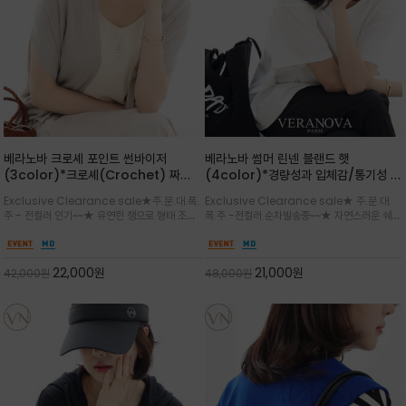
베라노바 크로셰 포인트 썬바이저
베라노바 썸머 린넨 블랜드 햇
(3color)*크로셰(Crochet) 짜임
(4color)*경량성과 입체감/통기성 좋
포인트가 있는 썬바이저/내추럴하고 페
은 짜임과 가벼운 착용감으로 여름 내내
Exclusive Clearance sale★주.문.대.폭.
Exclusive Clearance sale★ 주.문.대.
미닌한 무드를 연출/벨크로 타입이라 휴
쾌적하게 착용/ 뒷트임 있어서 헤어스타
주 - 전컬러 인기~~★ 유연한 챙으로 형태 조절
폭.주 -전컬러 순차발송중~~★ 자연스러운 쉐입
대도 간편
일링에도 편하게 쓰실수 있습니다
이 자유로운 크로셰 바이저/ 딱딱하지 않아 돌돌
과 은은한 로고 디테일이 더해져 데일리룩에 세
말아 휴대하기 좋고, 챙의 모양을 살짝 바꿀 수 있
련된 포인트/베이직한 컬러 구성으로 어떤 스타
는 스타일/데일리부터 휴양지까지 스타일과 실
일에도 손쉽게 매치되며, 휴양지부터 일상까지 활
22,000
원
21,000
원
42,000
원
48,000
원
용성을 모두 갖춘 아이템
용도 높은 아이템