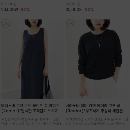
59,000
원
65,000
원
으로도 포인트가 되며, 데일리 활
29,000
원
50%
30,000
원
53%
베라노바 모던 린넨 블랜드 롱 원피스
베라노바 썸머 강연 에어리 코튼 탑
(2color)*담백한 조직감이 느껴지는
(3color)*루즈하게 무심히 세련된핏/
린넨 블렌드 소재로 완성된 슬리브리스
여름 원단 공기처럼 가벼운 촉감/바람을
★한정 수량 대박 찬★주.문.대.폭.주 - 전컬러
md강력추천 2026 신상품 ★주.문.폭.주 - 전
롱 원피스
품은 시원함: 우수한 통기성
인기~ 순차발송중~3차 리오더 ~★가디건이나
컬러 인기 순차발송중★한정판 피부에 닿는 순간
린넨 자켓을 가볍게 걸치면 세련된 오피스룩으로
느껴지는 프리미엄 강연면의 고슬고슬하고 산뜻