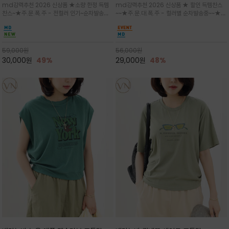
md강력추천 2026 신상품 ★소량 한정 득템
md강력추천 2026 신상품 ★ 할인 득템찬스
는 가벼운 코튼 터치의 반팔 티셔츠입니
의 미를 살려 말의 윤곽선만 스케치하여
찬스~★주.문.폭.주 - 전컬러 인기~순차발송중
~~★주.문.대.폭.주 - 컬러별 순차발송중~~★프
다
감성을 담은 아이템
~★휴양지의 무드를 살려, 색이 바랜 듯한 세피
랑스 감성의 포근하면서도 우아한 무드를 담은
아(Sepia)나 파스텔 톤의 해변 풍경으로 세련
말(Horse) 드로잉 티셔츠는 여유로운 실루엣과
된 뮤트톤 컬러 팔레트로 빈티지한 무드의 선샤
감각적인 아트워크로 고급스러운 여름 스타일링
인 프린트가 더해져 담백하면서도 감각
을 완성할 수 있습니다
59,000
원
56,000
원
30,000
원
49%
29,000
원
48%