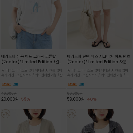
베라노바 뉴욕 아트 그래픽 코튼탑
베라노바 린넨 믹스 시그니처 하프 팬츠
(2color)*Limited Edition /길어
(2color)*Limited Edition 차분한
진 여름의 끝자락까지 멋스럽게 연출하
길이감 허벅지 라인에서 부담없이 길어
★ 베라노바 라스트 썸머 에디션 ★ 여름 썸머
★ 베라노바 라스트 썸머 에디션 ★ 여름 썸머
세요 ^^
진 여름의 끝자락까지 멋스럽게 연출하
휴가 기간 ~소진시까지 / 카드결제만 가능 /산뜻
휴가 기간 ~소진시까지 / 카드결제만 가능 / 앞
세요 ^^
한 컬러를 바탕으로 블루 컬러의 NEW YORK
쪽 원턱 디테일과 여유 있는 실루엣이 자연스럽
레터링과 감각적인 일러스트 프린트가 어우러져
게 체형을 커버해 우아한 비율을 완성
세련된 포인트
49,000
원
99,000
원
20,000
원
59%
59,000
원
40%