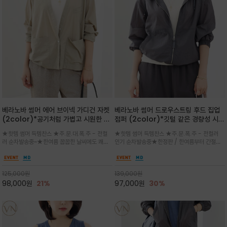
베라노바 썸머 에어 브이넥 가디건 자켓
베라노바 썸머 드로우스트링 후드 집업
(2color)*공기처럼 가볍고 시원한 나
점퍼 (2color)*깃털 같은 경량성 시원
일론 에어 라인 / 마더 오브 자캐 버튼 /
한 프리미엄 나일론 /볼륨 핏
★핫템 썸머 득템찬스 ★주.문.대.폭.주 - 전컬
★핫템 썸머 득템찬스 ★주.문.폭.주 - 전컬러
브이넥 디자인이라 부담없이 쓱쓱~걸치
(Volume Fit)가볍지만 입체적인 실
러 순차발송중~★한여름 꿉꿉한 날씨에도 쾌적
인기 순차발송중★한정판 / 한여름부터 간절기
는 꾸안꾸!!가볍고 바스락한 나일론 블렌
루엣을 유지하는 구조적 디자인
함을 유지하는 나일론 소재 브이넥 가디건 스타
까지~후드 스트링과 프런트 지퍼, 밴딩 소매, 밑
드 소재감이 세련된 무드를 더해주는 가
일 자켓은 가벼운 무게감과 방수성 덕분에 여름
단 스토퍼 디테일로 핏 조절이 가능해 실용적/바
디건 스타일
철 활용도 만점 / 모던한 디자인으로 이너와 팬츠
스락한 텍스처가 몸에 달라붙지 않아 산뜻하며
125,000
원
139,000
원
등과 밸런스를 맞춥니다
가볍게 비치는 세련된후드
98,000
원
21%
97,000
원
30%