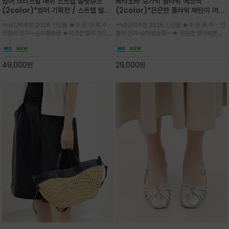
썸머 크리스탈 매쉬 스트랩 플랫슈즈
베라노바 오가닉 플라워 에코백
(2color)*썸머 기획전 / 스트랩 탈착
(2color)*은은한 플라워 패턴이 여름
하지않고 편하게 신으셔도 되는 타입~섬
룩에 산뜻한 포인트를 더해주는 코튼 에
md강력추천 2026 신상품 ★주.문.대.폭.주 -
md강력추천 2026 신상품 ★주.문.폭.주 - 전
세한 메쉬 짜임 위로 은은하게 반짝이는
코백
전컬러 인기~~순차발송중 ★시크한 블랙 부드러
컬러 인기~순차발송중~~★ 은은한 플라워톤이
크리스탈 디테일을 더한 플랫슈즈
운 그레이 컬러로 구성되어 룩에 세련되게 매치
룩에 방해되지않고 시원한 여름무드에 잔잔하고
하게 좋으며 가볍고 시원해 데일리 만능 아이템 /
고급스럽게 내추럴한 감성의 천연 오가닉 코튼소
와이드 팬츠와 함께 데일리룩·출근룩 포인트
재/내부 포켓과 VERANOVA 자수 디테일이 더
49,000
원
29,000
원
해져 완성