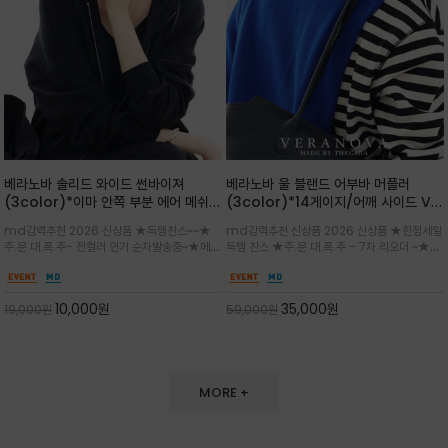
베라노바 솔리드 와이드 썬바이져
베라노바 울 블랜드 어부바 머플러
(3color)*이마 안쪽 부분 에어 메쉬
(3color)*14게이지/어깨 사이드 VN
(Air-Mesh) 쾌적하고 편하게 / 베라
브랜드 스카시 편직 기법 /시선을 사로
md강력추천 2026 신상품 ★득템찬스~~★
md강력추천 신상품 2026 신상품 ★한정세일
노바 심볼 전사 인쇄(Transfer
잡는 감각적인 레이어드 니트 어부바숄/
주.문.대.폭.주- 전컬러 인기 순차발송중~★메쉬
득템 찬스 ★주.문.대.폭.주 - 7차 리오더 ~★셔
Printing)뒷밴딩으로 사이즈 조절이 가
뒷면의 은은한 V자 조직감과 부드러운
쿠션 마감으로 이마 눌림을 최소화하고, 하루 종
츠나 원피스 위에 가볍게 걸쳐 스타일리시한 포
능해 누구나 안정적으로 착용
터치감으로 완성도를 높였으며, 단조로
일 보송보송한 스킨케어 핏(Skin-care fit)을
인트를 주기 좋으며, 소매 끝단에 위치한 실버
운 코디에 특별한 무드를 더해줄 아이템
유지심플한 로고 포인트와 세련된 컬러로 일상,골
'VN' 메탈 로고 장식이 브랜드의 정체성과 고급
10,000
원
35,000
원
19,000
원
59,000
원
프,여행까지~~
스러움을 동시에
MORE +