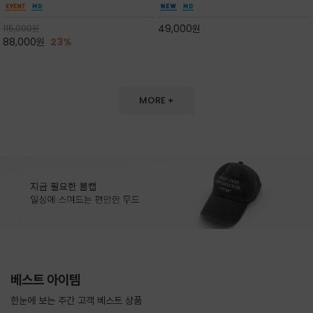
도 손색이 없고,리조트룩까지 만능/답답하지 않
한 터치감~★여름에 오히려 이런티을 입으셔야
은 네크라인과 여유 있는 롱 기장으로 체형을 커
자외선 / 냉방차단은 물론 꾸안꾸 세련미~캐쥬얼
49,000
원
115,000
원
버하면서도 여리여리한 무
을 즐기실수 있습니다^^
88,000
원
23%
MORE +
베스트 아이템
한눈에 보는 주간 고객 베스트 상품