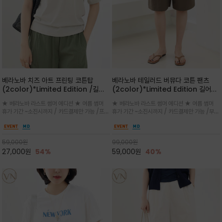
베라노바 치즈 아트 프린팅 코튼탑
베라노바 테일러드 버뮤다 코튼 팬츠
(2color)*Limited Edition /길어
(2color)*Limited Edition 길어진
진 여름의 끝자락까지 멋스럽게 연출하
여름의 끝자락까지 멋스럽게 연출하세요
★ 베라노바 라스트 썸머 에디션 ★ 여름 썸머
★ 베라노바 라스트 썸머 에디션 ★ 여름 썸머
세요 ^^
^^
휴가 기간 ~소진시까지 / 카드결제만 가능 /프론
휴가 기간 ~소진시까지 / 카드결제만 가능 /부드
트의 미니 레터링과 백라인의 감각적인 치즈 일
러운 프리미엄 코튼 블랜드 자연스러운 텍스처와
러스트 프린트가 더해져 과하지 않으면서도 세련
은은한 매트 컬러가 고급스러운 분위기
된 포인트를 완성
59,000
원
99,000
원
27,000
원
54%
59,000
원
40%