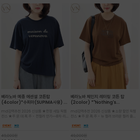
베라노바 메종 에센셜 코튼탑
베라노바 체인지 레터링 코튼 탑
(4color)*수피마(SUPIMA사용) 레
(2color) *"Nothing's
귤러한 사이즈로 편안한 착용감을 전하
change"아무것도 하지않으면 아무일
md강력추천 2026 신상품 ★한정 세일 득템
md강력추천 2026 신상품 ★소량 할인 득템
는 레터링 티셔츠
도 일어나지않는것/감각적인 레터링 프
찬스 ★주.문.대.폭.주 - 전컬러 인기~~8차 리오
찬스 ★주.문.폭.주 - 뉴 컬러 브라운 컬러 출시~
린팅이 돋보이는 베라노바 티셔츠
더 ~화이트 입고 ★ 데일리 아이템 /고유의 그래
전컬러 인기~~~2차 리오더 ★블랙 레터링으로
픽이나 컬러 조합을 통해 'Essential'한 무드를
무드를 만들고 기본 베이스의 컬러감이라 출근시
트렌디하게 해석/범용성이 좋아 여름내내 입기
팬츠나 데님등에 모두 잘 어울리는 디자인 /부드
49,000
원
49,000
원
좋은 컬러웨이와 디자인입니다^^
럽고 유연한 코튼 소재로 편안