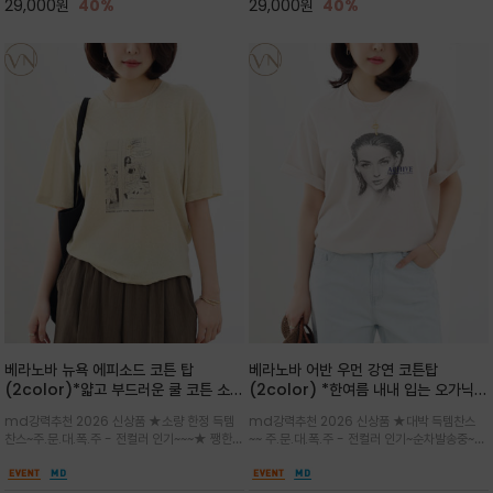
29,000
원
40%
29,000
원
40%
베라노바 뉴욕 에피소드 코튼 탑
베라노바 어반 우먼 강연 코튼탑
(2color)*얇고 부드러운 쿨 코튼 소재
(2color) *한여름 내내 입는 오가닉
/ 릴렉스드 핏 (Relaxed Fit) 편안하
강연 코튼 / Partial Printing/라인
md강력추천 2026 신상품 ★소량 한정 득템
md강력추천 2026 신상품 ★대박 득템찬스
고 자연스러운 멋이 있는 핏으로 여름내
워크 (Line Work) & 스케치/감각적
찬스~주.문.대.폭.주 - 전컬러 인기~~~★ 쨍한듯
~~ 주.문.대.폭.주 - 전컬러 인기~순차발송중~★
내 편하고 감각적으로 입으세요
인 아트워크 프린트가 시선을 끄는 루즈
세련된 컬러감에 빈티지한 무드의 아트 프린팅과
시원한 터치감의 오가닉 강연 코튼 소재로 편안
핏 강연티셔츠
내추럴한 컬러감이 매력적인 티셔츠/여유로운
한 착용감을 선사하며, 자연스럽게 떨어지는 실루
실루엣과 부드러운 터치감으로 편안하게 착용
엣이 편안하며 ★도회적인 무드로 루즈하게 단독