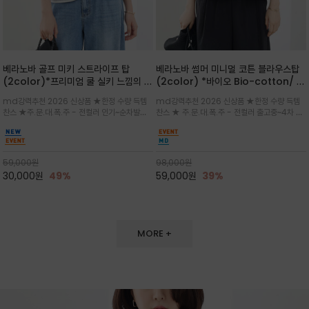
베라노바 골프 미키 스트라이프 탑
베라노바 썸머 미니멀 코튼 블라우스탑
(2color)*프리미엄 쿨 실키 느낌의 폴
(2color) *바이오 Bio-cotton/ 시
리소재와 스판으로 한 경쾌하게 여름내
원한 터치 / 나일론 블랜드 / 티셔츠처
md강력추천 2026 신상품 ★한정 수량 득템
md강력추천 2026 신상품 ★한정 수량 득템
내 ★골프 미키티 포함 구매및 20만원
럼 편안하지만 블라우스처럼 단정한 무
찬스 ★주.문.대.폭.주 - 전컬러 인기~순차발송
찬스 ★ 주.문.대.폭.주 - 전컬러 출고중~4차 리
넘는 구매고객님께는 타이틀리스트 베라
드가 느껴지는 코튼 블라우스 탑
중~★ 화이트 바탕에 그레이·스카이블루 스트라
오더 ★ 넥라인과 뒷 지퍼로 완성도가 높으며 가
노바 골프공 2피스 3구 증정(소진시 마
이프가 산뜻한 컬러감을 연출/안정감 있는 라운
볍게 퍼지는 박시한 실루엣과 크롭 기장이 하체
감)★
드 넥라인과 여유있는 스탠다드 핏으로 여름내내
를 길어 보이게 해주며 와이드 팬츠와 셋업
이쁘게 입으세요 ^^
59,000
원
98,000
원
30,000
원
49%
59,000
원
39%
MORE +