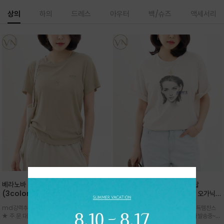
상의
하의
드레스
아우터
백/슈즈
액세서리
베라노바 심플 VN13 코튼탑
베라노바 어반 우먼 강연 코튼탑
(3color)*썸머 바이오 강연/ 스판 너
(2color) *한여름 내내 입는 오가닉
무 좋고 옷감 시원한 프리미엄 소재 / 군
강연 코튼 / Partial Printing/라인
md강력추천 2026 신상품 ★한정 대박 세일
md강력추천 2026 신상품 ★대박 득템찬스
더더기 없이 깔끔한 무드가 매력적인
워크 (Line Work) & 스케치/감각적
★ 주.문.대.폭.주 - 전컬러 인기~순차발송중
~~ 주.문.대.폭.주 - 전컬러 인기~순차발송중~★
VN13 코튼 티셔츠
인 아트워크 프린트가 시선을 끄는 루즈
~~3차 리오더 ★ 기분좋게 적당히 슬림하게~ 편
시원한 터치감의 오가닉 강연 코튼 소재로 편안