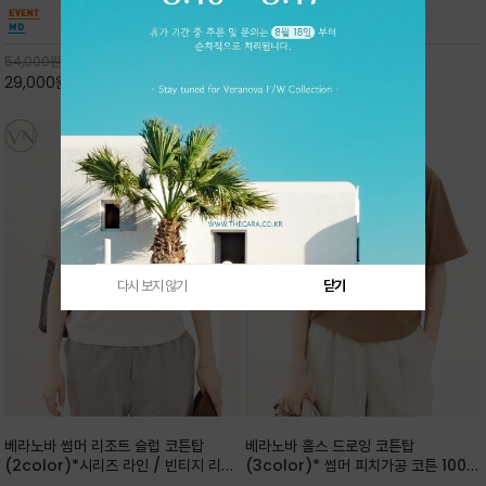
핏 강연티셔츠
안함을 동시에 느낄수 있으며 차분하고 필요한
한 착용감을 선사하며, 자연스럽게 떨어지는 실루
컬러웨이로 단독 또는 린넨 자켓/ 여름점퍼 안에
엣이 편안하며 ★도회적인 무드로 루즈하게 단독
코디하기 만능템 입니다^^
으로도 포인트가 되며, 데일리 활
54,000
원
65,000
원
29,000
원
46%
30,000
원
53%
다시 보지 않기
닫기
베라노바 썸머 리조트 슬럽 코튼탑
베라노바 홀스 드로잉 코튼탑
(2color)*시리즈 라인 / 빈티지 리조
(3color)* 썸머 피치가공 코튼 100프
트 무드의 은은한 슬럽 조직감이 느껴지
로 / 에스파스(Espace) 드로잉 여백