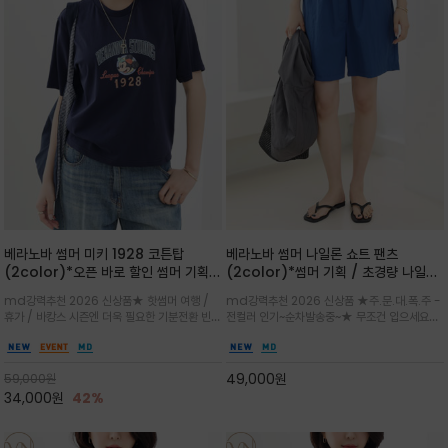
베라노바 썸머 미키 1928 코튼탑
베라노바 썸머 나일론 쇼트 팬츠
(2color)*오픈 바로 할인 썸머 기획
(2color)*썸머 기획 / 초경량 나일론
★ 한정수량 제작 ★ 오가닉 코튼으로
(Lightweight): 입은 듯 안 입은 듯
md강력추천 2026 신상품★ 핫썸머 여행 /
md강력추천 2026 신상품 ★주.문.대.폭.주 -
빈티지 프린트로 여름 하의와 모두 잘어
가벼운 아이템 / 여행 / 일상 / 운동 모
휴가 / 바캉스 시즌엔 더욱 필요한 기분전환 빈티
전컬러 인기~순차발송중~★ 무조건 입으세요~~
울리는 그래픽
두 가능한 아이템
지 무드가 돋보이는 에센셜★네이비와 차분한 카
폭염과 장마 꿉꿉함이 지속되는 한여름날 필수템
키 컬러 위에 빈티지한 크랙 효과의 레트로 감성
입니다^^가볍고 드라이한 터치감의 나일론 소
그래픽을 더해 캐주얼하면서도 세련된 분위기를
재로 완성한 자연스럽게 어우러져 출근룩, 여행
49,000
원
59,000
원
완성
룩, 모임룩, 데일리룩까지 다양하게
34,000
원
42%