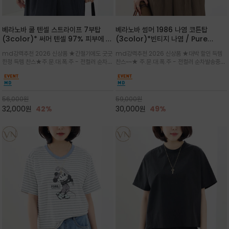
베라노바 쿨 텐셀 스트라이프 7부탑
베라노바 썸머 1986 나염 코튼탑
(3color)* 써머 텐셀 97% 피부에 닿
(3color)*빈티지 나염 / Pure
는 순간 느껴지는 쿨링 터치의 여름 텐셀
Organic Cotton 100% 가볍게 입
md강력추천 2026 신상품 ★간절기에도 굿굿
md강력추천 2026 신상품 ★대박 할인 득템
소재
어도 룩에 감도가 살아나는 베라노바 스
한정 득템 찬스★주.문.대.폭.주 - 전컬러 순차발
찬스~~★ 주.문.대.폭.주 - 전컬러 순차발송중
튜디오 티셔츠
송중~3차 리오더~~★스트라이프 패턴에 여유
~~★살에 닿는 시원한 촉감 강연 코튼 소재로 여
있는 드롭숄더와 7부 소매가 더해져 팔 라인을
유 있는 핏과 경쾌한 기장감이 자연스럽게 체형
자연스럽게 커버해주는 아이템/얇고 가벼운 터
을 커버/빈티지한 레터링 프린트가 은근한 포인
치감으로 편안
트가 되어 데님이나 린넨 팬츠와 감
56,000
원
59,000
원
32,000
원
42%
30,000
원
49%