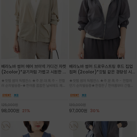
베라노바 썸머 에어 브이넥 가디건 자켓
베라노바 썸머 드로우스트링 후드 집업
(2color)*공기처럼 가볍고 시원한 나
점퍼 (2color)*깃털 같은 경량성 시원
일론 에어 라인 / 마더 오브 자캐 버튼 /
한 프리미엄 나일론 /볼륨 핏
★핫템 썸머 득템찬스 ★주.문.대.폭.주 - 전컬
★핫템 썸머 득템찬스 ★주.문.폭.주 - 전컬러
브이넥 디자인이라 부담없이 쓱쓱~걸치
(Volume Fit)가볍지만 입체적인 실
러 순차발송중~★한여름 꿉꿉한 날씨에도 쾌적
인기 순차발송중★한정판 / 한여름부터 간절기
는 꾸안꾸!!가볍고 바스락한 나일론 블렌
루엣을 유지하는 구조적 디자인
함을 유지하는 나일론 소재 브이넥 가디건 스타
까지~후드 스트링과 프런트 지퍼, 밴딩 소매, 밑
드 소재감이 세련된 무드를 더해주는 가
일 자켓은 가벼운 무게감과 방수성 덕분에 여름
단 스토퍼 디테일로 핏 조절이 가능해 실용적/바
디건 스타일
철 활용도 만점 / 모던한 디자인으로 이너와 팬츠
스락한 텍스처가 몸에 달라붙지 않아 산뜻하며
125,000
원
139,000
원
등과 밸런스를 맞춥니다
가볍게 비치는 세련된후드
98,000
원
21%
97,000
원
30%