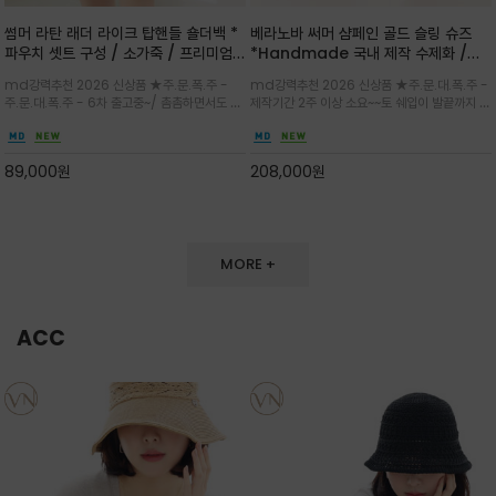
썸머 라탄 래더 라이크 탑핸들 숄더백 *
베라노바 써머 샴페인 골드 슬링 슈즈
파우치 셋트 구성 / 소가죽 / 프리미엄
*Handmade 국내 제작 수제화 /은
라탄 / 내추럴한 라탄 짜임과 블랙 레더
은한 펄감의 레더 텍스처가 발끝을 고급
md강력추천 2026 신상품 ★주.문.폭.주 -
md강력추천 2026 신상품 ★주.문.대.폭.주 -
라이크 배색이 조화롭게 어우러진 탑핸
스럽게 밝혀주는 슬링백 플랫슈
주.문.대.폭.주 - 6차 출고중~/ 촘촘하면서도 입
제작기간 2주 이상 소요~~토 쉐입이 발끝까지 세
들 숄더백
체감 있는 라탄 조직이 여름 무드를 고급스럽게
련된 무드와 발등에 스트랩과 로고 메탈 장식/깔
만들며 부드러운 곡선의 바스켓 실루엣에 넉넉한
끔한 디자인과 베이직한 컬러감으로 높은 활용도
수납감이 느껴지고 탑핸들과 숄더 스트랩으로 다
를 전해주는 디자인 / 데일리 룩부터 포멀한 스타
89,000
원
208,000
원
양한 연출이
일까지 두루 잘 어울리는 활2
MORE +
ACC