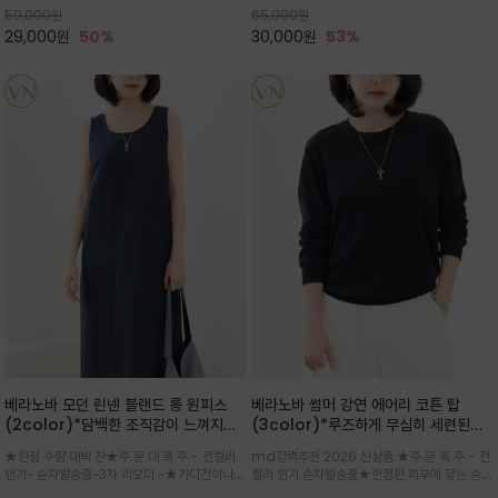
59,000
원
65,000
원
으로도 포인트가 되며, 데일리 활
29,000
원
50%
30,000
원
53%
베라노바 모던 린넨 블랜드 롱 원피스
베라노바 썸머 강연 에어리 코튼 탑
(2color)*담백한 조직감이 느껴지는
(3color)*루즈하게 무심히 세련된핏/
린넨 블렌드 소재로 완성된 슬리브리스
여름 원단 공기처럼 가벼운 촉감/바람을
★한정 수량 대박 찬★주.문.대.폭.주 - 전컬러
md강력추천 2026 신상품 ★주.문.폭.주 - 전
롱 원피스
품은 시원함: 우수한 통기성
인기~ 순차발송중~3차 리오더 ~★가디건이나
컬러 인기 순차발송중★한정판 피부에 닿는 순간
린넨 자켓을 가볍게 걸치면 세련된 오피스룩으로
느껴지는 프리미엄 강연면의 고슬고슬하고 산뜻