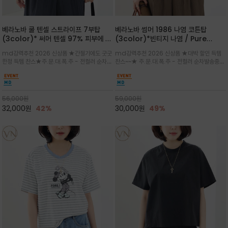
베라노바 쿨 텐셀 스트라이프 7부탑
베라노바 썸머 1986 나염 코튼탑
(3color)* 써머 텐셀 97% 피부에 닿
(3color)*빈티지 나염 / Pure
는 순간 느껴지는 쿨링 터치의 여름 텐셀
Organic Cotton 100% 가볍게 입
md강력추천 2026 신상품 ★간절기에도 굿굿
md강력추천 2026 신상품 ★대박 할인 득템
소재
어도 룩에 감도가 살아나는 베라노바 스
한정 득템 찬스★주.문.대.폭.주 - 전컬러 순차발
찬스~~★ 주.문.대.폭.주 - 전컬러 순차발송중
튜디오 티셔츠
송중~3차 리오더~~★스트라이프 패턴에 여유
~~★살에 닿는 시원한 촉감 강연 코튼 소재로 여
있는 드롭숄더와 7부 소매가 더해져 팔 라인을
유 있는 핏과 경쾌한 기장감이 자연스럽게 체형
자연스럽게 커버해주는 아이템/얇고 가벼운 터
을 커버/빈티지한 레터링 프린트가 은근한 포인
치감으로 편안
트가 되어 데님이나 린넨 팬츠와 감
56,000
원
59,000
원
32,000
원
42%
30,000
원
49%