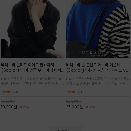
베라노바 솔리드 와이드 썬바이져
베라노바 울 블랜드 어부바 머플러
(3color)*이마 안쪽 부분 에어 메쉬
(3color)*14게이지/어깨 사이드 VN
(Air-Mesh) 쾌적하고 편하게 / 베라
브랜드 스카시 편직 기법 /시선을 사로
md강력추천 2026 신상품 ★득템찬스~~★
md강력추천 신상품 2026 신상품 ★한정세일
노바 심볼 전사 인쇄(Transfer
잡는 감각적인 레이어드 니트 어부바숄/
주.문.대.폭.주- 전컬러 인기 순차발송중~★메쉬
득템 찬스 ★주.문.대.폭.주 - 7차 리오더 ~★셔
Printing)뒷밴딩으로 사이즈 조절이 가
뒷면의 은은한 V자 조직감과 부드러운
쿠션 마감으로 이마 눌림을 최소화하고, 하루 종
츠나 원피스 위에 가볍게 걸쳐 스타일리시한 포
능해 누구나 안정적으로 착용
터치감으로 완성도를 높였으며, 단조로
일 보송보송한 스킨케어 핏(Skin-care fit)을
인트를 주기 좋으며, 소매 끝단에 위치한 실버
운 코디에 특별한 무드를 더해줄 아이템
유지심플한 로고 포인트와 세련된 컬러로 일상,골
'VN' 메탈 로고 장식이 브랜드의 정체성과 고급
19,000
원
59,000
원
프,여행까지~~
스러움을 동시에
10,000
원
47%
35,000
원
40%