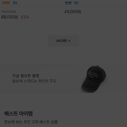
도 손색이 없고,리조트룩까지 만능/답답하지 않
한 터치감~★여름에 오히려 이런티을 입으셔야
은 네크라인과 여유 있는 롱 기장으로 체형을 커
자외선 / 냉방차단은 물론 꾸안꾸 세련미~캐쥬얼
49,000
원
115,000
원
버하면서도 여리여리한 무
을 즐기실수 있습니다^^
88,000
원
23%
MORE +
베스트 아이템
한눈에 보는 주간 고객 베스트 상품