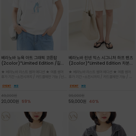
베라노바 뉴욕 아트 그래픽 코튼탑
베라노바 린넨 믹스 시그니처 하프 팬츠
(2color)*Limited Edition /길어
(2color)*Limited Edition 차분한
진 여름의 끝자락까지 멋스럽게 연출하
길이감 허벅지 라인에서 부담없이 길어
★ 베라노바 라스트 썸머 에디션 ★ 여름 썸머
★ 베라노바 라스트 썸머 에디션 ★ 여름 썸머
세요 ^^
진 여름의 끝자락까지 멋스럽게 연출하
휴가 기간 ~소진시까지 / 카드결제만 가능 /산뜻
휴가 기간 ~소진시까지 / 카드결제만 가능 / 앞
세요 ^^
한 컬러를 바탕으로 블루 컬러의 NEW YORK
쪽 원턱 디테일과 여유 있는 실루엣이 자연스럽
레터링과 감각적인 일러스트 프린트가 어우러져
게 체형을 커버해 우아한 비율을 완성
세련된 포인트
49,000
원
99,000
원
20,000
원
59%
59,000
원
40%