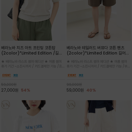
베라노바 치즈 아트 프린팅 코튼탑
베라노바 테일러드 버뮤다 코튼 팬츠
(2color)*Limited Edition /길어
(2color)*Limited Edition 길어진
진 여름의 끝자락까지 멋스럽게 연출하
여름의 끝자락까지 멋스럽게 연출하세요
★ 베라노바 라스트 썸머 에디션 ★ 여름 썸머
★ 베라노바 라스트 썸머 에디션 ★ 여름 썸머
세요 ^^
^^
휴가 기간 ~소진시까지 / 카드결제만 가능 /프론
휴가 기간 ~소진시까지 / 카드결제만 가능 /부드
트의 미니 레터링과 백라인의 감각적인 치즈 일
러운 프리미엄 코튼 블랜드 자연스러운 텍스처와
러스트 프린트가 더해져 과하지 않으면서도 세련
은은한 매트 컬러가 고급스러운 분위기
된 포인트를 완성
59,000
원
99,000
원
27,000
원
54%
59,000
원
40%