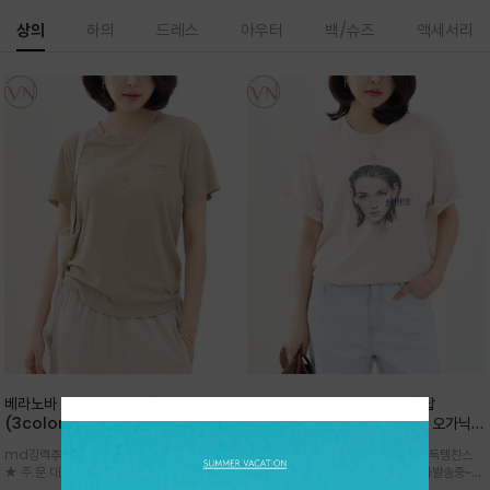
상의
하의
드레스
아우터
백/슈즈
액세서리
베라노바 심플 VN13 코튼탑
베라노바 어반 우먼 강연 코튼탑
(3color)*썸머 바이오 강연/ 스판 너
(2color) *한여름 내내 입는 오가닉
무 좋고 옷감 시원한 프리미엄 소재 / 군
강연 코튼 / Partial Printing/라인
md강력추천 2026 신상품 ★한정 대박 세일
md강력추천 2026 신상품 ★대박 득템찬스
더더기 없이 깔끔한 무드가 매력적인
워크 (Line Work) & 스케치/감각적
★ 주.문.대.폭.주 - 전컬러 인기~순차발송중
~~ 주.문.대.폭.주 - 전컬러 인기~순차발송중~★
VN13 코튼 티셔츠
인 아트워크 프린트가 시선을 끄는 루즈
~~3차 리오더 ★ 기분좋게 적당히 슬림하게~ 편
시원한 터치감의 오가닉 강연 코튼 소재로 편안