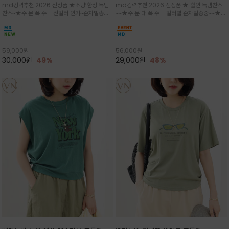
md강력추천 2026 신상품 ★소량 한정 득템
md강력추천 2026 신상품 ★ 할인 득템찬스
는 가벼운 코튼 터치의 반팔 티셔츠입니
의 미를 살려 말의 윤곽선만 스케치하여
찬스~★주.문.폭.주 - 전컬러 인기~순차발송중
~~★주.문.대.폭.주 - 컬러별 순차발송중~~★프
다
감성을 담은 아이템
~★휴양지의 무드를 살려, 색이 바랜 듯한 세피
랑스 감성의 포근하면서도 우아한 무드를 담은
아(Sepia)나 파스텔 톤의 해변 풍경으로 세련
말(Horse) 드로잉 티셔츠는 여유로운 실루엣과
된 뮤트톤 컬러 팔레트로 빈티지한 무드의 선샤
감각적인 아트워크로 고급스러운 여름 스타일링
인 프린트가 더해져 담백하면서도 감각
을 완성할 수 있습니다
59,000
원
56,000
원
30,000
원
49%
29,000
원
48%