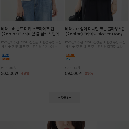
베라노바 골프 미키 스트라이프 탑
베라노바 썸머 미니멀 코튼 블라우스탑
(2color)*프리미엄 쿨 실키 느낌의 폴
(2color) *바이오 Bio-cotton/ 시
리소재와 스판으로 한 경쾌하게 여름내
원한 터치 / 나일론 블랜드 / 티셔츠처
md강력추천 2026 신상품 ★한정 수량 득템
md강력추천 2026 신상품 ★한정 수량 득템
내 ★골프 미키티 포함 구매및 20만원
럼 편안하지만 블라우스처럼 단정한 무
찬스 ★주.문.대.폭.주 - 전컬러 인기~순차발송
찬스 ★ 주.문.대.폭.주 - 전컬러 출고중~4차 리
넘는 구매고객님께는 타이틀리스트 베라
드가 느껴지는 코튼 블라우스 탑
중~★ 화이트 바탕에 그레이·스카이블루 스트라
오더 ★ 넥라인과 뒷 지퍼로 완성도가 높으며 가
노바 골프공 2피스 3구 증정(소진시 마
이프가 산뜻한 컬러감을 연출/안정감 있는 라운
볍게 퍼지는 박시한 실루엣과 크롭 기장이 하체
감)★
드 넥라인과 여유있는 스탠다드 핏으로 여름내내
를 길어 보이게 해주며 와이드 팬츠와 셋업
이쁘게 입으세요 ^^
59,000
원
98,000
원
30,000
원
49%
59,000
원
39%
MORE +