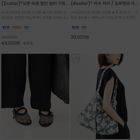
(2color)*오픈 바로 할인 썸머 기획
(4color)* 자수 처리 / 실루엣과 넉넉
★데님, 팬츠, 원피스는 물론 출근룩, 주
한 수납력을 자랑하는 베라노바의 에센
md강력추천 2026 신상품 ★와펜 포인트 안
md강력추천 2026 신상품 ★주.문.폭.주 - 전
말 모임룩, 여행룩까지 ~
셜 숄더백
정감있는 탄탄한 데님 배색이 조화를 이루는 쇼
컬러 발송중~~ 베라노바 시그닌쳐 백 / 유연한
퍼백/넉넉한 수납공간으로 데일리부터 여행까지
텍스처가 몸에 자연스럽게 감기며, 넓은 스트랩
클래식한 네이비·아이보리 스트라이프와 산뜻한
설계로 어깨의 피로도를 낮춰 편안한 착용/가볍
스카이블루 컬러가 너무 이쁜 쇼퍼백
게 들수록 더욱 멋스러운 크링클 텍스처의 데일
39,000
원
88,000
원
리 숄더백
49,000
원
44%