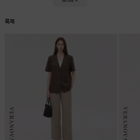
MORE +
룩북