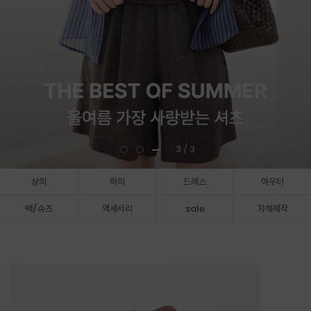
3
/ 3
상의
하의
드레스
아우터
백/슈즈
액세서리
sale
자체제작