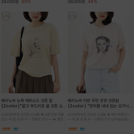
29,000
원
40%
29,000
원
40%
베라노바 뉴욕 에피소드 코튼 탑
베라노바 어반 우먼 강연 코튼탑
(2color)*얇고 부드러운 쿨 코튼 소재
(2color) *한여름 내내 입는 오가닉
/ 릴렉스드 핏 (Relaxed Fit) 편안하
강연 코튼 / Partial Printing/라인
md강력추천 2026 신상품 ★소량 한정 득템
md강력추천 2026 신상품 ★대박 득템찬스
고 자연스러운 멋이 있는 핏으로 여름내
워크 (Line Work) & 스케치/감각적
찬스~주.문.대.폭.주 - 전컬러 인기~~~★ 쨍한듯
~~ 주.문.대.폭.주 - 전컬러 인기~순차발송중~★
내 편하고 감각적으로 입으세요
인 아트워크 프린트가 시선을 끄는 루즈
세련된 컬러감에 빈티지한 무드의 아트 프린팅과
시원한 터치감의 오가닉 강연 코튼 소재로 편안
핏 강연티셔츠
내추럴한 컬러감이 매력적인 티셔츠/여유로운
한 착용감을 선사하며, 자연스럽게 떨어지는 실루
실루엣과 부드러운 터치감으로 편안하게 착용
엣이 편안하며 ★도회적인 무드로 루즈하게 단독