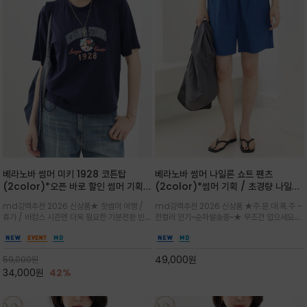
베라노바 썸머 미키 1928 코튼탑
베라노바 썸머 나일론 쇼트 팬츠
(2color)*오픈 바로 할인 썸머 기획
(2color)*썸머 기획 / 초경량 나일론
★ 한정수량 제작 ★ 오가닉 코튼으로
(Lightweight): 입은 듯 안 입은 듯
md강력추천 2026 신상품★ 핫썸머 여행 /
md강력추천 2026 신상품 ★주.문.대.폭.주 -
빈티지 프린트로 여름 하의와 모두 잘어
가벼운 아이템 / 여행 / 일상 / 운동 모
휴가 / 바캉스 시즌엔 더욱 필요한 기분전환 빈티
전컬러 인기~순차발송중~★ 무조건 입으세요~~
울리는 그래픽
두 가능한 아이템
지 무드가 돋보이는 에센셜★네이비와 차분한 카
폭염과 장마 꿉꿉함이 지속되는 한여름날 필수템
키 컬러 위에 빈티지한 크랙 효과의 레트로 감성
입니다^^가볍고 드라이한 터치감의 나일론 소
그래픽을 더해 캐주얼하면서도 세련된 분위기를
재로 완성한 자연스럽게 어우러져 출근룩, 여행
49,000
원
59,000
원
완성
룩, 모임룩, 데일리룩까지 다양하게
34,000
원
42%