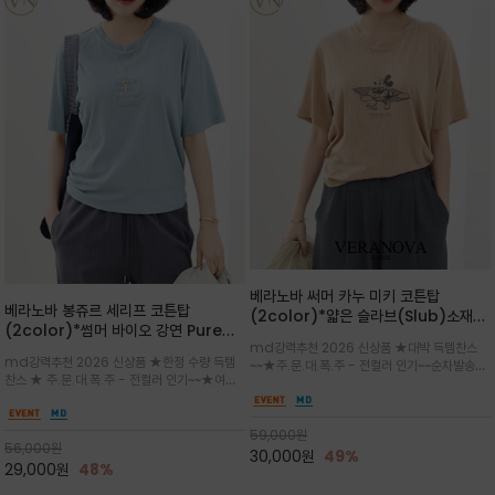
베라노바 써머 카누 미키 코튼탑
베라노바 봉쥬르 세리프 코튼탑
(2color)*얇은 슬라브(Slub)소재
(2color)*썸머 바이오 강연 Pure
부드럽고 폭염에도 시원하게 착용 가능
md강력추천 2026 신상품 ★대박 득템찬스
Cotton / 세리프 폰트를 선택하고 감
하며, 몸에 잘 달라붙지 않아 쾌적
md강력추천 2026 신상품 ★한정 수량 득템
~~★주.문.대.폭.주 - 전컬러 인기~~순차발송중
성적인 프랑스어 수식어를 조합
찬스 ★ 주.문.대.폭.주 - 전컬러 인기~~★여름
~★썸머 무드의 프린트가 매력적이며 여유 있는
의 시원한 감성/자연스러운 필기체 파리지앵의
드롭숄더 핏과 부드러운 라운드넥이 편안하며, 앞
여유로운 감성/피부에 닿는 순간 기분 좋은 청량
면 캐릭터 프린트가 캐주얼한 포인트를 더해줍니
한 원단을 사용해 데일리 코디 만능 아이템
59,000
원
다.
56,000
원
30,000
원
49%
29,000
원
48%