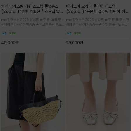
썸머 크리스탈 매쉬 스트랩 플랫슈즈
베라노바 오가닉 플라워 에코백
(2color)*썸머 기획전 / 스트랩 탈착
(2color)*은은한 플라워 패턴이 여름
하지않고 편하게 신으셔도 되는 타입~섬
룩에 산뜻한 포인트를 더해주는 코튼 에
md강력추천 2026 신상품 ★주.문.대.폭.주 -
md강력추천 2026 신상품 ★주.문.폭.주 - 전
세한 메쉬 짜임 위로 은은하게 반짝이는
코백
전컬러 인기~~순차발송중 ★시크한 블랙 부드러
컬러 인기~순차발송중~~★ 은은한 플라워톤이
크리스탈 디테일을 더한 플랫슈즈
운 그레이 컬러로 구성되어 룩에 세련되게 매치
룩에 방해되지않고 시원한 여름무드에 잔잔하고
하게 좋으며 가볍고 시원해 데일리 만능 아이템 /
고급스럽게 내추럴한 감성의 천연 오가닉 코튼소
와이드 팬츠와 함께 데일리룩·출근룩 포인트
재/내부 포켓과 VERANOVA 자수 디테일이 더
49,000
원
29,000
원
해져 완성