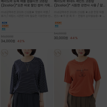
베라노바 뉴욕 애플 캡슬리브 코튼탑
베라노바 뤼네뜨 세인트 코튼탑
(2color)*오픈 바로 할인 썸머 기획
(2color)* 시원한 강연사 사용 / 얇고
★ 한정수량 제작 ★ 강연 코튼으로 빈
가벼우면서도 실의 꼬임 덕분에 원단이
md강력추천 2026 신상품★ 핫썸머 여행 /
md강력추천 2026 신상품 ★소량 한정 득템
티지 프린트로 여름 하의와 모두 잘어울
피부에 잘 달라붙지 않아 통기성이 탁월
휴가 / 바캉스 시즌엔 더욱 필요한 기분전환 빈티
찬스~★주.문.폭.주 - 전컬러 순차발송중~★ 감
리는 그래픽
지 무드★ 부드럽고 유연한 강연 코튼 소재로 피
각적인 선글라스 프린트/안정감 있는 라운드 넥
부에 산뜻하게 닿는 프리미엄 /답답함 없는 라운
라인과 여유 있는 스탠다드 핏으로 부담 없이 착
드 넥라인과 자연스럽게 어깨를 감싸는 캡슬리브
용/과하지 않은 프린트 디테일이 룩에 세련된 위
디자인이 팔 라인을 더욱 날씬
트를 더해 데일리 룩에 포인트
54,000
원
59,000
원
30,000
원
44%
34,000
원
42%