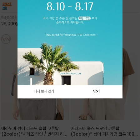
핏 강연티셔츠
안함을 동시에 느낄수 있으며 차분하고 필요한
한 착용감을 선사하며, 자연스럽게 떨어지는 실루
컬러웨이로 단독 또는 린넨 자켓/ 여름점퍼 안에
엣이 편안하며 ★도회적인 무드로 루즈하게 단독
코디하기 만능템 입니다^^
으로도 포인트가 되며, 데일리 활
54,000
원
65,000
원
29,000
원
46%
30,000
원
53%
다시 보지 않기
닫기
베라노바 썸머 리조트 슬럽 코튼탑
베라노바 홀스 드로잉 코튼탑
(2color)*시리즈 라인 / 빈티지 리조
(3color)* 썸머 피치가공 코튼 100프
트 무드의 은은한 슬럽 조직감이 느껴지
로 / 에스파스(Espace) 드로잉 여백