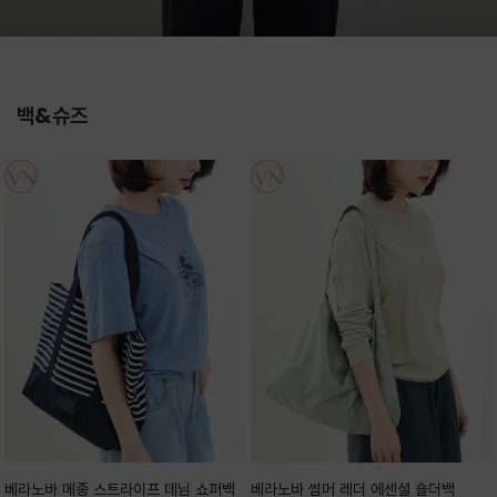
백&슈즈
베라노바 메종 스트라이프 데님 쇼퍼백
베라노바 썸머 레더 에센셜 숄더백