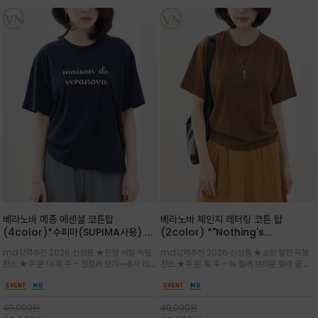
베라노바 메종 에센셜 코튼탑
베라노바 체인지 레터링 코튼 탑
(4color)*수피마(SUPIMA사용) 레
(2color) *"Nothing's
귤러한 사이즈로 편안한 착용감을 전하
change"아무것도 하지않으면 아무일
md강력추천 2026 신상품 ★한정 세일 득템
md강력추천 2026 신상품 ★소량 할인 득템
는 레터링 티셔츠
도 일어나지않는것/감각적인 레터링 프
찬스 ★주.문.대.폭.주 - 전컬러 인기~~8차 리오
찬스 ★주.문.폭.주 - 뉴 컬러 브라운 컬러 출시~
린팅이 돋보이는 베라노바 티셔츠
더 ~화이트 입고 ★ 데일리 아이템 /고유의 그래
전컬러 인기~~~2차 리오더 ★블랙 레터링으로
픽이나 컬러 조합을 통해 'Essential'한 무드를
무드를 만들고 기본 베이스의 컬러감이라 출근시
트렌디하게 해석/범용성이 좋아 여름내내 입기
팬츠나 데님등에 모두 잘 어울리는 디자인 /부드
49,000
원
49,000
원
좋은 컬러웨이와 디자인입니다^^
럽고 유연한 코튼 소재로 편안