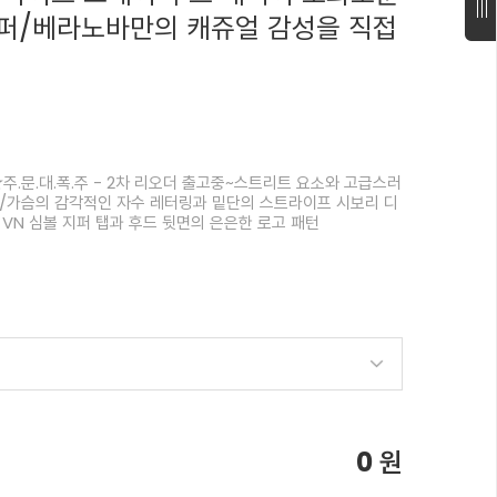
퍼/베라노바만의 캐쥬얼 감성을 직접
주.문.대.폭.주 - 2차 리오더 출고중~스트리트 요소와 고급스러
치/가슴의 감각적인 자수 레터링과 밑단의 스트라이프 시보리 디
 VN 심볼 지퍼 탭과 후드 뒷면의 은은한 로고 패턴
0
원