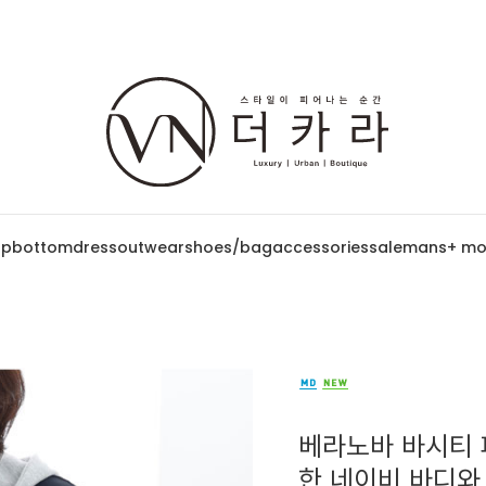
op
bottom
dress
outwear
shoes/bag
accessories
sale
mans
+ mo
베라노바 바시티 파
한 네이비 바디와