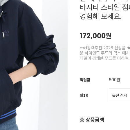
바시티 스타일 점
경험해 보세요.
172,000원
md강력추천 2026 신상품 ★
운 하이엔드 무드의 믹스 매
테일이 경쾌한 무드를 더하며,
적립금
800원
size
총 상품금액