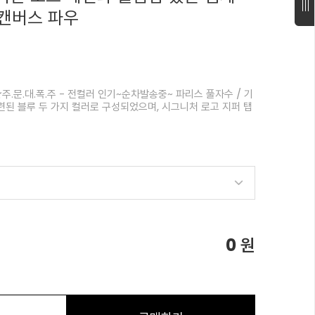
캔버스 파우
주.문.대.폭.주 - 전컬러 인기~순차발송중~ 파리스 풀자수 / 기
된 블루 두 가지 컬러로 구성되었으며, 시그니처 로고 지퍼 탭
0
원