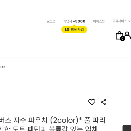
고객서비스
로그인
가입시
+5000
마이쇼핑
1초 회원가입
0
re
스 자수 파우치 (2color)* 풀 파리
자기한 도트 패턴과 볼륨감 있는 입체