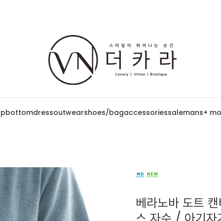
op
bottom
dress
outwear
shoes/bag
accessories
sale
mans
+ mo
베라노바 도트 캔버
스 자수 / 아기