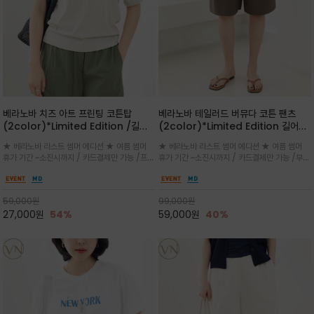
베라노바 치즈 아트 프린팅 코튼탑
베라노바 테일러드 버뮤다 코튼 팬츠
(2color)*Limited Edition /길어
(2color)*Limited Edition 길어진
진 여름의 끝자락까지 멋스럽게 연출하
여름의 끝자락까지 멋스럽게 연출하세요
★ 베라노바 라스트 썸머 에디션 ★ 여름 썸머
★ 베라노바 라스트 썸머 에디션 ★ 여름 썸머
세요 ^^
^^
휴가 기간 ~소진시까지 / 카드결제만 가능 /프론
휴가 기간 ~소진시까지 / 카드결제만 가능 /부드
트의 미니 레터링과 백라인의 감각적인 치즈 일
러운 프리미엄 코튼 블랜드 자연스러운 텍스처와
러스트 프린트가 더해져 과하지 않으면서도 세련
은은한 매트 컬러가 고급스러운 분위기
된 포인트를 완성
59,000
원
99,000
원
27,000
원
54%
59,000
원
40%