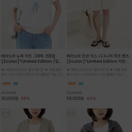
베라노바 뉴욕 아트 그래픽 코튼탑
베라노바 린넨 믹스 시그니처 하프 팬츠
(2color)*Limited Edition /길어
(2color)*Limited Edition 차분한
진 여름의 끝자락까지 멋스럽게 연출하
길이감 허벅지 라인에서 부담없이 길어
★ 베라노바 라스트 썸머 에디션 ★ 여름 썸머
★ 베라노바 라스트 썸머 에디션 ★ 여름 썸머
세요 ^^
진 여름의 끝자락까지 멋스럽게 연출하
휴가 기간 ~소진시까지 / 카드결제만 가능 /산뜻
휴가 기간 ~소진시까지 / 카드결제만 가능 / 앞
세요 ^^
한 컬러를 바탕으로 블루 컬러의 NEW YORK
쪽 원턱 디테일과 여유 있는 실루엣이 자연스럽
레터링과 감각적인 일러스트 프린트가 어우러져
게 체형을 커버해 우아한 비율을 완성
세련된 포인트
49,000
원
99,000
원
20,000
원
59%
59,000
원
40%