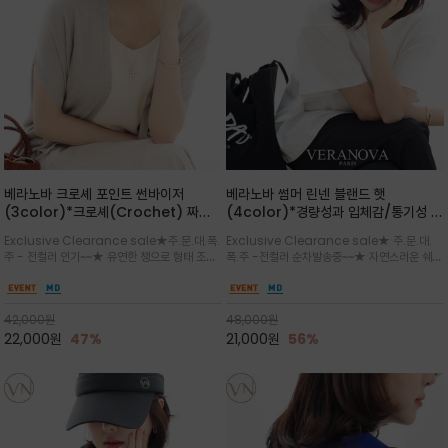
베라노바 크로셰 포인트 썬바이저
베라노바 썸머 린넨 블랜드 햇
(3color)*크로셰(Crochet) 짜임
(4color)*경량성과 입체감/통기성 좋
포인트가 있는 썬바이저/내추럴하고 페
은 짜임과 가벼운 착용감으로 여름 내내
Exclusive Clearance sale★주.문.대.폭.
Exclusive Clearance sale★ 주.문.대.
미닌한 무드를 연출/벨크로 타입이라 휴
쾌적하게 착용/ 뒷트임 있어서 헤어스타
주 - 전컬러 인기~~★ 유연한 챙으로 형태 조절
폭.주 -전컬러 순차발송중~~★ 자연스러운 쉐입
대도 간편
일링에도 편하게 쓰실수 있습니다
이 자유로운 크로셰 바이저/ 딱딱하지 않아 돌돌
과 은은한 로고 디테일이 더해져 데일리룩에 세
말아 휴대하기 좋고, 챙의 모양을 살짝 바꿀 수 있
련된 포인트/베이직한 컬러 구성으로 어떤 스타
는 스타일/데일리부터 휴양지까지 스타일과 실
일에도 손쉽게 매치되며, 휴양지부터 일상까지 활
42,000
원
48,000
원
용성을 모두 갖춘 아이템
용도 높은 아이템
22,000
원
47%
21,000
원
56%