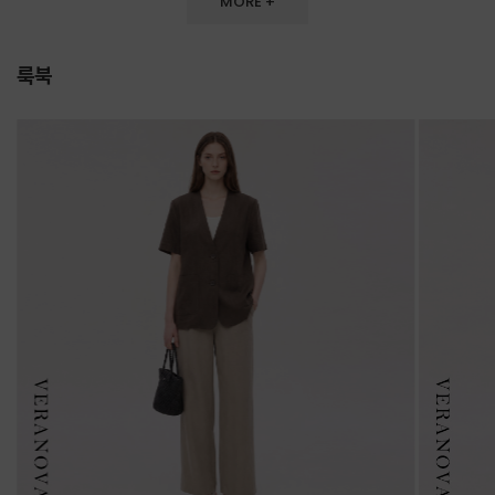
MORE +
룩북