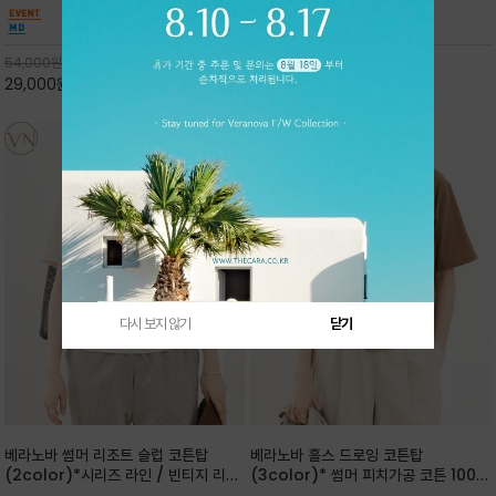
핏 강연티셔츠
안함을 동시에 느낄수 있으며 차분하고 필요한
한 착용감을 선사하며, 자연스럽게 떨어지는 실루
컬러웨이로 단독 또는 린넨 자켓/ 여름점퍼 안에
엣이 편안하며 ★도회적인 무드로 루즈하게 단독
코디하기 만능템 입니다^^
으로도 포인트가 되며, 데일리 활
54,000
원
65,000
원
29,000
원
46%
30,000
원
53%
다시 보지 않기
닫기
베라노바 썸머 리조트 슬럽 코튼탑
베라노바 홀스 드로잉 코튼탑
(2color)*시리즈 라인 / 빈티지 리조
(3color)* 썸머 피치가공 코튼 100프
트 무드의 은은한 슬럽 조직감이 느껴지
로 / 에스파스(Espace) 드로잉 여백