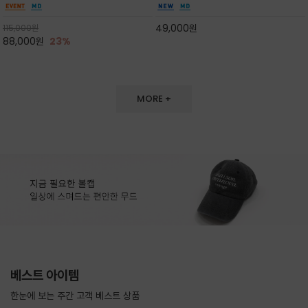
도 손색이 없고,리조트룩까지 만능/답답하지 않
한 터치감~★여름에 오히려 이런티을 입으셔야
은 네크라인과 여유 있는 롱 기장으로 체형을 커
자외선 / 냉방차단은 물론 꾸안꾸 세련미~캐쥬얼
49,000
원
115,000
원
버하면서도 여리여리한 무
을 즐기실수 있습니다^^
88,000
원
23%
MORE +
베스트 아이템
한눈에 보는 주간 고객 베스트 상품