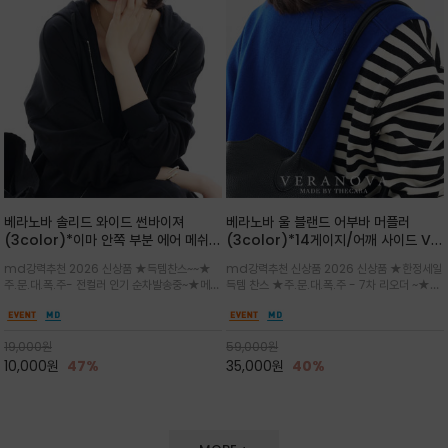
베라노바 솔리드 와이드 썬바이져
베라노바 울 블랜드 어부바 머플러
(3color)*이마 안쪽 부분 에어 메쉬
(3color)*14게이지/어깨 사이드 VN
(Air-Mesh) 쾌적하고 편하게 / 베라
브랜드 스카시 편직 기법 /시선을 사로
md강력추천 2026 신상품 ★득템찬스~~★
md강력추천 신상품 2026 신상품 ★한정세일
노바 심볼 전사 인쇄(Transfer
잡는 감각적인 레이어드 니트 어부바숄/
주.문.대.폭.주- 전컬러 인기 순차발송중~★메쉬
득템 찬스 ★주.문.대.폭.주 - 7차 리오더 ~★셔
Printing)뒷밴딩으로 사이즈 조절이 가
뒷면의 은은한 V자 조직감과 부드러운
쿠션 마감으로 이마 눌림을 최소화하고, 하루 종
츠나 원피스 위에 가볍게 걸쳐 스타일리시한 포
능해 누구나 안정적으로 착용
터치감으로 완성도를 높였으며, 단조로
일 보송보송한 스킨케어 핏(Skin-care fit)을
인트를 주기 좋으며, 소매 끝단에 위치한 실버
운 코디에 특별한 무드를 더해줄 아이템
유지심플한 로고 포인트와 세련된 컬러로 일상,골
'VN' 메탈 로고 장식이 브랜드의 정체성과 고급
19,000
원
59,000
원
프,여행까지~~
스러움을 동시에
10,000
원
47%
35,000
원
40%