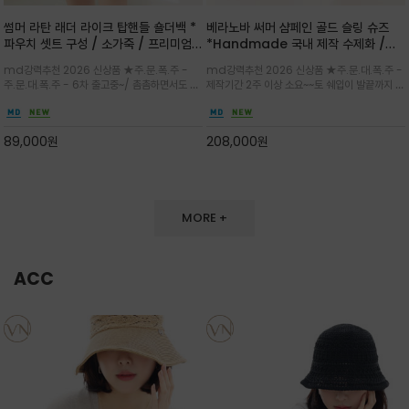
썸머 라탄 래더 라이크 탑핸들 숄더백 *
베라노바 써머 샴페인 골드 슬링 슈즈
파우치 셋트 구성 / 소가죽 / 프리미엄
*Handmade 국내 제작 수제화 /은
라탄 / 내추럴한 라탄 짜임과 블랙 레더
은한 펄감의 레더 텍스처가 발끝을 고급
md강력추천 2026 신상품 ★주.문.폭.주 -
md강력추천 2026 신상품 ★주.문.대.폭.주 -
라이크 배색이 조화롭게 어우러진 탑핸
스럽게 밝혀주는 슬링백 플랫슈
주.문.대.폭.주 - 6차 출고중~/ 촘촘하면서도 입
제작기간 2주 이상 소요~~토 쉐입이 발끝까지 세
들 숄더백
체감 있는 라탄 조직이 여름 무드를 고급스럽게
련된 무드와 발등에 스트랩과 로고 메탈 장식/깔
만들며 부드러운 곡선의 바스켓 실루엣에 넉넉한
끔한 디자인과 베이직한 컬러감으로 높은 활용도
수납감이 느껴지고 탑핸들과 숄더 스트랩으로 다
를 전해주는 디자인 / 데일리 룩부터 포멀한 스타
89,000
원
208,000
원
양한 연출이
일까지 두루 잘 어울리는 활2
MORE +
ACC