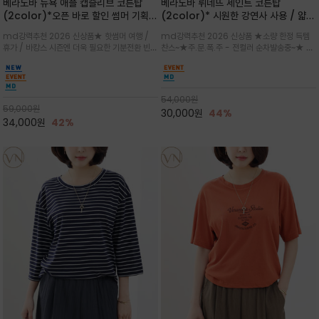
베라노바 뉴욕 애플 캡슬리브 코튼탑
베라노바 뤼네뜨 세인트 코튼탑
(2color)*오픈 바로 할인 썸머 기획
(2color)* 시원한 강연사 사용 / 얇고
★ 한정수량 제작 ★ 강연 코튼으로 빈
가벼우면서도 실의 꼬임 덕분에 원단이
md강력추천 2026 신상품★ 핫썸머 여행 /
md강력추천 2026 신상품 ★소량 한정 득템
티지 프린트로 여름 하의와 모두 잘어울
피부에 잘 달라붙지 않아 통기성이 탁월
휴가 / 바캉스 시즌엔 더욱 필요한 기분전환 빈티
찬스~★주.문.폭.주 - 전컬러 순차발송중~★ 감
리는 그래픽
지 무드★ 부드럽고 유연한 강연 코튼 소재로 피
각적인 선글라스 프린트/안정감 있는 라운드 넥
부에 산뜻하게 닿는 프리미엄 /답답함 없는 라운
라인과 여유 있는 스탠다드 핏으로 부담 없이 착
드 넥라인과 자연스럽게 어깨를 감싸는 캡슬리브
용/과하지 않은 프린트 디테일이 룩에 세련된 위
디자인이 팔 라인을 더욱 날씬
트를 더해 데일리 룩에 포인트
54,000
원
59,000
원
30,000
원
44%
34,000
원
42%