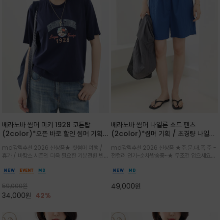
베라노바 썸머 미키 1928 코튼탑
베라노바 썸머 나일론 쇼트 팬츠
(2color)*오픈 바로 할인 썸머 기획
(2color)*썸머 기획 / 초경량 나일론
★ 한정수량 제작 ★ 오가닉 코튼으로
(Lightweight): 입은 듯 안 입은 듯
md강력추천 2026 신상품★ 핫썸머 여행 /
md강력추천 2026 신상품 ★주.문.대.폭.주 -
빈티지 프린트로 여름 하의와 모두 잘어
가벼운 아이템 / 여행 / 일상 / 운동 모
휴가 / 바캉스 시즌엔 더욱 필요한 기분전환 빈티
전컬러 인기~순차발송중~★ 무조건 입으세요~~
울리는 그래픽
두 가능한 아이템
지 무드가 돋보이는 에센셜★네이비와 차분한 카
폭염과 장마 꿉꿉함이 지속되는 한여름날 필수템
키 컬러 위에 빈티지한 크랙 효과의 레트로 감성
입니다^^가볍고 드라이한 터치감의 나일론 소
그래픽을 더해 캐주얼하면서도 세련된 분위기를
재로 완성한 자연스럽게 어우러져 출근룩, 여행
49,000
원
59,000
원
완성
룩, 모임룩, 데일리룩까지 다양하게
34,000
원
42%