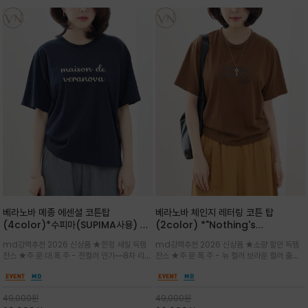
베라노바 메종 에센셜 코튼탑
베라노바 체인지 레터링 코튼 탑
(4color)*수피마(SUPIMA사용) 레
(2color) *"Nothing's
귤러한 사이즈로 편안한 착용감을 전하
change"아무것도 하지않으면 아무일
md강력추천 2026 신상품 ★한정 세일 득템
md강력추천 2026 신상품 ★소량 할인 득템
는 레터링 티셔츠
도 일어나지않는것/감각적인 레터링 프
찬스 ★주.문.대.폭.주 - 전컬러 인기~~8차 리오
찬스 ★주.문.폭.주 - 뉴 컬러 브라운 컬러 출시~
린팅이 돋보이는 베라노바 티셔츠
더 ~화이트 입고 ★ 데일리 아이템 /고유의 그래
전컬러 인기~~~2차 리오더 ★블랙 레터링으로
픽이나 컬러 조합을 통해 'Essential'한 무드를
무드를 만들고 기본 베이스의 컬러감이라 출근시
트렌디하게 해석/범용성이 좋아 여름내내 입기
팬츠나 데님등에 모두 잘 어울리는 디자인 /부드
49,000
원
49,000
원
좋은 컬러웨이와 디자인입니다^^
럽고 유연한 코튼 소재로 편안