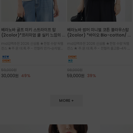
베라노바 골프 미키 스트라이프 탑
베라노바 썸머 미니멀 코튼 블라우스탑
(2color)*프리미엄 쿨 실키 느낌의 폴
(2color) *바이오 Bio-cotton/ 시
리소재와 스판으로 한 경쾌하게 여름내
원한 터치 / 나일론 블랜드 / 티셔츠처
md강력추천 2026 신상품 ★한정 수량 득템
md강력추천 2026 신상품 ★한정 수량 득템
내 ★골프 미키티 포함 구매및 20만원
럼 편안하지만 블라우스처럼 단정한 무
찬스 ★주.문.대.폭.주 - 전컬러 인기~순차발송
찬스 ★ 주.문.대.폭.주 - 전컬러 출고중~4차 리
넘는 구매고객님께는 타이틀리스트 베라
드가 느껴지는 코튼 블라우스 탑
중~★ 화이트 바탕에 그레이·스카이블루 스트라
오더 ★ 넥라인과 뒷 지퍼로 완성도가 높으며 가
노바 골프공 2피스 3구 증정(소진시 마
이프가 산뜻한 컬러감을 연출/안정감 있는 라운
볍게 퍼지는 박시한 실루엣과 크롭 기장이 하체
감)★
드 넥라인과 여유있는 스탠다드 핏으로 여름내내
를 길어 보이게 해주며 와이드 팬츠와 셋업
이쁘게 입으세요 ^^
59,000
원
98,000
원
30,000
원
49%
59,000
원
39%
MORE +