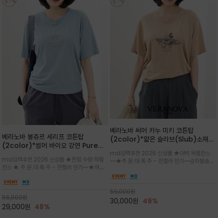
베라노바 써머 카누 미키 코튼탑
베라노바 봉쥬르 세리프 코튼탑
(2color)*얇은 슬라브(Slub)소재
(2color)*썸머 바이오 강연 Pure
부드럽고 폭염에도 시원하게 착용 가능
md강력추천 2026 신상품 ★대박 득템찬스
Cotton / 세리프 폰트를 선택하고 감
하며, 몸에 잘 달라붙지 않아 쾌적
md강력추천 2026 신상품 ★한정 수량 득템
~~★주.문.대.폭.주 - 전컬러 인기~~순차발송중
성적인 프랑스어 수식어를 조합
찬스 ★ 주.문.대.폭.주 - 전컬러 인기~~★여름
~★썸머 무드의 프린트가 매력적이며 여유 있는
의 시원한 감성/자연스러운 필기체 파리지앵의
드롭숄더 핏과 부드러운 라운드넥이 편안하며, 앞
여유로운 감성/피부에 닿는 순간 기분 좋은 청량
면 캐릭터 프린트가 캐주얼한 포인트를 더해줍니
한 원단을 사용해 데일리 코디 만능 아이템
59,000
원
다.
56,000
원
30,000
원
49%
29,000
원
48%