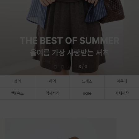
3
/ 3
상의
하의
드레스
아우터
백/슈즈
액세서리
sale
자체제작