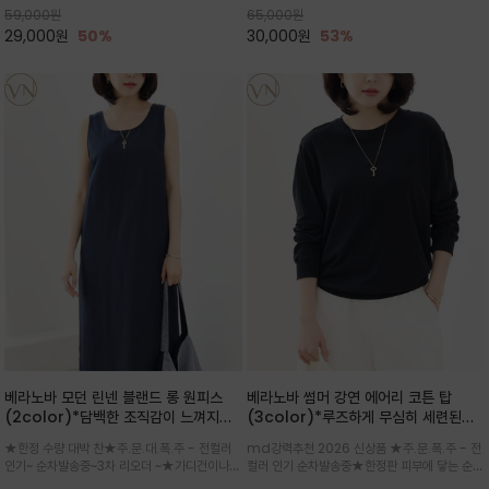
59,000
원
65,000
원
으로도 포인트가 되며, 데일리 활
29,000
원
50%
30,000
원
53%
베라노바 모던 린넨 블랜드 롱 원피스
베라노바 썸머 강연 에어리 코튼 탑
(2color)*담백한 조직감이 느껴지는
(3color)*루즈하게 무심히 세련된핏/
린넨 블렌드 소재로 완성된 슬리브리스
여름 원단 공기처럼 가벼운 촉감/바람을
★한정 수량 대박 찬★주.문.대.폭.주 - 전컬러
md강력추천 2026 신상품 ★주.문.폭.주 - 전
롱 원피스
품은 시원함: 우수한 통기성
인기~ 순차발송중~3차 리오더 ~★가디건이나
컬러 인기 순차발송중★한정판 피부에 닿는 순간
린넨 자켓을 가볍게 걸치면 세련된 오피스룩으로
느껴지는 프리미엄 강연면의 고슬고슬하고 산뜻