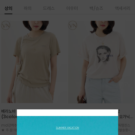
상의
하의
드레스
아우터
백/슈즈
액세서리
베라노바 심플 VN13 코튼탑
베라노바 어반 우먼 강연 코튼탑
(3color)*썸머 바이오 강연/ 스판 너
(2color) *한여름 내내 입는 오가닉
무 좋고 옷감 시원한 프리미엄 소재 / 군
강연 코튼 / Partial Printing/라인
md강력추천 2026 신상품 ★한정 대박 세일
md강력추천 2026 신상품 ★대박 득템찬스
더더기 없이 깔끔한 무드가 매력적인
워크 (Line Work) & 스케치/감각적
★ 주.문.대.폭.주 - 전컬러 인기~순차발송중
~~ 주.문.대.폭.주 - 전컬러 인기~순차발송중~★
VN13 코튼 티셔츠
인 아트워크 프린트가 시선을 끄는 루즈
~~3차 리오더 ★ 기분좋게 적당히 슬림하게~ 편
시원한 터치감의 오가닉 강연 코튼 소재로 편안