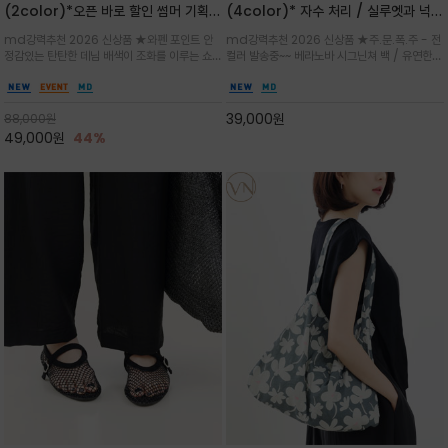
(2color)*오픈 바로 할인 썸머 기획
(4color)* 자수 처리 / 실루엣과 넉넉
★데님, 팬츠, 원피스는 물론 출근룩, 주
한 수납력을 자랑하는 베라노바의 에센
md강력추천 2026 신상품 ★와펜 포인트 안
md강력추천 2026 신상품 ★주.문.폭.주 - 전
말 모임룩, 여행룩까지 ~
셜 숄더백
정감있는 탄탄한 데님 배색이 조화를 이루는 쇼
컬러 발송중~~ 베라노바 시그닌쳐 백 / 유연한
퍼백/넉넉한 수납공간으로 데일리부터 여행까지
텍스처가 몸에 자연스럽게 감기며, 넓은 스트랩
클래식한 네이비·아이보리 스트라이프와 산뜻한
설계로 어깨의 피로도를 낮춰 편안한 착용/가볍
스카이블루 컬러가 너무 이쁜 쇼퍼백
게 들수록 더욱 멋스러운 크링클 텍스처의 데일
39,000
원
88,000
원
리 숄더백
49,000
원
44%