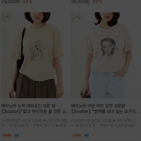
29,000
원
40%
29,000
원
40%
베라노바 뉴욕 에피소드 코튼 탑
베라노바 어반 우먼 강연 코튼탑
(2color)*얇고 부드러운 쿨 코튼 소재
(2color) *한여름 내내 입는 오가닉
/ 릴렉스드 핏 (Relaxed Fit) 편안하
강연 코튼 / Partial Printing/라인
md강력추천 2026 신상품 ★소량 한정 득템
md강력추천 2026 신상품 ★대박 득템찬스
고 자연스러운 멋이 있는 핏으로 여름내
워크 (Line Work) & 스케치/감각적
찬스~주.문.대.폭.주 - 전컬러 인기~~~★ 쨍한듯
~~ 주.문.대.폭.주 - 전컬러 인기~순차발송중~★
내 편하고 감각적으로 입으세요
인 아트워크 프린트가 시선을 끄는 루즈
세련된 컬러감에 빈티지한 무드의 아트 프린팅과
시원한 터치감의 오가닉 강연 코튼 소재로 편안
핏 강연티셔츠
내추럴한 컬러감이 매력적인 티셔츠/여유로운
한 착용감을 선사하며, 자연스럽게 떨어지는 실루
실루엣과 부드러운 터치감으로 편안하게 착용
엣이 편안하며 ★도회적인 무드로 루즈하게 단독