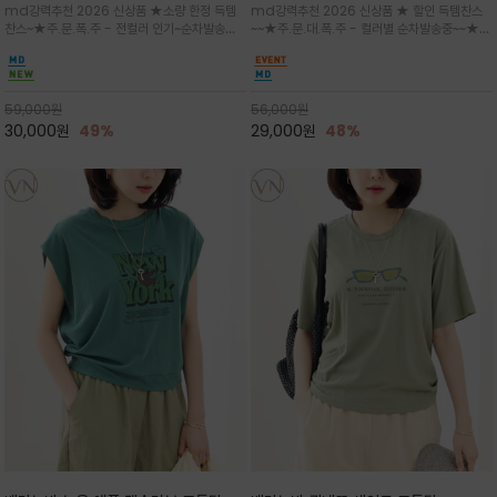
md강력추천 2026 신상품 ★소량 한정 득템
md강력추천 2026 신상품 ★ 할인 득템찬스
는 가벼운 코튼 터치의 반팔 티셔츠입니
의 미를 살려 말의 윤곽선만 스케치하여
찬스~★주.문.폭.주 - 전컬러 인기~순차발송중
~~★주.문.대.폭.주 - 컬러별 순차발송중~~★프
다
감성을 담은 아이템
~★휴양지의 무드를 살려, 색이 바랜 듯한 세피
랑스 감성의 포근하면서도 우아한 무드를 담은
아(Sepia)나 파스텔 톤의 해변 풍경으로 세련
말(Horse) 드로잉 티셔츠는 여유로운 실루엣과
된 뮤트톤 컬러 팔레트로 빈티지한 무드의 선샤
감각적인 아트워크로 고급스러운 여름 스타일링
인 프린트가 더해져 담백하면서도 감각
을 완성할 수 있습니다
59,000
원
56,000
원
30,000
원
49%
29,000
원
48%