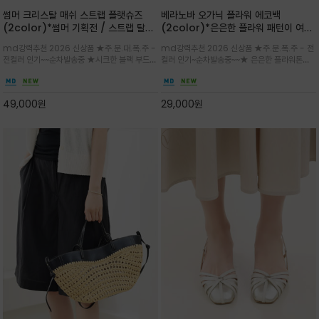
썸머 크리스탈 매쉬 스트랩 플랫슈즈
베라노바 오가닉 플라워 에코백
(2color)*썸머 기획전 / 스트랩 탈착
(2color)*은은한 플라워 패턴이 여름
하지않고 편하게 신으셔도 되는 타입~섬
룩에 산뜻한 포인트를 더해주는 코튼 에
md강력추천 2026 신상품 ★주.문.대.폭.주 -
md강력추천 2026 신상품 ★주.문.폭.주 - 전
세한 메쉬 짜임 위로 은은하게 반짝이는
코백
전컬러 인기~~순차발송중 ★시크한 블랙 부드러
컬러 인기~순차발송중~~★ 은은한 플라워톤이
크리스탈 디테일을 더한 플랫슈즈
운 그레이 컬러로 구성되어 룩에 세련되게 매치
룩에 방해되지않고 시원한 여름무드에 잔잔하고
하게 좋으며 가볍고 시원해 데일리 만능 아이템 /
고급스럽게 내추럴한 감성의 천연 오가닉 코튼소
와이드 팬츠와 함께 데일리룩·출근룩 포인트
재/내부 포켓과 VERANOVA 자수 디테일이 더
49,000
원
29,000
원
해져 완성