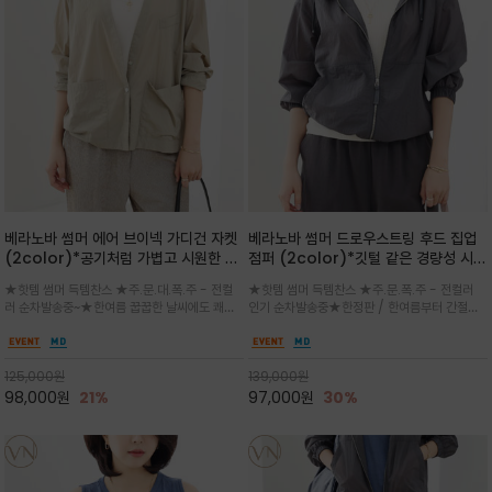
베라노바 썸머 에어 브이넥 가디건 자켓
베라노바 썸머 드로우스트링 후드 집업
(2color)*공기처럼 가볍고 시원한 나
점퍼 (2color)*깃털 같은 경량성 시원
일론 에어 라인 / 마더 오브 자캐 버튼 /
한 프리미엄 나일론 /볼륨 핏
★핫템 썸머 득템찬스 ★주.문.대.폭.주 - 전컬
★핫템 썸머 득템찬스 ★주.문.폭.주 - 전컬러
브이넥 디자인이라 부담없이 쓱쓱~걸치
(Volume Fit)가볍지만 입체적인 실
러 순차발송중~★한여름 꿉꿉한 날씨에도 쾌적
인기 순차발송중★한정판 / 한여름부터 간절기
는 꾸안꾸!!가볍고 바스락한 나일론 블렌
루엣을 유지하는 구조적 디자인
함을 유지하는 나일론 소재 브이넥 가디건 스타
까지~후드 스트링과 프런트 지퍼, 밴딩 소매, 밑
드 소재감이 세련된 무드를 더해주는 가
일 자켓은 가벼운 무게감과 방수성 덕분에 여름
단 스토퍼 디테일로 핏 조절이 가능해 실용적/바
디건 스타일
철 활용도 만점 / 모던한 디자인으로 이너와 팬츠
스락한 텍스처가 몸에 달라붙지 않아 산뜻하며
125,000
원
139,000
원
등과 밸런스를 맞춥니다
가볍게 비치는 세련된후드
98,000
원
21%
97,000
원
30%