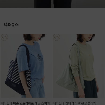
백&슈즈
베라노바 메종 스트라이프 데님 쇼퍼백
베라노바 썸머 레더 에센셜 숄더백