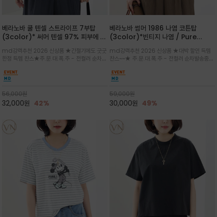
베라노바 쿨 텐셀 스트라이프 7부탑
베라노바 썸머 1986 나염 코튼탑
(3color)* 써머 텐셀 97% 피부에 닿
(3color)*빈티지 나염 / Pure
는 순간 느껴지는 쿨링 터치의 여름 텐셀
Organic Cotton 100% 가볍게 입
md강력추천 2026 신상품 ★간절기에도 굿굿
md강력추천 2026 신상품 ★대박 할인 득템
소재
어도 룩에 감도가 살아나는 베라노바 스
한정 득템 찬스★주.문.대.폭.주 - 전컬러 순차발
찬스~~★ 주.문.대.폭.주 - 전컬러 순차발송중
튜디오 티셔츠
송중~3차 리오더~~★스트라이프 패턴에 여유
~~★살에 닿는 시원한 촉감 강연 코튼 소재로 여
있는 드롭숄더와 7부 소매가 더해져 팔 라인을
유 있는 핏과 경쾌한 기장감이 자연스럽게 체형
자연스럽게 커버해주는 아이템/얇고 가벼운 터
을 커버/빈티지한 레터링 프린트가 은근한 포인
치감으로 편안
트가 되어 데님이나 린넨 팬츠와 감
56,000
원
59,000
원
32,000
원
42%
30,000
원
49%