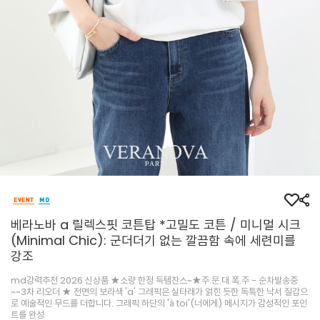
베라노바 a 릴렉스핏 코튼탑 *고밀도 코튼 / 미니멀 시크
(Minimal Chic): 군더더기 없는 깔끔함 속에 세련미를
강조
md강력추천 2026 신상품 ★소량 한정 득템찬스~★주.문.대.폭.주 - 순차발송중
~~3차 리오더 ★ 전면의 보라색 'a' 그래픽은 실타래가 얽힌 듯한 독특한 낙서 질감으
로 예술적인 무드를 더합니다. 그래픽 하단의 'à toi'(너에게) 메시지가 감성적인 포인
트를 완성