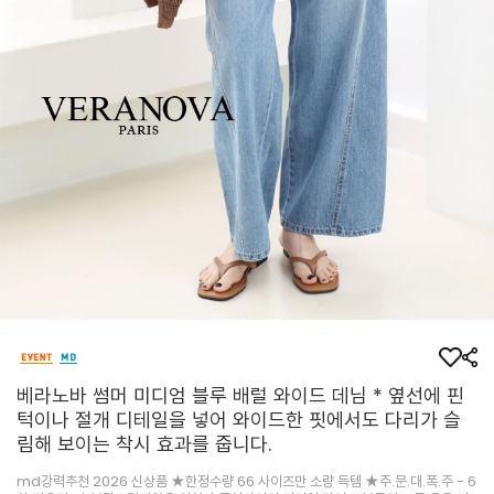
베라노바 썸머 미디엄 블루 배럴 와이드 데님 * 옆선에 핀
턱이나 절개 디테일을 넣어 와이드한 핏에서도 다리가 슬
림해 보이는 착시 효과를 줍니다.
md강력추천 2026 신상품 ★한정수량 66 사이즈만 소량 득템 ★주.문.대.폭.주 - 6