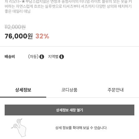
차 리오더~★부담스럽지않은 연청과 중청사이의 미디엄 라이트 블루의 모든 옷을 커
버하는 자연스럽게 흐르는 실루엣으로 티셔츠부터 셔츠까지 다양한 상의와 매치하기
좋은 데일리 데님
112,000원
76,000원
32%
배송비
(차등)
지역별
상세정보
코디상품
주문안내
상세정보 새창 열기
상세 정보를 확대해 보실 수 있습니다.