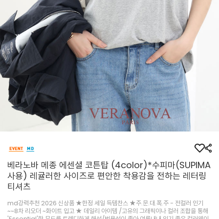
베라노바 메종 에센셜 코튼탑 (4color)*수피마(SUPIMA
사용) 레귤러한 사이즈로 편안한 착용감을 전하는 레터링
티셔츠
md강력추천 2026 신상품 ★한정 세일 득템찬스 ★주.문.대.폭.주 - 전컬러 인기
~~8차 리오더 ~화이트 입고 ★ 데일리 아이템 /고유의 그래픽이나 컬러 조합을 통해
'Essential'한 무드를 트렌디하게 해석/범용성이 좋아 여름내내 입기 좋은 컬러웨이