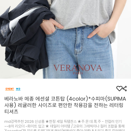
베라노바 메종 에센셜 코튼탑 (4color)*수피마(SUPIMA
사용) 레귤러한 사이즈로 편안한 착용감을 전하는 레터링
티셔츠
md강력추천 2026 신상품 ★한정 세일 득템찬스 ★주.문.대.폭.주 - 전컬러 인기
~~8차 리오더 ~화이트 입고 ★ 데일리 아이템 /고유의 그래픽이나 컬러 조합을 통해
'Essential'한 무드를 트렌디하게 해석/범용성이 좋아 여름내내 입기 좋은 컬러웨이