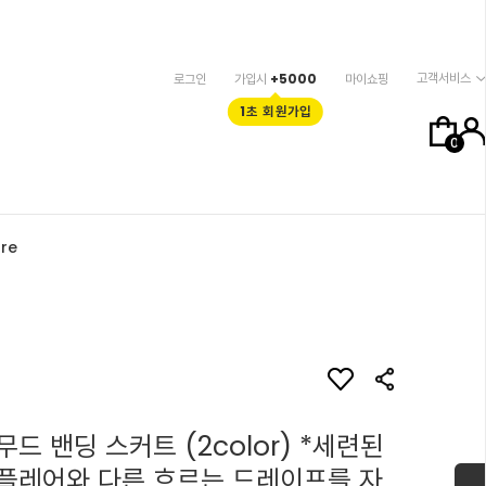
고객서비스
로그인
가입시
+5000
마이쇼핑
1초 회원가입
0
re
드 밴딩 스커트 (2color) *세련된
플레어와 다른 흐르는 드레이프를 자