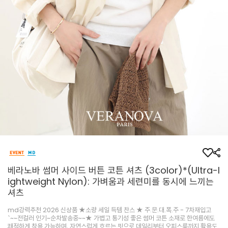
베라노바 썸머 사이드 버튼 코튼 셔츠 (3color)*(Ultra-l
ightweight Nylon): 가벼움과 세련미를 동시에 느끼는
셔츠
md강력추천 2026 신상품 ★소량 세일 득템 찬스 ★ 주.문.대.폭.주 - 7차재입고
`~~전컬러 인기~순차발송중~~★ 가볍고 통기성 좋은 썸머 코튼 소재로 한여름에도
쾌적하게 착용 가능하며, 자연스럽게 흐르는 핏으로 데일리부터 오피스룩까지 활용도