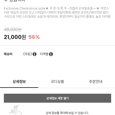
Exclusive Clearance sale★ 주.문.대.폭.주 -전컬러 순차발송중~~★ 자연스
러운 쉐입과 은은한 로고 디테일이 더해져 데일리룩에 세련된 포인트/베이직한 컬러
구성으로 어떤 스타일에도 손쉽게 매치되며, 휴양지부터 일상까지 활용도 높은 아이템
48,000원
21,000원
56%
배송비
(차등)
지역별
상세정보
코디상품
주문안내
상세정보 새창 열기
상세 정보를 확대해 보실 수 있습니다.