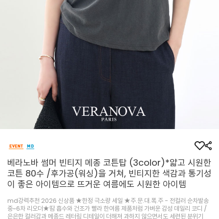
베라노바 썸머 빈티지 메종 코튼탑 (3color)*얇고 시원한
코튼 80수 /후가공(워싱)을 거쳐, 빈티지한 색감과 통기성
이 좋은 아이템으로 뜨거운 여름에도 시원한 아이템
md강력추천 2026 신상품 ★한정 극소량 세일 ★주.문.대.폭.주 - 전컬러 순차발송
중~6차 리오더★땀 흡수와 건조가 빨라 한여름 제품처럼 가벼운 감성 데일리 코디 /
은은한 컬러감과 메종드 레터링 디테일이 더해져 과하지 않으면서도 세련된 분위기