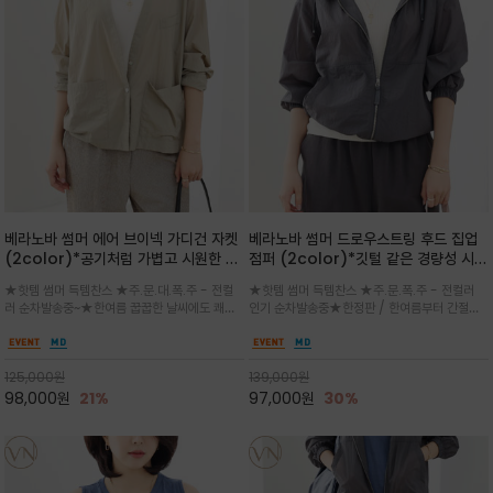
베라노바 썸머 에어 브이넥 가디건 자켓
베라노바 썸머 드로우스트링 후드 집업
(2color)*공기처럼 가볍고 시원한 나
점퍼 (2color)*깃털 같은 경량성 시원
일론 에어 라인 / 마더 오브 자캐 버튼 /
한 프리미엄 나일론 /볼륨 핏
★핫템 썸머 득템찬스 ★주.문.대.폭.주 - 전컬
★핫템 썸머 득템찬스 ★주.문.폭.주 - 전컬러
브이넥 디자인이라 부담없이 쓱쓱~걸치
(Volume Fit)가볍지만 입체적인 실
러 순차발송중~★한여름 꿉꿉한 날씨에도 쾌적
인기 순차발송중★한정판 / 한여름부터 간절기
는 꾸안꾸!!가볍고 바스락한 나일론 블렌
루엣을 유지하는 구조적 디자인
함을 유지하는 나일론 소재 브이넥 가디건 스타
까지~후드 스트링과 프런트 지퍼, 밴딩 소매, 밑
드 소재감이 세련된 무드를 더해주는 가
일 자켓은 가벼운 무게감과 방수성 덕분에 여름
단 스토퍼 디테일로 핏 조절이 가능해 실용적/바
디건 스타일
철 활용도 만점 / 모던한 디자인으로 이너와 팬츠
스락한 텍스처가 몸에 달라붙지 않아 산뜻하며
125,000
원
139,000
원
등과 밸런스를 맞춥니다
가볍게 비치는 세련된후드
98,000
원
21%
97,000
원
30%