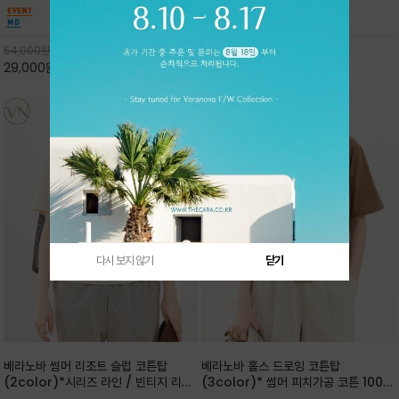
핏 강연티셔츠
안함을 동시에 느낄수 있으며 차분하고 필요한
한 착용감을 선사하며, 자연스럽게 떨어지는 실루
컬러웨이로 단독 또는 린넨 자켓/ 여름점퍼 안에
엣이 편안하며 ★도회적인 무드로 루즈하게 단독
코디하기 만능템 입니다^^
으로도 포인트가 되며, 데일리 활
54,000
원
65,000
원
29,000
원
46%
30,000
원
53%
다시 보지 않기
닫기
베라노바 썸머 리조트 슬럽 코튼탑
베라노바 홀스 드로잉 코튼탑
(2color)*시리즈 라인 / 빈티지 리조
(3color)* 썸머 피치가공 코튼 100프
트 무드의 은은한 슬럽 조직감이 느껴지
로 / 에스파스(Espace) 드로잉 여백