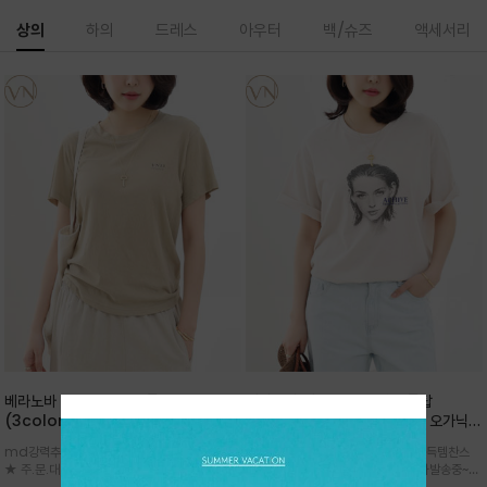
상의
하의
드레스
아우터
백/슈즈
액세서리
베라노바 심플 VN13 코튼탑
베라노바 어반 우먼 강연 코튼탑
(3color)*썸머 바이오 강연/ 스판 너
(2color) *한여름 내내 입는 오가닉
무 좋고 옷감 시원한 프리미엄 소재 / 군
강연 코튼 / Partial Printing/라인
md강력추천 2026 신상품 ★한정 대박 세일
md강력추천 2026 신상품 ★대박 득템찬스
더더기 없이 깔끔한 무드가 매력적인
워크 (Line Work) & 스케치/감각적
★ 주.문.대.폭.주 - 전컬러 인기~순차발송중
~~ 주.문.대.폭.주 - 전컬러 인기~순차발송중~★
VN13 코튼 티셔츠
인 아트워크 프린트가 시선을 끄는 루즈
~~3차 리오더 ★ 기분좋게 적당히 슬림하게~ 편
시원한 터치감의 오가닉 강연 코튼 소재로 편안