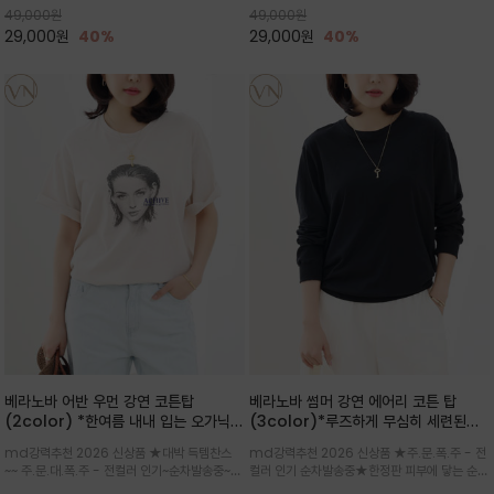
49,000
원
49,000
원
좋은 컬러웨이와 디자인입니다^^
럽고 유연한 코튼 소재로 편안
29,000
원
40%
29,000
원
40%
베라노바 어반 우먼 강연 코튼탑
베라노바 썸머 강연 에어리 코튼 탑
(2color) *한여름 내내 입는 오가닉
(3color)*루즈하게 무심히 세련된핏/
강연 코튼 / Partial Printing/라인
여름 원단 공기처럼 가벼운 촉감/바람을
md강력추천 2026 신상품 ★대박 득템찬스
md강력추천 2026 신상품 ★주.문.폭.주 - 전
워크 (Line Work) & 스케치/감각적
품은 시원함: 우수한 통기성
~~ 주.문.대.폭.주 - 전컬러 인기~순차발송중~★
컬러 인기 순차발송중★한정판 피부에 닿는 순간
인 아트워크 프린트가 시선을 끄는 루즈
시원한 터치감의 오가닉 강연 코튼 소재로 편안
느껴지는 프리미엄 강연면의 고슬고슬하고 산뜻