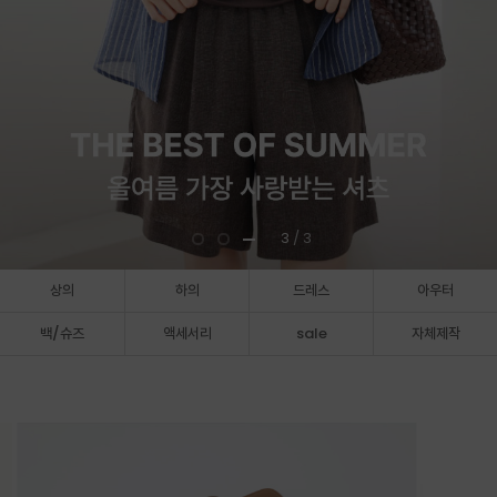
3
/ 3
상의
하의
드레스
아우터
백/슈즈
액세서리
sale
자체제작