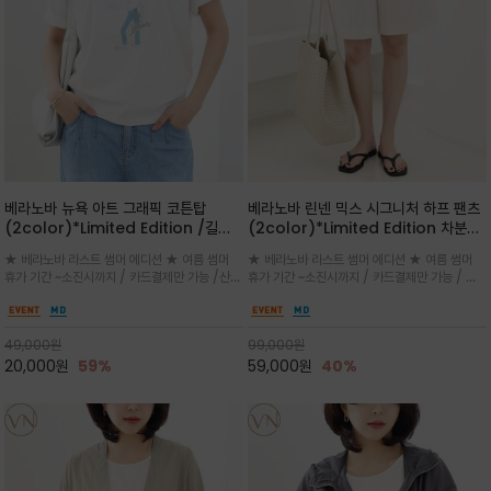
베라노바 뉴욕 아트 그래픽 코튼탑
베라노바 린넨 믹스 시그니처 하프 팬츠
(2color)*Limited Edition /길어
(2color)*Limited Edition 차분한
진 여름의 끝자락까지 멋스럽게 연출하
길이감 허벅지 라인에서 부담없이 길어
★ 베라노바 라스트 썸머 에디션 ★ 여름 썸머
★ 베라노바 라스트 썸머 에디션 ★ 여름 썸머
세요 ^^
진 여름의 끝자락까지 멋스럽게 연출하
휴가 기간 ~소진시까지 / 카드결제만 가능 /산뜻
휴가 기간 ~소진시까지 / 카드결제만 가능 / 앞
세요 ^^
한 컬러를 바탕으로 블루 컬러의 NEW YORK
쪽 원턱 디테일과 여유 있는 실루엣이 자연스럽
레터링과 감각적인 일러스트 프린트가 어우러져
게 체형을 커버해 우아한 비율을 완성
세련된 포인트
49,000
원
99,000
원
20,000
원
59%
59,000
원
40%