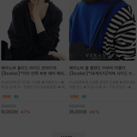
베라노바 솔리드 와이드 썬바이져
베라노바 울 블랜드 어부바 머플러
(3color)*이마 안쪽 부분 에어 메쉬
(3color)*14게이지/어깨 사이드 VN
(Air-Mesh) 쾌적하고 편하게 / 베라
브랜드 스카시 편직 기법 /시선을 사로
md강력추천 2026 신상품 ★득템찬스~~★
md강력추천 신상품 2026 신상품 ★한정세일
노바 심볼 전사 인쇄(Transfer
잡는 감각적인 레이어드 니트 어부바숄/
주.문.대.폭.주- 전컬러 인기 순차발송중~★메쉬
득템 찬스 ★주.문.대.폭.주 - 7차 리오더 ~★셔
Printing)뒷밴딩으로 사이즈 조절이 가
뒷면의 은은한 V자 조직감과 부드러운
쿠션 마감으로 이마 눌림을 최소화하고, 하루 종
츠나 원피스 위에 가볍게 걸쳐 스타일리시한 포
능해 누구나 안정적으로 착용
터치감으로 완성도를 높였으며, 단조로
일 보송보송한 스킨케어 핏(Skin-care fit)을
인트를 주기 좋으며, 소매 끝단에 위치한 실버
운 코디에 특별한 무드를 더해줄 아이템
유지심플한 로고 포인트와 세련된 컬러로 일상,골
'VN' 메탈 로고 장식이 브랜드의 정체성과 고급
19,000
원
59,000
원
프,여행까지~~
스러움을 동시에
10,000
원
47%
35,000
원
40%