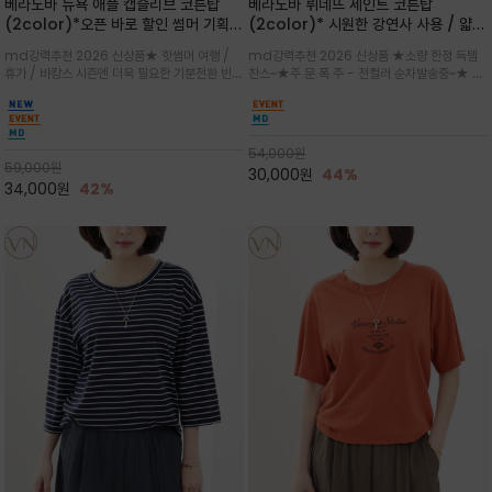
베라노바 뉴욕 애플 캡슬리브 코튼탑
베라노바 뤼네뜨 세인트 코튼탑
(2color)*오픈 바로 할인 썸머 기획
(2color)* 시원한 강연사 사용 / 얇고
★ 한정수량 제작 ★ 강연 코튼으로 빈
가벼우면서도 실의 꼬임 덕분에 원단이
md강력추천 2026 신상품★ 핫썸머 여행 /
md강력추천 2026 신상품 ★소량 한정 득템
티지 프린트로 여름 하의와 모두 잘어울
피부에 잘 달라붙지 않아 통기성이 탁월
휴가 / 바캉스 시즌엔 더욱 필요한 기분전환 빈티
찬스~★주.문.폭.주 - 전컬러 순차발송중~★ 감
리는 그래픽
지 무드★ 부드럽고 유연한 강연 코튼 소재로 피
각적인 선글라스 프린트/안정감 있는 라운드 넥
부에 산뜻하게 닿는 프리미엄 /답답함 없는 라운
라인과 여유 있는 스탠다드 핏으로 부담 없이 착
드 넥라인과 자연스럽게 어깨를 감싸는 캡슬리브
용/과하지 않은 프린트 디테일이 룩에 세련된 위
디자인이 팔 라인을 더욱 날씬
트를 더해 데일리 룩에 포인트
54,000
원
59,000
원
30,000
원
44%
34,000
원
42%