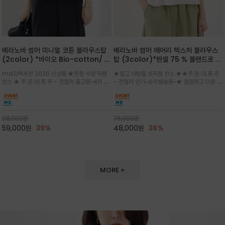
베라노바 썸머 미니멀 코튼 블라우스탑
베라노바 썸머 에어리 텍스처 블라우스
(2color) *바이오 Bio-cotton/ 시
탑 (3color)*텐셀 75 % 블랜드로 가
원한 터치 / 나일론 블랜드 / 티셔츠처
볍고 시원하게 / 담백한 아이보리와 클
md강력추천 2026 신상품 ★한정 수량 득템
★창고 대방출 초득템 찬스 ★★주.문.대.폭.주
럼 편안하지만 블라우스처럼 단정한 무
래식한 블랙 컬러가 세련된 분위기를 더
찬스 ★ 주.문.대.폭.주 - 전컬러 출고중~4차 리
- 전컬러 인기~순차발송중~★ 꿉꿉하고 더운 여
드가 느껴지는 코튼 블라우스 탑
하며, 여유로운 세미 루즈핏과 자연스럽
오더 ★ 넥라인과 뒷 지퍼로 완성도가 높으며 가
름에 시원하게 피부에 들러붙지 않는 텐셀 원단
게 떨어지는 실루엣이 편안하면서도 단
볍게 퍼지는 박시한 실루엣과 크롭 기장이 하체
과 시원한 나일론 혼방/ 넥라인과 사이드배색은
정한 인상을 연출
를 길어 보이게 해주며 와이드 팬츠와 셋업
코튼으로 편하게~깔끔한 라운드 넥과 드롭 숄더
디자인
98,000
원
76,000
원
59,000
원
39%
48,000
원
36%
MORE +