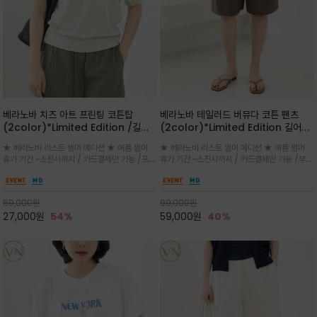
베라노바 치즈 아트 프린팅 코튼탑
베라노바 테일러드 버뮤다 코튼 팬츠
(2color)*Limited Edition /길어
(2color)*Limited Edition 길어진
진 여름의 끝자락까지 멋스럽게 연출하
여름의 끝자락까지 멋스럽게 연출하세요
★ 베라노바 라스트 썸머 에디션 ★ 여름 썸머
★ 베라노바 라스트 썸머 에디션 ★ 여름 썸머
세요 ^^
^^
휴가 기간 ~소진시까지 / 카드결제만 가능 /프론
휴가 기간 ~소진시까지 / 카드결제만 가능 /부드
트의 미니 레터링과 백라인의 감각적인 치즈 일
러운 프리미엄 코튼 블랜드 자연스러운 텍스처와
러스트 프린트가 더해져 과하지 않으면서도 세련
은은한 매트 컬러가 고급스러운 분위기
된 포인트를 완성
59,000
원
99,000
원
27,000
원
54%
59,000
원
40%