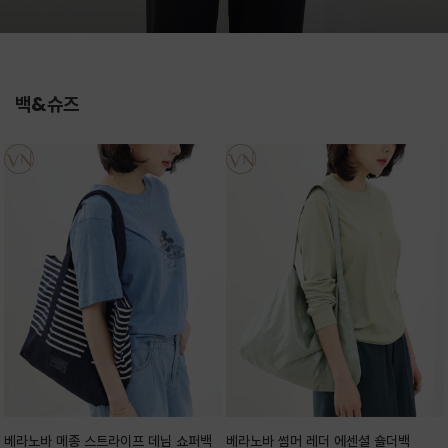
백&슈즈
베라노바 메종 스트라이프 데님 쇼퍼백
베라노바 썸머 레더 에센셜 숄더백