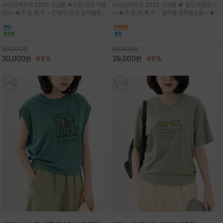
md강력추천 2026 신상품 ★소량 한정 득템
md강력추천 2026 신상품 ★ 할인 득템찬스
는 가벼운 코튼 터치의 반팔 티셔츠입니
의 미를 살려 말의 윤곽선만 스케치하여
찬스~★주.문.폭.주 - 전컬러 인기~순차발송중
~~★주.문.대.폭.주 - 컬러별 순차발송중~~★프
다
감성을 담은 아이템
~★휴양지의 무드를 살려, 색이 바랜 듯한 세피
랑스 감성의 포근하면서도 우아한 무드를 담은
아(Sepia)나 파스텔 톤의 해변 풍경으로 세련
말(Horse) 드로잉 티셔츠는 여유로운 실루엣과
된 뮤트톤 컬러 팔레트로 빈티지한 무드의 선샤
감각적인 아트워크로 고급스러운 여름 스타일링
인 프린트가 더해져 담백하면서도 감각
을 완성할 수 있습니다
59,000
원
56,000
원
30,000
원
49%
29,000
원
48%