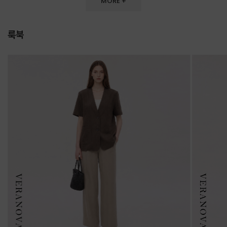
MORE +
룩북