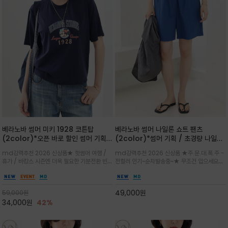
베라노바 썸머 미키 1928 코튼탑
베라노바 썸머 나일론 쇼트 팬츠
(2color)*오픈 바로 할인 썸머 기획
(2color)*썸머 기획 / 초경량 나일론
★ 한정수량 제작 ★ 오가닉 코튼으로
(Lightweight): 입은 듯 안 입은 듯
md강력추천 2026 신상품★ 핫썸머 여행 /
md강력추천 2026 신상품 ★주.문.대.폭.주 -
빈티지 프린트로 여름 하의와 모두 잘어
가벼운 아이템 / 여행 / 일상 / 운동 모
휴가 / 바캉스 시즌엔 더욱 필요한 기분전환 빈티
전컬러 인기~순차발송중~★ 무조건 입으세요~~
울리는 그래픽
두 가능한 아이템
지 무드가 돋보이는 에센셜★네이비와 차분한 카
폭염과 장마 꿉꿉함이 지속되는 한여름날 필수템
키 컬러 위에 빈티지한 크랙 효과의 레트로 감성
입니다^^가볍고 드라이한 터치감의 나일론 소
그래픽을 더해 캐주얼하면서도 세련된 분위기를
재로 완성한 자연스럽게 어우러져 출근룩, 여행
49,000
원
59,000
원
완성
룩, 모임룩, 데일리룩까지 다양하게
34,000
원
42%