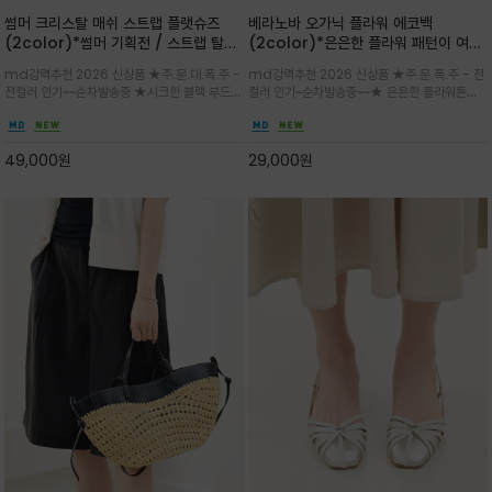
썸머 크리스탈 매쉬 스트랩 플랫슈즈
베라노바 오가닉 플라워 에코백
(2color)*썸머 기획전 / 스트랩 탈착
(2color)*은은한 플라워 패턴이 여름
하지않고 편하게 신으셔도 되는 타입~섬
룩에 산뜻한 포인트를 더해주는 코튼 에
md강력추천 2026 신상품 ★주.문.대.폭.주 -
md강력추천 2026 신상품 ★주.문.폭.주 - 전
세한 메쉬 짜임 위로 은은하게 반짝이는
코백
전컬러 인기~~순차발송중 ★시크한 블랙 부드러
컬러 인기~순차발송중~~★ 은은한 플라워톤이
크리스탈 디테일을 더한 플랫슈즈
운 그레이 컬러로 구성되어 룩에 세련되게 매치
룩에 방해되지않고 시원한 여름무드에 잔잔하고
하게 좋으며 가볍고 시원해 데일리 만능 아이템 /
고급스럽게 내추럴한 감성의 천연 오가닉 코튼소
와이드 팬츠와 함께 데일리룩·출근룩 포인트
재/내부 포켓과 VERANOVA 자수 디테일이 더
49,000
원
29,000
원
해져 완성