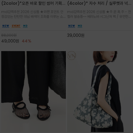
(2color)*오픈 바로 할인 썸머 기획
(4color)* 자수 처리 / 실루엣과 넉넉
★데님, 팬츠, 원피스는 물론 출근룩, 주
한 수납력을 자랑하는 베라노바의 에센
md강력추천 2026 신상품 ★와펜 포인트 안
md강력추천 2026 신상품 ★주.문.폭.주 - 전
말 모임룩, 여행룩까지 ~
셜 숄더백
정감있는 탄탄한 데님 배색이 조화를 이루는 쇼
컬러 발송중~~ 베라노바 시그닌쳐 백 / 유연한
퍼백/넉넉한 수납공간으로 데일리부터 여행까지
텍스처가 몸에 자연스럽게 감기며, 넓은 스트랩
클래식한 네이비·아이보리 스트라이프와 산뜻한
설계로 어깨의 피로도를 낮춰 편안한 착용/가볍
스카이블루 컬러가 너무 이쁜 쇼퍼백
게 들수록 더욱 멋스러운 크링클 텍스처의 데일
39,000
원
88,000
원
리 숄더백
49,000
원
44%