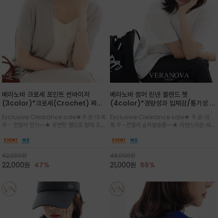
베라노바 크로셰 포인트 썬바이저
베라노바 썸머 린넨 블랜드 햇
(3color)*크로셰(Crochet) 짜임
(4color)*경량성과 입체감/통기성 좋
포인트가 있는 썬바이저/내추럴하고 페
은 짜임과 가벼운 착용감으로 여름 내내
Exclusive Clearance sale★주.문.대.폭.
Exclusive Clearance sale★ 주.문.대.
미닌한 무드를 연출/벨크로 타입이라 휴
쾌적하게 착용/ 뒷트임 있어서 헤어스타
주 - 전컬러 인기~~★ 유연한 챙으로 형태 조절
폭.주 -전컬러 순차발송중~~★ 자연스러운 쉐입
대도 간편
일링에도 편하게 쓰실수 있습니다
이 자유로운 크로셰 바이저/ 딱딱하지 않아 돌돌
과 은은한 로고 디테일이 더해져 데일리룩에 세
말아 휴대하기 좋고, 챙의 모양을 살짝 바꿀 수 있
련된 포인트/베이직한 컬러 구성으로 어떤 스타
는 스타일/데일리부터 휴양지까지 스타일과 실
일에도 손쉽게 매치되며, 휴양지부터 일상까지 활
42,000
원
48,000
원
용성을 모두 갖춘 아이템
용도 높은 아이템
22,000
원
47%
21,000
원
56%