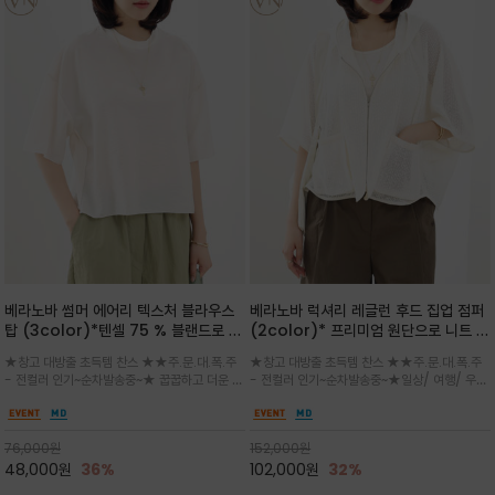
베라노바 썸머 에어리 텍스처 블라우스
베라노바 럭셔리 레글런 후드 집업 점퍼
탑 (3color)*텐셀 75 % 블랜드로 가
(2color)* 프리미엄 원단으로 니트 짜
볍고 시원하게 / 담백한 아이보리와 클
임 기법 / 입지 않은 듯 가벼운 아세테이
★창고 대방출 초득템 찬스 ★★주.문.대.폭.주
★창고 대방출 초득템 찬스 ★★주.문.대.폭.주
래식한 블랙 컬러가 세련된 분위기를 더
트 블렌드 소재로, 한여름에도 쾌적하고
- 전컬러 인기~순차발송중~★ 꿉꿉하고 더운 여
- 전컬러 인기~순차발송중~★일상/ 여행/ 우아
하며, 여유로운 세미 루즈핏과 자연스럽
시원한 착용감을 선사
름에 시원하게 피부에 들러붙지 않는 텐셀 원단
하게 시원하게 /성글고 섬세한 통기성 조직으로,
게 떨어지는 실루엣이 편안하면서도 단
과 시원한 나일론 혼방/ 넥라인과 사이드배색은
시원한 바닷바람처럼 쾌적함을 느끼는아이템/몸
정한 인상을 연출
코튼으로 편하게~깔끔한 라운드 넥과 드롭 숄더
을 따라 유연하게 흐르는 드레이프(주름) 실루엣
76,000
원
152,000
원
디자인
이 고급스러운 무드/ 릴렉스
48,000
원
36%
102,000
원
32%