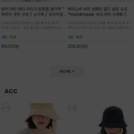
썸머 라탄 래더 라이크 탑핸들 숄더백 *
베라노바 써머 샴페인 골드 슬링 슈즈
파우치 셋트 구성 / 소가죽 / 프리미엄
*Handmade 국내 제작 수제화 /은
라탄 / 내추럴한 라탄 짜임과 블랙 레더
은한 펄감의 레더 텍스처가 발끝을 고급
md강력추천 2026 신상품 ★주.문.폭.주 -
md강력추천 2026 신상품 ★주.문.대.폭.주 -
라이크 배색이 조화롭게 어우러진 탑핸
스럽게 밝혀주는 슬링백 플랫슈
주.문.대.폭.주 - 6차 출고중~/ 촘촘하면서도 입
제작기간 2주 이상 소요~~토 쉐입이 발끝까지 세
들 숄더백
체감 있는 라탄 조직이 여름 무드를 고급스럽게
련된 무드와 발등에 스트랩과 로고 메탈 장식/깔
만들며 부드러운 곡선의 바스켓 실루엣에 넉넉한
끔한 디자인과 베이직한 컬러감으로 높은 활용도
수납감이 느껴지고 탑핸들과 숄더 스트랩으로 다
를 전해주는 디자인 / 데일리 룩부터 포멀한 스타
89,000
원
208,000
원
양한 연출이
일까지 두루 잘 어울리는 활2
MORE +
ACC