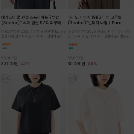
베라노바 쿨 텐셀 스트라이프 7부탑
베라노바 썸머 1986 나염 코튼탑
(3color)* 써머 텐셀 97% 피부에 닿
(3color)*빈티지 나염 / Pure
는 순간 느껴지는 쿨링 터치의 여름 텐셀
Organic Cotton 100% 가볍게 입
md강력추천 2026 신상품 ★간절기에도 굿굿
md강력추천 2026 신상품 ★대박 할인 득템
소재
어도 룩에 감도가 살아나는 베라노바 스
한정 득템 찬스★주.문.대.폭.주 - 전컬러 순차발
찬스~~★ 주.문.대.폭.주 - 전컬러 순차발송중
튜디오 티셔츠
송중~3차 리오더~~★스트라이프 패턴에 여유
~~★살에 닿는 시원한 촉감 강연 코튼 소재로 여
있는 드롭숄더와 7부 소매가 더해져 팔 라인을
유 있는 핏과 경쾌한 기장감이 자연스럽게 체형
자연스럽게 커버해주는 아이템/얇고 가벼운 터
을 커버/빈티지한 레터링 프린트가 은근한 포인
치감으로 편안
트가 되어 데님이나 린넨 팬츠와 감
56,000
원
59,000
원
32,000
원
42%
30,000
원
49%