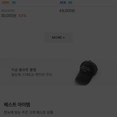
핏 강연티셔츠
한 착용감을 선사하며, 자연스럽게 떨어지는 실루
한 터치감~★여름에 오히려 이런티을 입으셔야
엣이 편안하며 ★도회적인 무드로 루즈하게 단독
자외선 / 냉방차단은 물론 꾸안꾸 세련미~캐쥬얼
49,000
원
65,000
원
으로도 포인트가 되며, 데일리 활
을 즐기실수 있습니다^^
30,000
원
53%
MORE +
베스트 아이템
한눈에 보는 주간 고객 베스트 상품