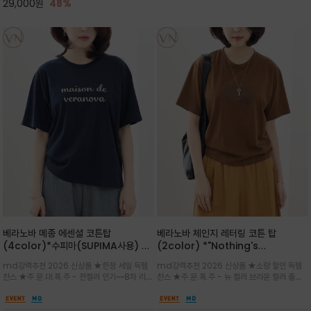
29,000
원
48%
베라노바 메종 에센셜 코튼탑
베라노바 체인지 레터링 코튼 탑
(4color)*수피마(SUPIMA사용) 레
(2color) *"Nothing's
귤러한 사이즈로 편안한 착용감을 전하
change"아무것도 하지않으면 아무일
md강력추천 2026 신상품 ★한정 세일 득템
md강력추천 2026 신상품 ★소량 할인 득템
는 레터링 티셔츠
도 일어나지않는것/감각적인 레터링 프
찬스 ★주.문.대.폭.주 - 전컬러 인기~~8차 리오
찬스 ★주.문.폭.주 - 뉴 컬러 브라운 컬러 출시~
린팅이 돋보이는 베라노바 티셔츠
더 ~화이트 입고 ★ 데일리 아이템 /고유의 그래
전컬러 인기~~~2차 리오더 ★블랙 레터링으로
픽이나 컬러 조합을 통해 'Essential'한 무드를
무드를 만들고 기본 베이스의 컬러감이라 출근시
트렌디하게 해석/범용성이 좋아 여름내내 입기
팬츠나 데님등에 모두 잘 어울리는 디자인 /부드