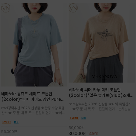
베라노바 써머 카누 미키 코튼탑
베라노바 봉쥬르 세리프 코튼탑
(2color)*얇은 슬라브(Slub)소재
(2color)*썸머 바이오 강연 Pure
부드럽고 폭염에도 시원하게 착용 가능
md강력추천 2026 신상품 ★대박 득템찬스
Cotton / 세리프 폰트를 선택하고 감
하며, 몸에 잘 달라붙지 않아 쾌적
md강력추천 2026 신상품 ★한정 수량 득템
~~★주.문.대.폭.주 - 전컬러 인기~~순차발송중
성적인 프랑스어 수식어를 조합
찬스 ★ 주.문.대.폭.주 - 전컬러 인기~~★여름
~★썸머 무드의 프린트가 매력적이며 여유 있는
의 시원한 감성/자연스러운 필기체 파리지앵의
드롭숄더 핏과 부드러운 라운드넥이 편안하며, 앞
여유로운 감성/피부에 닿는 순간 기분 좋은 청량
면 캐릭터 프린트가 캐주얼한 포인트를 더해줍니
한 원단을 사용해 데일리 코디 만능 아이템
59,000
원
다.
56,000
원
30,000
원
49%