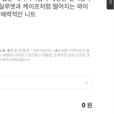
실루엣과 케이프처럼 떨어지는 와이
 매력적인 니트
 sale★ ★주.문.대.폭.주 - 3차 리오더~~★우아한 드레이프가 돋
 세련된 디자인 / 모던하고 차분한, 도회적인 감성 스커트 셋
을 배가시켜보세요^^
0
원