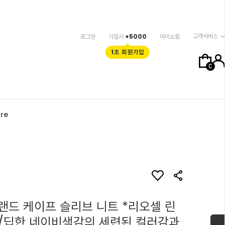
고객서비스
로그인
가입시
+5000
마이쇼핑
1초 회원가입
0
re
랜드 케이프 슬리브 니트 *리오셀 린
/딥한 네이비색감의 세련된 컬러감과