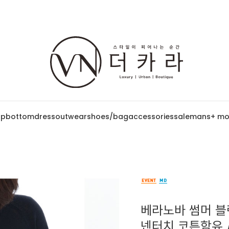
op
bottom
dress
outwear
shoes/bag
accessories
sale
mans
+ mo
베라노바 썸머 블
넨터치 코튼함유 