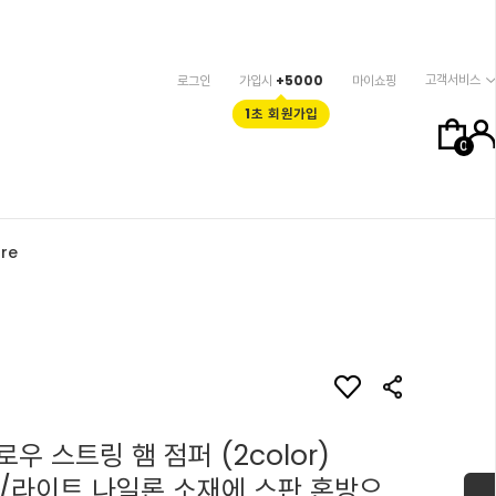
고객서비스
로그인
가입시
+5000
마이쇼핑
1초 회원가입
0
re
우 스트링 햄 점퍼 (2color)
er/라이트 나일론 소재에 스판 혼방으