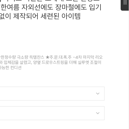
 한여름 자외선에도 장마철에도 입기
없이 제작되어 세련된 아이템
한정수량 극소량 득템찬스 ★주.문.대.폭.주 -4차 마지막 리오
와 입체감을 살렸고, 양옆 드로우스트링을 더해 실루엣 조절이
가능한 컨디션