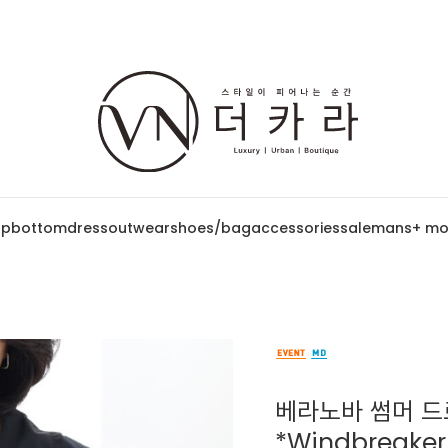
op
bottom
dress
outwear
shoes/bag
accessories
sale
mans
+ mo
베라노바 썸머 드로
*Windbreak