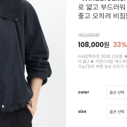
로 얇고 부드러워
좋고 오히려 비침
162,000원
108,000원
33%
md강력추천 2026 신상품 ★
더 출고★ 자연스러운 텍스처
가능/장마 여행 일상 모두가 
color
size