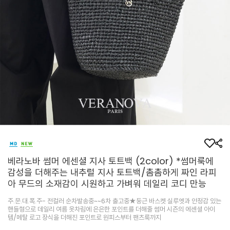
베라노바 썸머 에센셜 지사 토트백 (2color) *썸머룩에
감성을 더해주는 내추럴 지사 토트백/촘촘하게 짜인 라피
아 무드의 소재감이 시원하고 가벼워 데일리 코디 만능
주.문.대.폭.주- 전컬러 순차발송중~~6차 출고중★둥근 바스켓 실루엣과 안정감 있는
핸들형으로 데일리 여름 옷차림에 은은한 포인트를 더해줄 썸머 시즌의 에센셜 아이
템/메탈 로고 장식을 더해진 포인트로 원피스부터 팬츠룩까지