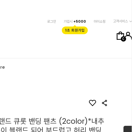
고객서비스
로그인
가입시
+5000
마이쇼핑
1초 회원가입
0
re
드 큐롯 밴딩 팬츠 (2color)*내추
튼이 블랜드 되어 부드럽고 허리 밴딩