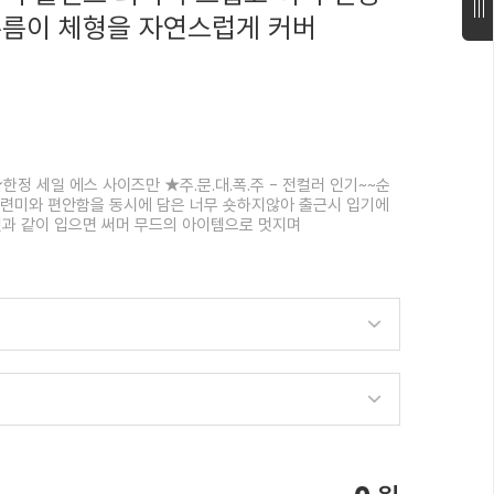
주름이 체형을 자연스럽게 커버
한정 세일 에스 사이즈만 ★주.문.대.폭.주 - 전컬러 인기~~순
세련미와 편안함을 동시에 담은 너무 숏하지않아 출근시 입기에
켓과 같이 입으면 써머 무드의 아이템으로 멋지며