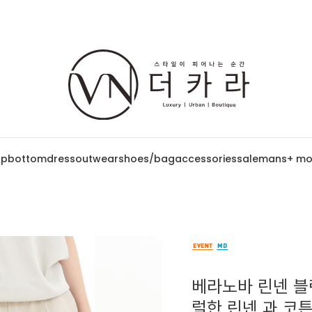
op
bottom
dress
outwear
shoes/bag
accessories
sale
mans
+ mo
베라노바 린넨 블랜
럴한 린넨 과 코