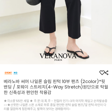
베라노바 써머 나일론 슬림 핀턱 10부 팬츠 (2color)*뒷
밴딩 / 포웨이 스트레치(4-Way Stretch)원단으로 탁월
한 신축성과 편안한 착용감
★극소량 55만 세일 ★ 주.문.대.폭.주 - 전컬러 인기~3차 마지막 재입고 순차발송중
~~★산뜻한 나일론 스판 소재로 하루 종일 편안한 핀턱 슬림 팬츠/앞 핀턱 라인이 다
리를 깔끔하게 정돈해주고, 발목이 보이는 경쾌함까지~