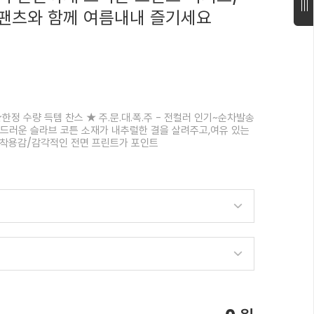
팬츠와 함께 여름내내 즐기세요
한정 수량 득템 찬스 ★ 주.문.대.폭.주 - 전컬러 인기~순차발송
부드러운 슬라브 코튼 소재가 내추럴한 결을 살려주고,여유 있는
 착용감/감각적인 전면 프린트가 포인트