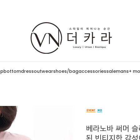
op
bottom
dress
outwear
shoes/bag
accessories
sale
mans
+ mo
베라노바 써머 슬라
된 빈티지한 감성