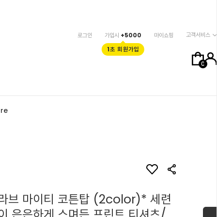
고객서비스
로그인
가입시
+5000
마이쇼핑
1초 회원가입
0
re
브 마이티 코튼탑 (2color)* 세련
이 은은하게 스며든 프린트 티셔츠/