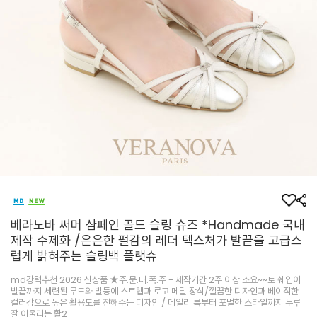
베라노바 써머 샴페인 골드 슬링 슈즈 *Handmade 국내
제작 수제화 /은은한 펄감의 레더 텍스처가 발끝을 고급스
럽게 밝혀주는 슬링백 플랫슈
md강력추천 2026 신상품 ★주.문.대.폭.주 - 제작기간 2주 이상 소요~~토 쉐입이
발끝까지 세련된 무드와 발등에 스트랩과 로고 메탈 장식/깔끔한 디자인과 베이직한
컬러감으로 높은 활용도를 전해주는 디자인 / 데일리 룩부터 포멀한 스타일까지 두루
잘 어울리는 활2