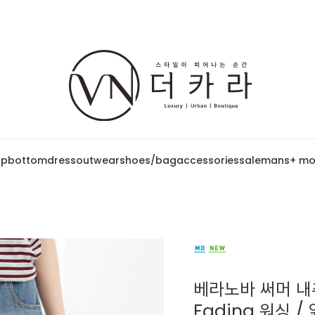
op
bottom
dress
outwear
shoes/bag
accessories
sale
mans
+ mo
베라노바 써머 내추
Fading 워싱 