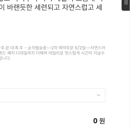
이 바랜듯한 세련되고 자연스럽고 세
주.문.대.폭.주 - 순차발송중~~2차 예약주문 6/2일~~자연스러
랜드 패치 디테일까지 더해져 데일리로 멋스럽게 시간이 지날수
합니다.
0
원