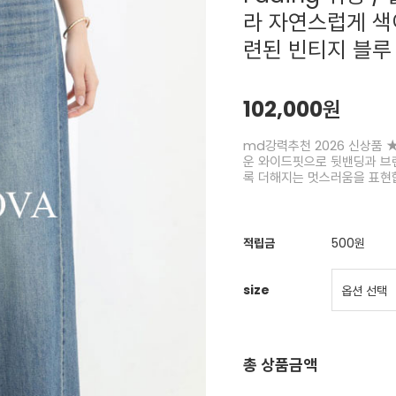
라 자연스럽게 색
련된 빈티지 블루
102,000원
md강력추천 2026 신상품 ★
운 와이드핏으로 뒷밴딩과 브
록 더해지는 멋스러움을 표현
적립금
500원
size
총 상품금액