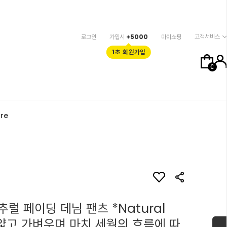
고객서비스
로그인
가입시
+5000
마이쇼핑
1초 회원가입
0
re
럴 페이딩 데님 팬츠 *Natural
/ 얇고 가벼우며 마치 세월의 흐름에 따