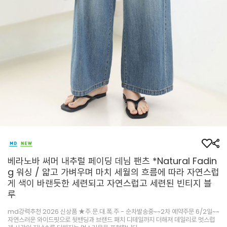
베라노바 써머 내추럴 페이딩 데님 팬츠 *Natural Fadin
g 워싱 / 얇고 가벼우며 마치 세월의 흐름에 따라 자연스럽
게 색이 바랜듯한 세련되고 자연스럽고 세련된 빈티지 블
루
md강력추천 2026 신상품 ★주.문.대.폭.주 - 순차발송중~~2차 예약주문 6/2일~~
자연스러운 와이드핏으로 뒷밴딩과 브랜드 패치 디테일까지 더해져 데일리로 멋스럽