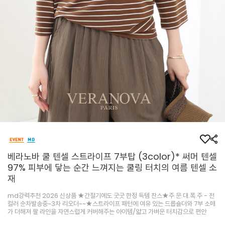
베라노바 쿨 텐셀 스트라이프 7부탑 (3color)* 써머 텐셀
97% 피부에 닿는 순간 느껴지는 쿨링 터치의 여름 텐셀 소
재
md강력추천 2026 신상품 ★간절기에도 굿굿 한정 득템 찬스★주.문.대.폭.주 - 전
컬러 순차발송중~3차 리오더~~★스트라이프 패턴에 여유 있는 드롭숄더와 7부 소매
가 더해져 팔 라인을 자연스럽게 커버해주는 아이템/얇고 가벼운 터치감으로 편안