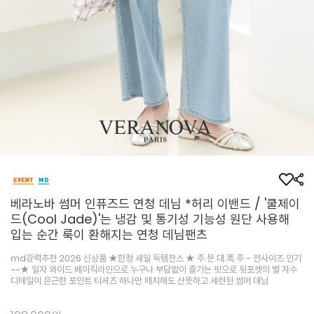
베라노바 썸머 인퓨즈드 연청 데님 *허리 이밴드 / '쿨제이
드(Cool Jade)'는 냉감 및 통기성 기능성 원단 사용해
입는 순간 룩이 환해지는 연청 데님팬츠
md강력추천 2026 신상품 ★한정 세일 득템찬스 ★ 주.문.대.폭.주 - 전사이즈 인기
~~★ 일자 와이드 베이직라인으로 누구나 부담없이 즐기는 핏으로 뒷포켓의 별 자수
디테일이 은근한 포인트 티셔츠 하나만 매치해도 산뜻하고 세련된 썸머 데님