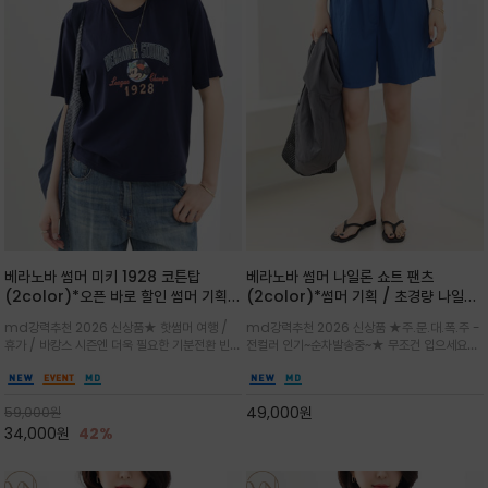
베라노바 썸머 미키 1928 코튼탑
베라노바 썸머 나일론 쇼트 팬츠
(2color)*오픈 바로 할인 썸머 기획
(2color)*썸머 기획 / 초경량 나일론
★ 한정수량 제작 ★ 오가닉 코튼으로
(Lightweight): 입은 듯 안 입은 듯
md강력추천 2026 신상품★ 핫썸머 여행 /
md강력추천 2026 신상품 ★주.문.대.폭.주 -
빈티지 프린트로 여름 하의와 모두 잘어
가벼운 아이템 / 여행 / 일상 / 운동 모
휴가 / 바캉스 시즌엔 더욱 필요한 기분전환 빈티
전컬러 인기~순차발송중~★ 무조건 입으세요~~
울리는 그래픽
두 가능한 아이템
지 무드가 돋보이는 에센셜★네이비와 차분한 카
폭염과 장마 꿉꿉함이 지속되는 한여름날 필수템
키 컬러 위에 빈티지한 크랙 효과의 레트로 감성
입니다^^가볍고 드라이한 터치감의 나일론 소
그래픽을 더해 캐주얼하면서도 세련된 분위기를
재로 완성한 자연스럽게 어우러져 출근룩, 여행
49,000
원
59,000
원
완성
룩, 모임룩, 데일리룩까지 다양하게
34,000
원
42%