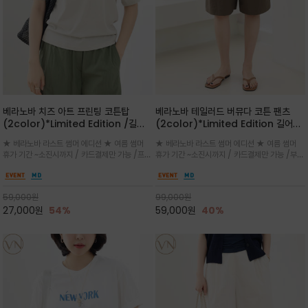
베라노바 치즈 아트 프린팅 코튼탑
베라노바 테일러드 버뮤다 코튼 팬츠
(2color)*Limited Edition /길어
(2color)*Limited Edition 길어진
진 여름의 끝자락까지 멋스럽게 연출하
여름의 끝자락까지 멋스럽게 연출하세요
★ 베라노바 라스트 썸머 에디션 ★ 여름 썸머
★ 베라노바 라스트 썸머 에디션 ★ 여름 썸머
세요 ^^
^^
휴가 기간 ~소진시까지 / 카드결제만 가능 /프론
휴가 기간 ~소진시까지 / 카드결제만 가능 /부드
트의 미니 레터링과 백라인의 감각적인 치즈 일
러운 프리미엄 코튼 블랜드 자연스러운 텍스처와
러스트 프린트가 더해져 과하지 않으면서도 세련
은은한 매트 컬러가 고급스러운 분위기
된 포인트를 완성
59,000
원
99,000
원
27,000
원
54%
59,000
원
40%