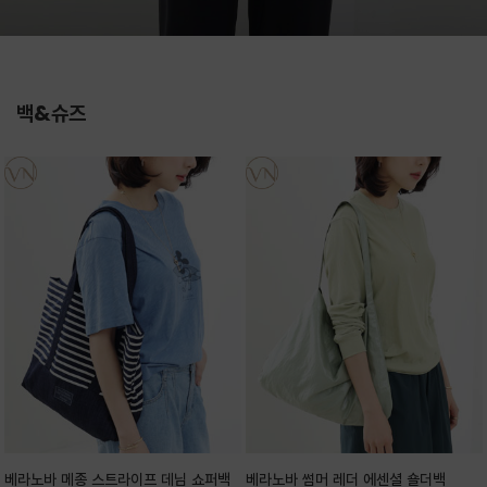
백&슈즈
베라노바 메종 스트라이프 데님 쇼퍼백
베라노바 썸머 레더 에센셜 숄더백