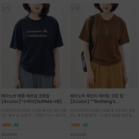
베라노바 메종 에센셜 코튼탑
베라노바 체인지 레터링 코튼 탑
(4color)*수피마(SUPIMA사용) 레
(2color) *"Nothing's
귤러한 사이즈로 편안한 착용감을 전하
change"아무것도 하지않으면 아무일
md강력추천 2026 신상품 ★한정 세일 득템
md강력추천 2026 신상품 ★소량 할인 득템
는 레터링 티셔츠
도 일어나지않는것/감각적인 레터링 프
찬스 ★주.문.대.폭.주 - 전컬러 인기~~8차 리오
찬스 ★주.문.폭.주 - 뉴 컬러 브라운 컬러 출시~
린팅이 돋보이는 베라노바 티셔츠
더 ~화이트 입고 ★ 데일리 아이템 /고유의 그래
전컬러 인기~~~2차 리오더 ★블랙 레터링으로
픽이나 컬러 조합을 통해 'Essential'한 무드를
무드를 만들고 기본 베이스의 컬러감이라 출근시
트렌디하게 해석/범용성이 좋아 여름내내 입기
팬츠나 데님등에 모두 잘 어울리는 디자인 /부드
49,000
원
49,000
원
좋은 컬러웨이와 디자인입니다^^
럽고 유연한 코튼 소재로 편안