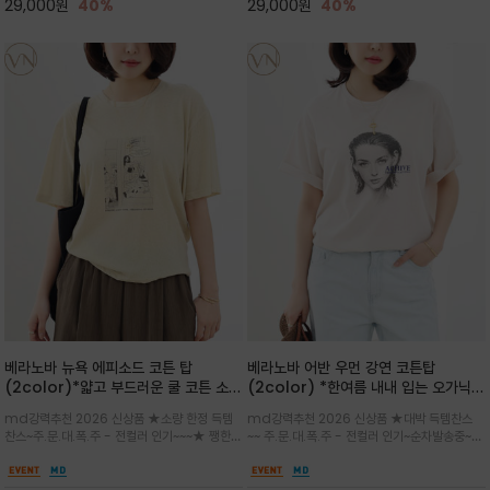
29,000
원
40%
29,000
원
40%
베라노바 뉴욕 에피소드 코튼 탑
베라노바 어반 우먼 강연 코튼탑
(2color)*얇고 부드러운 쿨 코튼 소재
(2color) *한여름 내내 입는 오가닉
/ 릴렉스드 핏 (Relaxed Fit) 편안하
강연 코튼 / Partial Printing/라인
md강력추천 2026 신상품 ★소량 한정 득템
md강력추천 2026 신상품 ★대박 득템찬스
고 자연스러운 멋이 있는 핏으로 여름내
워크 (Line Work) & 스케치/감각적
찬스~주.문.대.폭.주 - 전컬러 인기~~~★ 쨍한듯
~~ 주.문.대.폭.주 - 전컬러 인기~순차발송중~★
내 편하고 감각적으로 입으세요
인 아트워크 프린트가 시선을 끄는 루즈
세련된 컬러감에 빈티지한 무드의 아트 프린팅과
시원한 터치감의 오가닉 강연 코튼 소재로 편안
핏 강연티셔츠
내추럴한 컬러감이 매력적인 티셔츠/여유로운
한 착용감을 선사하며, 자연스럽게 떨어지는 실루
실루엣과 부드러운 터치감으로 편안하게 착용
엣이 편안하며 ★도회적인 무드로 루즈하게 단독