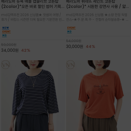
베라노바 뉴욕 애플 캡슬리브 코튼탑
베라노바 뤼네뜨 세인트 코튼탑
(2color)*오픈 바로 할인 썸머 기획
(2color)* 시원한 강연사 사용 / 얇고
★ 한정수량 제작 ★ 강연 코튼으로 빈
가벼우면서도 실의 꼬임 덕분에 원단이
md강력추천 2026 신상품★ 핫썸머 여행 /
md강력추천 2026 신상품 ★소량 한정 득템
티지 프린트로 여름 하의와 모두 잘어울
피부에 잘 달라붙지 않아 통기성이 탁월
휴가 / 바캉스 시즌엔 더욱 필요한 기분전환 빈티
찬스~★주.문.폭.주 - 전컬러 순차발송중~★ 감
리는 그래픽
지 무드★ 부드럽고 유연한 강연 코튼 소재로 피
각적인 선글라스 프린트/안정감 있는 라운드 넥
부에 산뜻하게 닿는 프리미엄 /답답함 없는 라운
라인과 여유 있는 스탠다드 핏으로 부담 없이 착
드 넥라인과 자연스럽게 어깨를 감싸는 캡슬리브
용/과하지 않은 프린트 디테일이 룩에 세련된 위
디자인이 팔 라인을 더욱 날씬
트를 더해 데일리 룩에 포인트
54,000
원
59,000
원
30,000
원
44%
34,000
원
42%