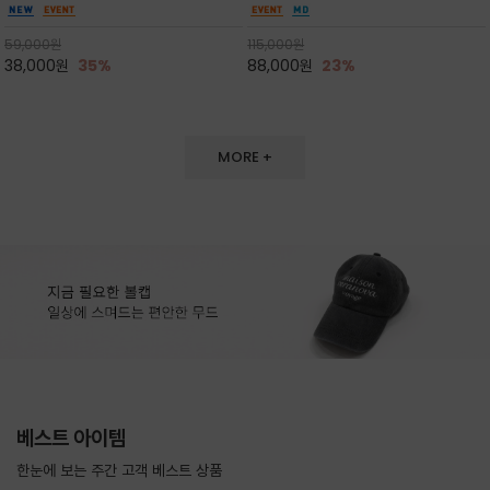
는 여유핏이 체형을 자연스럽게 여리하게 보이게
도 손색이 없고,리조트룩까지 만능/답답하지 않
하며 자외선 차단/여행/ 장마등 간절기까지 롱템
은 네크라인과 여유 있는 롱 기장으로 체형을 커
59,000
원
115,000
원
으로 입어주세요
버하면서도 여리여리한 무
38,000
원
35%
88,000
원
23%
MORE +
베스트 아이템
한눈에 보는 주간 고객 베스트 상품