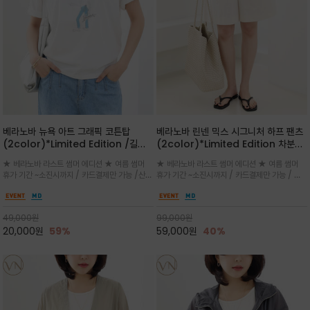
베라노바 뉴욕 아트 그래픽 코튼탑
베라노바 린넨 믹스 시그니처 하프 팬츠
(2color)*Limited Edition /길어
(2color)*Limited Edition 차분한
진 여름의 끝자락까지 멋스럽게 연출하
길이감 허벅지 라인에서 부담없이 길어
★ 베라노바 라스트 썸머 에디션 ★ 여름 썸머
★ 베라노바 라스트 썸머 에디션 ★ 여름 썸머
세요 ^^
진 여름의 끝자락까지 멋스럽게 연출하
휴가 기간 ~소진시까지 / 카드결제만 가능 /산뜻
휴가 기간 ~소진시까지 / 카드결제만 가능 / 앞
세요 ^^
한 컬러를 바탕으로 블루 컬러의 NEW YORK
쪽 원턱 디테일과 여유 있는 실루엣이 자연스럽
레터링과 감각적인 일러스트 프린트가 어우러져
게 체형을 커버해 우아한 비율을 완성
세련된 포인트
49,000
원
99,000
원
20,000
원
59%
59,000
원
40%