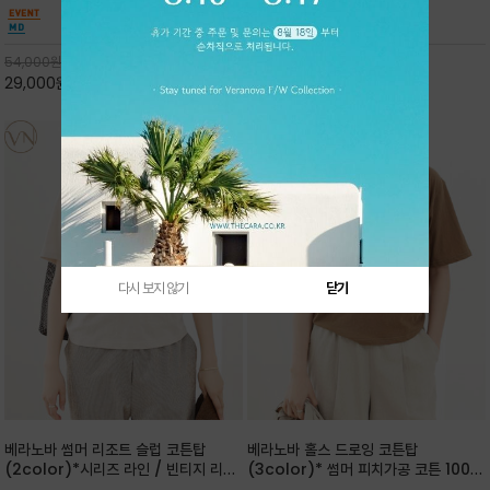
핏 강연티셔츠
안함을 동시에 느낄수 있으며 차분하고 필요한
한 착용감을 선사하며, 자연스럽게 떨어지는 실루
컬러웨이로 단독 또는 린넨 자켓/ 여름점퍼 안에
엣이 편안하며 ★도회적인 무드로 루즈하게 단독
코디하기 만능템 입니다^^
으로도 포인트가 되며, 데일리 활
54,000
원
65,000
원
29,000
원
46%
30,000
원
53%
다시 보지 않기
닫기
베라노바 썸머 리조트 슬럽 코튼탑
베라노바 홀스 드로잉 코튼탑
(2color)*시리즈 라인 / 빈티지 리조
(3color)* 썸머 피치가공 코튼 100프
트 무드의 은은한 슬럽 조직감이 느껴지
로 / 에스파스(Espace) 드로잉 여백