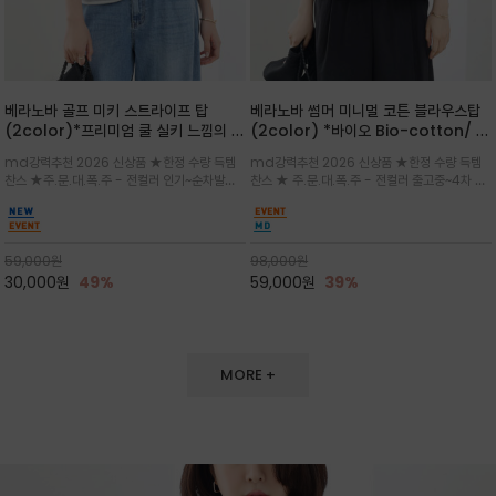
베라노바 골프 미키 스트라이프 탑
베라노바 썸머 미니멀 코튼 블라우스탑
(2color)*프리미엄 쿨 실키 느낌의 폴
(2color) *바이오 Bio-cotton/ 시
리소재와 스판으로 한 경쾌하게 여름내
원한 터치 / 나일론 블랜드 / 티셔츠처
md강력추천 2026 신상품 ★한정 수량 득템
md강력추천 2026 신상품 ★한정 수량 득템
내 ★골프 미키티 포함 구매및 20만원
럼 편안하지만 블라우스처럼 단정한 무
찬스 ★주.문.대.폭.주 - 전컬러 인기~순차발송
찬스 ★ 주.문.대.폭.주 - 전컬러 출고중~4차 리
넘는 구매고객님께는 타이틀리스트 베라
드가 느껴지는 코튼 블라우스 탑
중~★ 화이트 바탕에 그레이·스카이블루 스트라
오더 ★ 넥라인과 뒷 지퍼로 완성도가 높으며 가
노바 골프공 2피스 3구 증정(소진시 마
이프가 산뜻한 컬러감을 연출/안정감 있는 라운
볍게 퍼지는 박시한 실루엣과 크롭 기장이 하체
감)★
드 넥라인과 여유있는 스탠다드 핏으로 여름내내
를 길어 보이게 해주며 와이드 팬츠와 셋업
이쁘게 입으세요 ^^
59,000
원
98,000
원
30,000
원
49%
59,000
원
39%
MORE +