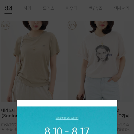
상의
하의
드레스
아우터
백/슈즈
액세서리
베라노바 심플 VN13 코튼탑
베라노바 어반 우먼 강연 코튼탑
(3color)*썸머 바이오 강연/ 스판 너
(2color) *한여름 내내 입는 오가닉
무 좋고 옷감 시원한 프리미엄 소재 / 군
강연 코튼 / Partial Printing/라인
md강력추천 2026 신상품 ★한정 대박 세일
md강력추천 2026 신상품 ★대박 득템찬스
더더기 없이 깔끔한 무드가 매력적인
워크 (Line Work) & 스케치/감각적
★ 주.문.대.폭.주 - 전컬러 인기~순차발송중
~~ 주.문.대.폭.주 - 전컬러 인기~순차발송중~★
VN13 코튼 티셔츠
인 아트워크 프린트가 시선을 끄는 루즈
~~3차 리오더 ★ 기분좋게 적당히 슬림하게~ 편
시원한 터치감의 오가닉 강연 코튼 소재로 편안