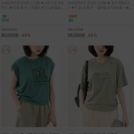
md강력추천 2026 신상품 ★소량 한정 득템
md강력추천 2026 신상품 ★ 할인 득템찬스
는 가벼운 코튼 터치의 반팔 티셔츠입니
의 미를 살려 말의 윤곽선만 스케치하여
찬스~★주.문.폭.주 - 전컬러 인기~순차발송중
~~★주.문.대.폭.주 - 컬러별 순차발송중~~★프
다
감성을 담은 아이템
~★휴양지의 무드를 살려, 색이 바랜 듯한 세피
랑스 감성의 포근하면서도 우아한 무드를 담은
아(Sepia)나 파스텔 톤의 해변 풍경으로 세련
말(Horse) 드로잉 티셔츠는 여유로운 실루엣과
된 뮤트톤 컬러 팔레트로 빈티지한 무드의 선샤
감각적인 아트워크로 고급스러운 여름 스타일링
인 프린트가 더해져 담백하면서도 감각
을 완성할 수 있습니다
59,000
원
56,000
원
30,000
원
49%
29,000
원
48%