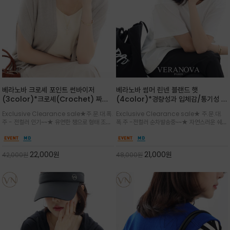
베라노바 크로셰 포인트 썬바이저
베라노바 썸머 린넨 블랜드 햇
(3color)*크로셰(Crochet) 짜임
(4color)*경량성과 입체감/통기성 좋
포인트가 있는 썬바이저/내추럴하고 페
은 짜임과 가벼운 착용감으로 여름 내내
Exclusive Clearance sale★주.문.대.폭.
Exclusive Clearance sale★ 주.문.대.
미닌한 무드를 연출/벨크로 타입이라 휴
쾌적하게 착용/ 뒷트임 있어서 헤어스타
주 - 전컬러 인기~~★ 유연한 챙으로 형태 조절
폭.주 -전컬러 순차발송중~~★ 자연스러운 쉐입
대도 간편
일링에도 편하게 쓰실수 있습니다
이 자유로운 크로셰 바이저/ 딱딱하지 않아 돌돌
과 은은한 로고 디테일이 더해져 데일리룩에 세
말아 휴대하기 좋고, 챙의 모양을 살짝 바꿀 수 있
련된 포인트/베이직한 컬러 구성으로 어떤 스타
는 스타일/데일리부터 휴양지까지 스타일과 실
일에도 손쉽게 매치되며, 휴양지부터 일상까지 활
22,000
원
21,000
원
42,000
원
48,000
원
용성을 모두 갖춘 아이템
용도 높은 아이템