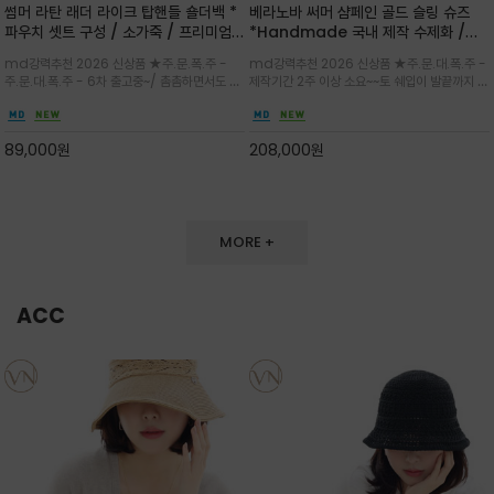
썸머 라탄 래더 라이크 탑핸들 숄더백 *
베라노바 써머 샴페인 골드 슬링 슈즈
파우치 셋트 구성 / 소가죽 / 프리미엄
*Handmade 국내 제작 수제화 /은
라탄 / 내추럴한 라탄 짜임과 블랙 레더
은한 펄감의 레더 텍스처가 발끝을 고급
md강력추천 2026 신상품 ★주.문.폭.주 -
md강력추천 2026 신상품 ★주.문.대.폭.주 -
라이크 배색이 조화롭게 어우러진 탑핸
스럽게 밝혀주는 슬링백 플랫슈
주.문.대.폭.주 - 6차 출고중~/ 촘촘하면서도 입
제작기간 2주 이상 소요~~토 쉐입이 발끝까지 세
들 숄더백
체감 있는 라탄 조직이 여름 무드를 고급스럽게
련된 무드와 발등에 스트랩과 로고 메탈 장식/깔
만들며 부드러운 곡선의 바스켓 실루엣에 넉넉한
끔한 디자인과 베이직한 컬러감으로 높은 활용도
수납감이 느껴지고 탑핸들과 숄더 스트랩으로 다
를 전해주는 디자인 / 데일리 룩부터 포멀한 스타
89,000
원
208,000
원
양한 연출이
일까지 두루 잘 어울리는 활2
MORE +
ACC