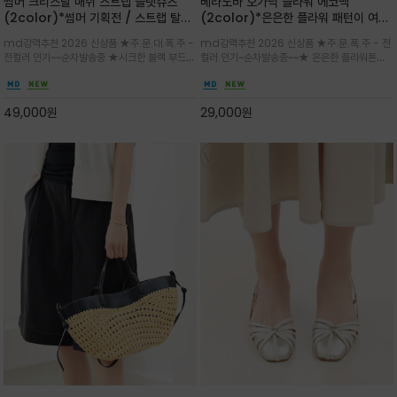
썸머 크리스탈 매쉬 스트랩 플랫슈즈
베라노바 오가닉 플라워 에코백
(2color)*썸머 기획전 / 스트랩 탈착
(2color)*은은한 플라워 패턴이 여름
하지않고 편하게 신으셔도 되는 타입~섬
룩에 산뜻한 포인트를 더해주는 코튼 에
md강력추천 2026 신상품 ★주.문.대.폭.주 -
md강력추천 2026 신상품 ★주.문.폭.주 - 전
세한 메쉬 짜임 위로 은은하게 반짝이는
코백
전컬러 인기~~순차발송중 ★시크한 블랙 부드러
컬러 인기~순차발송중~~★ 은은한 플라워톤이
크리스탈 디테일을 더한 플랫슈즈
운 그레이 컬러로 구성되어 룩에 세련되게 매치
룩에 방해되지않고 시원한 여름무드에 잔잔하고
하게 좋으며 가볍고 시원해 데일리 만능 아이템 /
고급스럽게 내추럴한 감성의 천연 오가닉 코튼소
와이드 팬츠와 함께 데일리룩·출근룩 포인트
재/내부 포켓과 VERANOVA 자수 디테일이 더
49,000
원
29,000
원
해져 완성