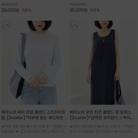
59,000
원
65,000
원
으로도 포인트가 되며, 데일리 활
29,000
원
50%
30,000
원
53%
베라노바 써머 린넨 블랜드 스트라이프
베라노바 모던 린넨 블랜드 롱 원피스
탑 (3color)*피부에 닿는 부드러운 촉
(2color)*담백한 조직감이 느껴지는
감으로 가공된 린넨 특유의 통기성과 자
린넨 블렌드 소재로 완성된 슬리브리스
★한정 득템 세일 ★주.문.대.폭.주 - 전컬러 순
★한정 수량 대박 찬★주.문.대.폭.주 - 전컬러
연스러운 질감에 폴리에스터의 형태 안
롱 원피스
차발송중~★ 얇고 부드러운 코튼 소재감이 산뜻
인기~ 순차발송중~3차 리오더 ~★가디건이나
정성을 더한 원단
하게 닿는 스트라이프 롱슬리브탑 / 가볍게 흐르
린넨 자켓을 가볍게 걸치면 세련된 오피스룩으로