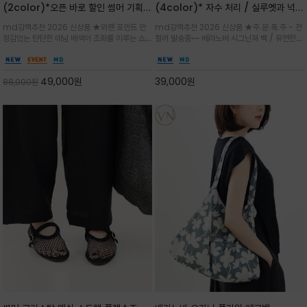
(2color)*오픈 바로 할인 썸머 기획
(4color)* 자수 처리 / 실루엣과 넉넉
★데님, 팬츠, 원피스는 물론 출근룩, 주
한 수납력을 자랑하는 베라노바의 에센
md강력추천 2026 신상품 ★와펜 포인트 안
md강력추천 2026 신상품 ★주.문.폭.주 - 전
말 모임룩, 여행룩까지 ~
셜 숄더백
정감있는 탄탄한 데님 배색이 조화를 이루는 쇼
컬러 발송중~~ 베라노바 시그닌쳐 백 / 유연한
퍼백/넉넉한 수납공간으로 데일리부터 여행까지
텍스처가 몸에 자연스럽게 감기며, 넓은 스트랩
클래식한 네이비·아이보리 스트라이프와 산뜻한
설계로 어깨의 피로도를 낮춰 편안한 착용/가볍
스카이블루 컬러가 너무 이쁜 쇼퍼백
게 들수록 더욱 멋스러운 크링클 텍스처의 데일
49,000
원
39,000
원
88,000
원
리 숄더백