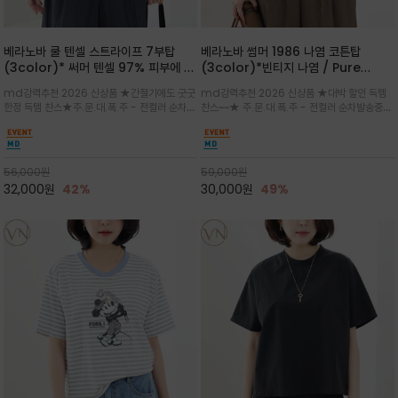
베라노바 쿨 텐셀 스트라이프 7부탑
베라노바 썸머 1986 나염 코튼탑
(3color)* 써머 텐셀 97% 피부에 닿
(3color)*빈티지 나염 / Pure
는 순간 느껴지는 쿨링 터치의 여름 텐셀
Organic Cotton 100% 가볍게 입
md강력추천 2026 신상품 ★간절기에도 굿굿
md강력추천 2026 신상품 ★대박 할인 득템
소재
어도 룩에 감도가 살아나는 베라노바 스
한정 득템 찬스★주.문.대.폭.주 - 전컬러 순차발
찬스~~★ 주.문.대.폭.주 - 전컬러 순차발송중
튜디오 티셔츠
송중~3차 리오더~~★스트라이프 패턴에 여유
~~★살에 닿는 시원한 촉감 강연 코튼 소재로 여
있는 드롭숄더와 7부 소매가 더해져 팔 라인을
유 있는 핏과 경쾌한 기장감이 자연스럽게 체형
자연스럽게 커버해주는 아이템/얇고 가벼운 터
을 커버/빈티지한 레터링 프린트가 은근한 포인
치감으로 편안
트가 되어 데님이나 린넨 팬츠와 감
56,000
원
59,000
원
32,000
원
42%
30,000
원
49%