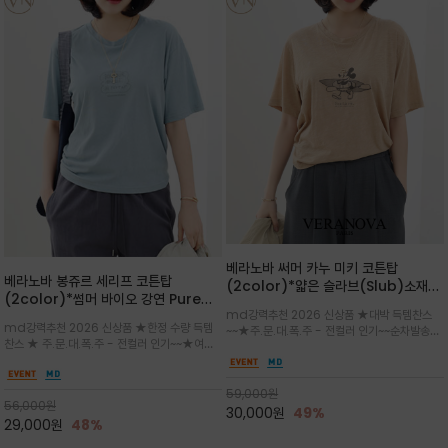
베라노바 써머 카누 미키 코튼탑
베라노바 봉쥬르 세리프 코튼탑
(2color)*얇은 슬라브(Slub)소재
(2color)*썸머 바이오 강연 Pure
부드럽고 폭염에도 시원하게 착용 가능
md강력추천 2026 신상품 ★대박 득템찬스
Cotton / 세리프 폰트를 선택하고 감
하며, 몸에 잘 달라붙지 않아 쾌적
md강력추천 2026 신상품 ★한정 수량 득템
~~★주.문.대.폭.주 - 전컬러 인기~~순차발송중
성적인 프랑스어 수식어를 조합
찬스 ★ 주.문.대.폭.주 - 전컬러 인기~~★여름
~★썸머 무드의 프린트가 매력적이며 여유 있는
의 시원한 감성/자연스러운 필기체 파리지앵의
드롭숄더 핏과 부드러운 라운드넥이 편안하며, 앞
여유로운 감성/피부에 닿는 순간 기분 좋은 청량
면 캐릭터 프린트가 캐주얼한 포인트를 더해줍니
한 원단을 사용해 데일리 코디 만능 아이템
59,000
원
다.
56,000
원
30,000
원
49%
29,000
원
48%