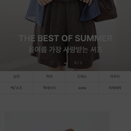
3
/ 3
상의
하의
드레스
아우터
백/슈즈
액세서리
sale
자체제작