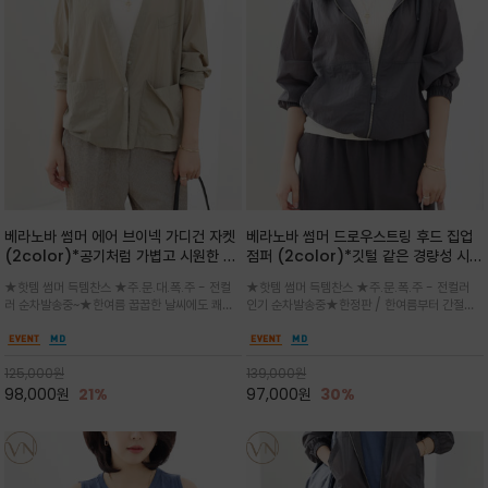
베라노바 썸머 에어 브이넥 가디건 자켓
베라노바 썸머 드로우스트링 후드 집업
(2color)*공기처럼 가볍고 시원한 나
점퍼 (2color)*깃털 같은 경량성 시원
일론 에어 라인 / 마더 오브 자캐 버튼 /
한 프리미엄 나일론 /볼륨 핏
★핫템 썸머 득템찬스 ★주.문.대.폭.주 - 전컬
★핫템 썸머 득템찬스 ★주.문.폭.주 - 전컬러
브이넥 디자인이라 부담없이 쓱쓱~걸치
(Volume Fit)가볍지만 입체적인 실
러 순차발송중~★한여름 꿉꿉한 날씨에도 쾌적
인기 순차발송중★한정판 / 한여름부터 간절기
는 꾸안꾸!!가볍고 바스락한 나일론 블렌
루엣을 유지하는 구조적 디자인
함을 유지하는 나일론 소재 브이넥 가디건 스타
까지~후드 스트링과 프런트 지퍼, 밴딩 소매, 밑
드 소재감이 세련된 무드를 더해주는 가
일 자켓은 가벼운 무게감과 방수성 덕분에 여름
단 스토퍼 디테일로 핏 조절이 가능해 실용적/바
디건 스타일
철 활용도 만점 / 모던한 디자인으로 이너와 팬츠
스락한 텍스처가 몸에 달라붙지 않아 산뜻하며
125,000
원
139,000
원
등과 밸런스를 맞춥니다
가볍게 비치는 세련된후드
98,000
원
21%
97,000
원
30%