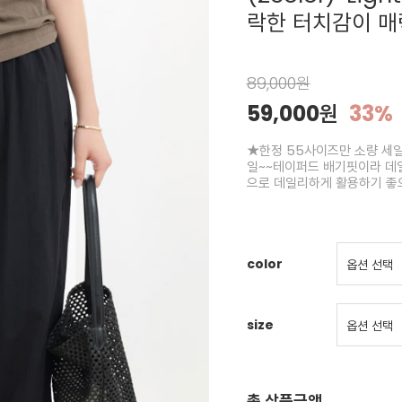
락한 터치감이 매
89,000원
59,000원
33%
★한정 55사이즈만 소량 세일★
일~~테이퍼드 배기핏이라 데일
으로 데일리하게 활용하기 좋으
color
size
총 상품금액