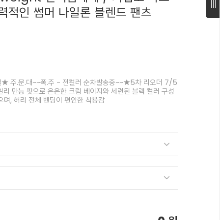
력적인 썸머 나일론 블렌드 팬츠
 주.문.대~~폭.주 - 전컬러 순차발송중~~★5차 리오더 7/5
리 만능 핏으로 은은한 크림 베이지와 세련된 블랙 컬러 구성
며, 허리 전체 밴딩이 편안한 착용감