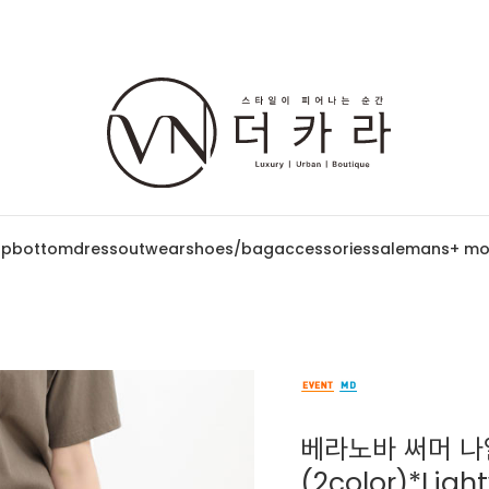
op
bottom
dress
outwear
shoes/bag
accessories
sale
mans
+ mo
베라노바 써머 나
(2color)*Li