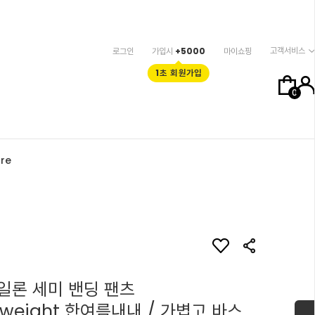
고객서비스
로그인
가입시
+5000
마이쇼핑
1초 회원가입
0
re
일론 세미 밴딩 팬츠
ghtweight 한여름내내 / 가볍고 바스