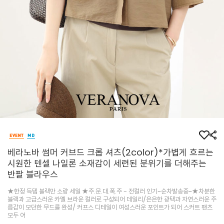
베라노바 썸머 커브드 크롭 셔츠(2color)*가볍게 흐르는
시원한 텐셀 나일론 소재감이 세련된 분위기를 더해주는
반팔 블라우스
★한정 득템 블랙만 소량 세일 ★주.문.대.폭.주 - 전컬러 인기~순차발송중~★차분한
블랙과 고급스러운 카멜 브라운 컬러로 구성되어 데일리/은은한 광택과 자연스러운 주
름감이 모던한 무드를 완성/ 커프스 디테일이 여성스러운 포인트가 되어 스커트 팬츠
모두 어