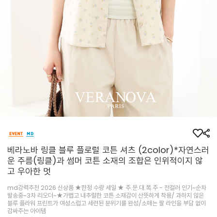
베라노바 링클 블루 플로럴 코튼 셔츠 (2color)*자연스러
운 주름(링클)과 썸머 코튼 소재의 조합은 인위적이지 않
고 우아한 멋
md강력추천 2026 신상품 ★한정 수량 세일 ★ 주.문.대.폭.주 - 전컬러 인기~순차
발송중~3차 리오더~★가볍고 내추럴한 코튼 소재감이 산뜻하게 착용/ 과하지 않은
블루 플라워 프린트가 여성스럽고 세련된 분위기를 완성/소매는 팔 라인을 부담 없이
감싸주는 아이템