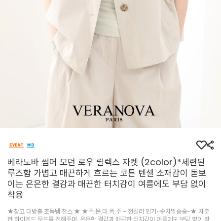
베라노바 썸머 모던 로우 릴렉스 자켓 (2color)*세련된
루즈함 가볍고 매끈하게 흐르는 코튼 텐셀 소재감이 돋보
이는 은은한 결감과 매끈한 터치감이 여름에도 부담 없이
착용
★창고 대방출 초득템 찬스 ★ ★주.문.대.폭.주 - 전컬러 인기~순차발송중~★ 차분
한 하이엔드 무드를 전해주며, 은은한 결감과 매끈한 터치감이 여름에도 부담 없이 착