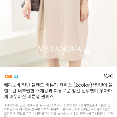
베라노바 린넨 블랜드 버튼업 원피스 (2color)*린넨이 블
렌드된 내추럴한 소재감과 여유로운 펌킨 실루엣이 우아하
게 어우러진 버튼업 원피스
★베이자만 소량 세일 득템 ★주.문.대.폭.주 - 전컬러 인기~순차발송중★ 세련되고
자연스러운 여유있는 코쿤핏 차분한 블랙과 부드러운 베이지 컬러로 구성되어 데일리
출근템 및 주말룩으로도 너무 좋으며 드롭 숄더의 반소매와 무릎 아래로 내려오는 안정