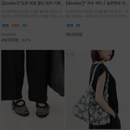
(2color)*오픈 바로 할인 썸머 기획
(4color)* 자수 처리 / 실루엣과 넉넉
★데님, 팬츠, 원피스는 물론 출근룩, 주
한 수납력을 자랑하는 베라노바의 에센
md강력추천 2026 신상품 ★와펜 포인트 안
md강력추천 2026 신상품 ★주.문.폭.주 - 전
말 모임룩, 여행룩까지 ~
셜 숄더백
정감있는 탄탄한 데님 배색이 조화를 이루는 쇼
컬러 발송중~~ 베라노바 시그닌쳐 백 / 유연한
퍼백/넉넉한 수납공간으로 데일리부터 여행까지
텍스처가 몸에 자연스럽게 감기며, 넓은 스트랩
클래식한 네이비·아이보리 스트라이프와 산뜻한
설계로 어깨의 피로도를 낮춰 편안한 착용/가볍
스카이블루 컬러가 너무 이쁜 쇼퍼백
게 들수록 더욱 멋스러운 크링클 텍스처의 데일
39,000
원
88,000
원
리 숄더백
49,000
원
44%