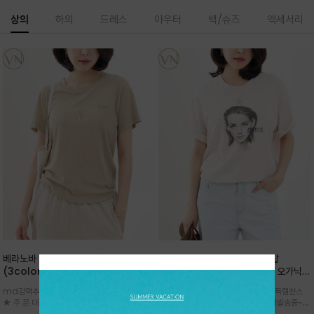
상의
하의
드레스
아우터
백/슈즈
액세서리
베라노바 심플 VN13 코튼탑
베라노바 어반 우먼 강연 코튼탑
(3color)*썸머 바이오 강연/ 스판 너
(2color) *한여름 내내 입는 오가닉
무 좋고 옷감 시원한 프리미엄 소재 / 군
강연 코튼 / Partial Printing/라인
md강력추천 2026 신상품 ★한정 대박 세일
md강력추천 2026 신상품 ★대박 득템찬스
더더기 없이 깔끔한 무드가 매력적인
워크 (Line Work) & 스케치/감각적
★ 주.문.대.폭.주 - 전컬러 인기~순차발송중
~~ 주.문.대.폭.주 - 전컬러 인기~순차발송중~★
VN13 코튼 티셔츠
인 아트워크 프린트가 시선을 끄는 루즈
~~3차 리오더 ★ 기분좋게 적당히 슬림하게~ 편
시원한 터치감의 오가닉 강연 코튼 소재로 편안