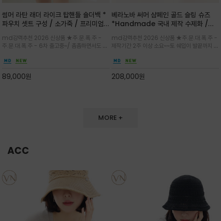
썸머 라탄 래더 라이크 탑핸들 숄더백 *
베라노바 써머 샴페인 골드 슬링 슈즈
파우치 셋트 구성 / 소가죽 / 프리미엄
*Handmade 국내 제작 수제화 /은
라탄 / 내추럴한 라탄 짜임과 블랙 레더
은한 펄감의 레더 텍스처가 발끝을 고급
md강력추천 2026 신상품 ★주.문.폭.주 -
md강력추천 2026 신상품 ★주.문.대.폭.주 -
라이크 배색이 조화롭게 어우러진 탑핸
스럽게 밝혀주는 슬링백 플랫슈
주.문.대.폭.주 - 6차 출고중~/ 촘촘하면서도 입
제작기간 2주 이상 소요~~토 쉐입이 발끝까지 세
들 숄더백
체감 있는 라탄 조직이 여름 무드를 고급스럽게
련된 무드와 발등에 스트랩과 로고 메탈 장식/깔
만들며 부드러운 곡선의 바스켓 실루엣에 넉넉한
끔한 디자인과 베이직한 컬러감으로 높은 활용도
수납감이 느껴지고 탑핸들과 숄더 스트랩으로 다
를 전해주는 디자인 / 데일리 룩부터 포멀한 스타
89,000
원
208,000
원
양한 연출이
일까지 두루 잘 어울리는 활2
MORE +
ACC