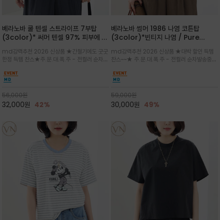
베라노바 쿨 텐셀 스트라이프 7부탑
베라노바 썸머 1986 나염 코튼탑
(3color)* 써머 텐셀 97% 피부에 닿
(3color)*빈티지 나염 / Pure
는 순간 느껴지는 쿨링 터치의 여름 텐셀
Organic Cotton 100% 가볍게 입
md강력추천 2026 신상품 ★간절기에도 굿굿
md강력추천 2026 신상품 ★대박 할인 득템
소재
어도 룩에 감도가 살아나는 베라노바 스
한정 득템 찬스★주.문.대.폭.주 - 전컬러 순차발
찬스~~★ 주.문.대.폭.주 - 전컬러 순차발송중
튜디오 티셔츠
송중~3차 리오더~~★스트라이프 패턴에 여유
~~★살에 닿는 시원한 촉감 강연 코튼 소재로 여
있는 드롭숄더와 7부 소매가 더해져 팔 라인을
유 있는 핏과 경쾌한 기장감이 자연스럽게 체형
자연스럽게 커버해주는 아이템/얇고 가벼운 터
을 커버/빈티지한 레터링 프린트가 은근한 포인
치감으로 편안
트가 되어 데님이나 린넨 팬츠와 감
56,000
원
59,000
원
32,000
원
42%
30,000
원
49%