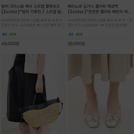
썸머 크리스탈 매쉬 스트랩 플랫슈즈
베라노바 오가닉 플라워 에코백
(2color)*썸머 기획전 / 스트랩 탈착
(2color)*은은한 플라워 패턴이 여름
하지않고 편하게 신으셔도 되는 타입~섬
룩에 산뜻한 포인트를 더해주는 코튼 에
md강력추천 2026 신상품 ★주.문.대.폭.주 -
md강력추천 2026 신상품 ★주.문.폭.주 - 전
세한 메쉬 짜임 위로 은은하게 반짝이는
코백
전컬러 인기~~순차발송중 ★시크한 블랙 부드러
컬러 인기~순차발송중~~★ 은은한 플라워톤이
크리스탈 디테일을 더한 플랫슈즈
운 그레이 컬러로 구성되어 룩에 세련되게 매치
룩에 방해되지않고 시원한 여름무드에 잔잔하고
하게 좋으며 가볍고 시원해 데일리 만능 아이템 /
고급스럽게 내추럴한 감성의 천연 오가닉 코튼소
와이드 팬츠와 함께 데일리룩·출근룩 포인트
재/내부 포켓과 VERANOVA 자수 디테일이 더
49,000
원
29,000
원
해져 완성