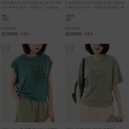
md강력추천 2026 신상품 ★소량 한정 득템
md강력추천 2026 신상품 ★ 할인 득템찬스
는 가벼운 코튼 터치의 반팔 티셔츠입니
의 미를 살려 말의 윤곽선만 스케치하여
찬스~★주.문.폭.주 - 전컬러 인기~순차발송중
~~★주.문.대.폭.주 - 컬러별 순차발송중~~★프
다
감성을 담은 아이템
~★휴양지의 무드를 살려, 색이 바랜 듯한 세피
랑스 감성의 포근하면서도 우아한 무드를 담은
아(Sepia)나 파스텔 톤의 해변 풍경으로 세련
말(Horse) 드로잉 티셔츠는 여유로운 실루엣과
된 뮤트톤 컬러 팔레트로 빈티지한 무드의 선샤
감각적인 아트워크로 고급스러운 여름 스타일링
인 프린트가 더해져 담백하면서도 감각
을 완성할 수 있습니다
59,000
원
56,000
원
30,000
원
49%
29,000
원
48%