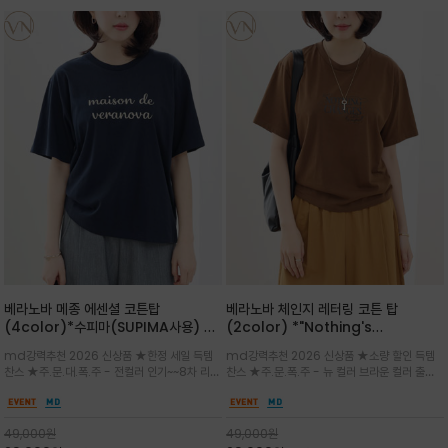
베라노바 메종 에센셜 코튼탑
베라노바 체인지 레터링 코튼 탑
(4color)*수피마(SUPIMA사용) 레
(2color) *"Nothing's
귤러한 사이즈로 편안한 착용감을 전하
change"아무것도 하지않으면 아무일
md강력추천 2026 신상품 ★한정 세일 득템
md강력추천 2026 신상품 ★소량 할인 득템
는 레터링 티셔츠
도 일어나지않는것/감각적인 레터링 프
찬스 ★주.문.대.폭.주 - 전컬러 인기~~8차 리오
찬스 ★주.문.폭.주 - 뉴 컬러 브라운 컬러 출시~
린팅이 돋보이는 베라노바 티셔츠
더 ~화이트 입고 ★ 데일리 아이템 /고유의 그래
전컬러 인기~~~2차 리오더 ★블랙 레터링으로
픽이나 컬러 조합을 통해 'Essential'한 무드를
무드를 만들고 기본 베이스의 컬러감이라 출근시
트렌디하게 해석/범용성이 좋아 여름내내 입기
팬츠나 데님등에 모두 잘 어울리는 디자인 /부드
49,000
원
49,000
원
좋은 컬러웨이와 디자인입니다^^
럽고 유연한 코튼 소재로 편안