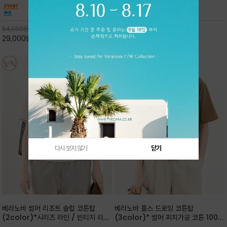
핏 강연티셔츠
안함을 동시에 느낄수 있으며 차분하고 필요한
한 착용감을 선사하며, 자연스럽게 떨어지는 실루
컬러웨이로 단독 또는 린넨 자켓/ 여름점퍼 안에
엣이 편안하며 ★도회적인 무드로 루즈하게 단독
코디하기 만능템 입니다^^
으로도 포인트가 되며, 데일리 활
54,000
원
65,000
원
29,000
원
46%
30,000
원
53%
다시 보지 않기
닫기
베라노바 썸머 리조트 슬럽 코튼탑
베라노바 홀스 드로잉 코튼탑
(2color)*시리즈 라인 / 빈티지 리조
(3color)* 썸머 피치가공 코튼 100프
트 무드의 은은한 슬럽 조직감이 느껴지
로 / 에스파스(Espace) 드로잉 여백