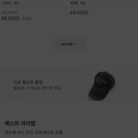
도 손색이 없고,리조트룩까지 만능/답답하지 않
한 터치감~★여름에 오히려 이런티을 입으셔야
은 네크라인과 여유 있는 롱 기장으로 체형을 커
자외선 / 냉방차단은 물론 꾸안꾸 세련미~캐쥬얼
49,000
원
115,000
원
버하면서도 여리여리한 무
을 즐기실수 있습니다^^
88,000
원
23%
MORE +
베스트 아이템
한눈에 보는 주간 고객 베스트 상품