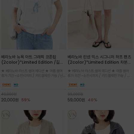
베라노바 뉴욕 아트 그래픽 코튼탑
베라노바 린넨 믹스 시그니처 하프 팬츠
(2color)*Limited Edition /길어
(2color)*Limited Edition 차분한
진 여름의 끝자락까지 멋스럽게 연출하
길이감 허벅지 라인에서 부담없이 길어
★ 베라노바 라스트 썸머 에디션 ★ 여름 썸머
★ 베라노바 라스트 썸머 에디션 ★ 여름 썸머
세요 ^^
진 여름의 끝자락까지 멋스럽게 연출하
휴가 기간 ~소진시까지 / 카드결제만 가능 /산뜻
휴가 기간 ~소진시까지 / 카드결제만 가능 / 앞
세요 ^^
한 컬러를 바탕으로 블루 컬러의 NEW YORK
쪽 원턱 디테일과 여유 있는 실루엣이 자연스럽
레터링과 감각적인 일러스트 프린트가 어우러져
게 체형을 커버해 우아한 비율을 완성
세련된 포인트
49,000
원
99,000
원
20,000
원
59%
59,000
원
40%