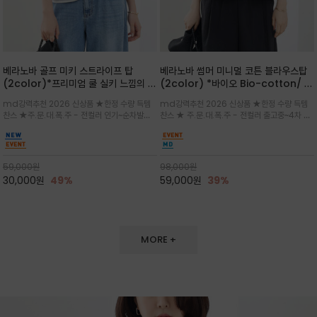
베라노바 골프 미키 스트라이프 탑
베라노바 썸머 미니멀 코튼 블라우스탑
(2color)*프리미엄 쿨 실키 느낌의 폴
(2color) *바이오 Bio-cotton/ 시
리소재와 스판으로 한 경쾌하게 여름내
원한 터치 / 나일론 블랜드 / 티셔츠처
md강력추천 2026 신상품 ★한정 수량 득템
md강력추천 2026 신상품 ★한정 수량 득템
내 ★골프 미키티 포함 구매및 20만원
럼 편안하지만 블라우스처럼 단정한 무
찬스 ★주.문.대.폭.주 - 전컬러 인기~순차발송
찬스 ★ 주.문.대.폭.주 - 전컬러 출고중~4차 리
넘는 구매고객님께는 타이틀리스트 베라
드가 느껴지는 코튼 블라우스 탑
중~★ 화이트 바탕에 그레이·스카이블루 스트라
오더 ★ 넥라인과 뒷 지퍼로 완성도가 높으며 가
노바 골프공 2피스 3구 증정(소진시 마
이프가 산뜻한 컬러감을 연출/안정감 있는 라운
볍게 퍼지는 박시한 실루엣과 크롭 기장이 하체
감)★
드 넥라인과 여유있는 스탠다드 핏으로 여름내내
를 길어 보이게 해주며 와이드 팬츠와 셋업
이쁘게 입으세요 ^^
59,000
원
98,000
원
30,000
원
49%
59,000
원
39%
MORE +