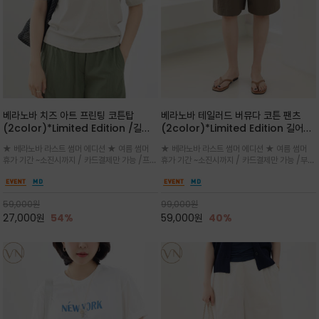
베라노바 치즈 아트 프린팅 코튼탑
베라노바 테일러드 버뮤다 코튼 팬츠
(2color)*Limited Edition /길어
(2color)*Limited Edition 길어진
진 여름의 끝자락까지 멋스럽게 연출하
여름의 끝자락까지 멋스럽게 연출하세요
★ 베라노바 라스트 썸머 에디션 ★ 여름 썸머
★ 베라노바 라스트 썸머 에디션 ★ 여름 썸머
세요 ^^
^^
휴가 기간 ~소진시까지 / 카드결제만 가능 /프론
휴가 기간 ~소진시까지 / 카드결제만 가능 /부드
트의 미니 레터링과 백라인의 감각적인 치즈 일
러운 프리미엄 코튼 블랜드 자연스러운 텍스처와
러스트 프린트가 더해져 과하지 않으면서도 세련
은은한 매트 컬러가 고급스러운 분위기
된 포인트를 완성
59,000
원
99,000
원
27,000
원
54%
59,000
원
40%