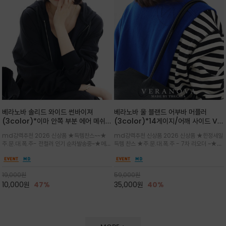
베라노바 솔리드 와이드 썬바이져
베라노바 울 블랜드 어부바 머플러
(3color)*이마 안쪽 부분 에어 메쉬
(3color)*14게이지/어깨 사이드 VN
(Air-Mesh) 쾌적하고 편하게 / 베라
브랜드 스카시 편직 기법 /시선을 사로
md강력추천 2026 신상품 ★득템찬스~~★
md강력추천 신상품 2026 신상품 ★한정세일
노바 심볼 전사 인쇄(Transfer
잡는 감각적인 레이어드 니트 어부바숄/
주.문.대.폭.주- 전컬러 인기 순차발송중~★메쉬
득템 찬스 ★주.문.대.폭.주 - 7차 리오더 ~★셔
Printing)뒷밴딩으로 사이즈 조절이 가
뒷면의 은은한 V자 조직감과 부드러운
쿠션 마감으로 이마 눌림을 최소화하고, 하루 종
츠나 원피스 위에 가볍게 걸쳐 스타일리시한 포
능해 누구나 안정적으로 착용
터치감으로 완성도를 높였으며, 단조로
일 보송보송한 스킨케어 핏(Skin-care fit)을
인트를 주기 좋으며, 소매 끝단에 위치한 실버
운 코디에 특별한 무드를 더해줄 아이템
유지심플한 로고 포인트와 세련된 컬러로 일상,골
'VN' 메탈 로고 장식이 브랜드의 정체성과 고급
19,000
원
59,000
원
프,여행까지~~
스러움을 동시에
10,000
원
47%
35,000
원
40%