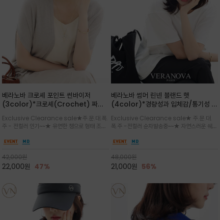
베라노바 크로셰 포인트 썬바이저
베라노바 썸머 린넨 블랜드 햇
(3color)*크로셰(Crochet) 짜임
(4color)*경량성과 입체감/통기성 좋
포인트가 있는 썬바이저/내추럴하고 페
은 짜임과 가벼운 착용감으로 여름 내내
Exclusive Clearance sale★주.문.대.폭.
Exclusive Clearance sale★ 주.문.대.
미닌한 무드를 연출/벨크로 타입이라 휴
쾌적하게 착용/ 뒷트임 있어서 헤어스타
주 - 전컬러 인기~~★ 유연한 챙으로 형태 조절
폭.주 -전컬러 순차발송중~~★ 자연스러운 쉐입
대도 간편
일링에도 편하게 쓰실수 있습니다
이 자유로운 크로셰 바이저/ 딱딱하지 않아 돌돌
과 은은한 로고 디테일이 더해져 데일리룩에 세
말아 휴대하기 좋고, 챙의 모양을 살짝 바꿀 수 있
련된 포인트/베이직한 컬러 구성으로 어떤 스타
는 스타일/데일리부터 휴양지까지 스타일과 실
일에도 손쉽게 매치되며, 휴양지부터 일상까지 활
42,000
원
48,000
원
용성을 모두 갖춘 아이템
용도 높은 아이템
22,000
원
47%
21,000
원
56%