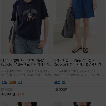
베라노바 썸머 미키 1928 코튼탑
베라노바 썸머 나일론 쇼트 팬츠
(2color)*오픈 바로 할인 썸머 기획
(2color)*썸머 기획 / 초경량 나일론
★ 한정수량 제작 ★ 오가닉 코튼으로
(Lightweight): 입은 듯 안 입은 듯
md강력추천 2026 신상품★ 핫썸머 여행 /
md강력추천 2026 신상품 ★주.문.대.폭.주 -
빈티지 프린트로 여름 하의와 모두 잘어
가벼운 아이템 / 여행 / 일상 / 운동 모
휴가 / 바캉스 시즌엔 더욱 필요한 기분전환 빈티
전컬러 인기~순차발송중~★ 무조건 입으세요~~
울리는 그래픽
두 가능한 아이템
지 무드가 돋보이는 에센셜★네이비와 차분한 카
폭염과 장마 꿉꿉함이 지속되는 한여름날 필수템
키 컬러 위에 빈티지한 크랙 효과의 레트로 감성
입니다^^가볍고 드라이한 터치감의 나일론 소
그래픽을 더해 캐주얼하면서도 세련된 분위기를
재로 완성한 자연스럽게 어우러져 출근룩, 여행
49,000
원
59,000
원
완성
룩, 모임룩, 데일리룩까지 다양하게
34,000
원
42%