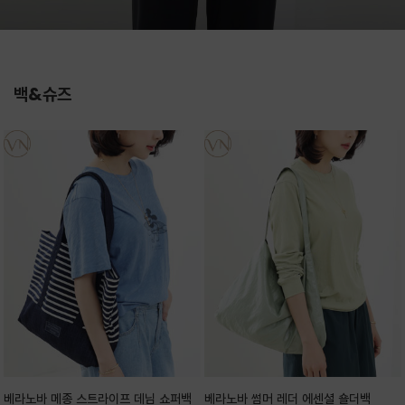
백&슈즈
베라노바 메종 스트라이프 데님 쇼퍼백
베라노바 썸머 레더 에센셜 숄더백