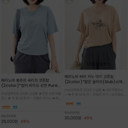
베라노바 써머 카누 미키 코튼탑
베라노바 봉쥬르 세리프 코튼탑
(2color)*얇은 슬라브(Slub)소재
(2color)*썸머 바이오 강연 Pure
부드럽고 폭염에도 시원하게 착용 가능
md강력추천 2026 신상품 ★대박 득템찬스
Cotton / 세리프 폰트를 선택하고 감
하며, 몸에 잘 달라붙지 않아 쾌적
md강력추천 2026 신상품 ★한정 수량 득템
~~★주.문.대.폭.주 - 전컬러 인기~~순차발송중
성적인 프랑스어 수식어를 조합
찬스 ★ 주.문.대.폭.주 - 전컬러 인기~~★여름
~★썸머 무드의 프린트가 매력적이며 여유 있는
의 시원한 감성/자연스러운 필기체 파리지앵의
드롭숄더 핏과 부드러운 라운드넥이 편안하며, 앞
여유로운 감성/피부에 닿는 순간 기분 좋은 청량
면 캐릭터 프린트가 캐주얼한 포인트를 더해줍니
한 원단을 사용해 데일리 코디 만능 아이템
59,000
원
다.
56,000
원
30,000
원
49%
29,000
원
48%