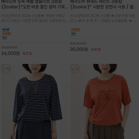
베라노바 뉴욕 애플 캡슬리브 코튼탑
베라노바 뤼네뜨 세인트 코튼탑
(2color)*오픈 바로 할인 썸머 기획
(2color)* 시원한 강연사 사용 / 얇고
★ 한정수량 제작 ★ 강연 코튼으로 빈
가벼우면서도 실의 꼬임 덕분에 원단이
md강력추천 2026 신상품★ 핫썸머 여행 /
md강력추천 2026 신상품 ★소량 한정 득템
티지 프린트로 여름 하의와 모두 잘어울
피부에 잘 달라붙지 않아 통기성이 탁월
휴가 / 바캉스 시즌엔 더욱 필요한 기분전환 빈티
찬스~★주.문.폭.주 - 전컬러 순차발송중~★ 감
리는 그래픽
지 무드★ 부드럽고 유연한 강연 코튼 소재로 피
각적인 선글라스 프린트/안정감 있는 라운드 넥
부에 산뜻하게 닿는 프리미엄 /답답함 없는 라운
라인과 여유 있는 스탠다드 핏으로 부담 없이 착
드 넥라인과 자연스럽게 어깨를 감싸는 캡슬리브
용/과하지 않은 프린트 디테일이 룩에 세련된 위
디자인이 팔 라인을 더욱 날씬
트를 더해 데일리 룩에 포인트
54,000
원
59,000
원
30,000
원
44%
34,000
원
42%