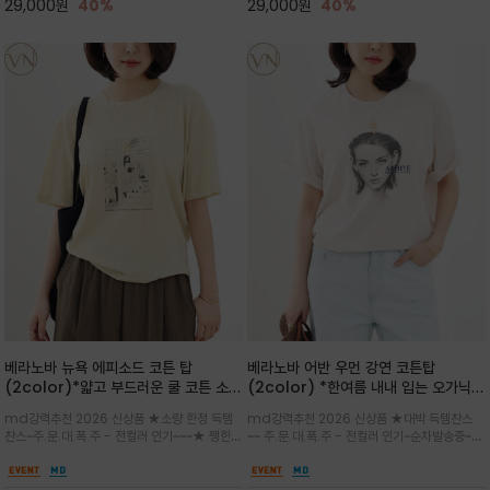
29,000
원
40%
29,000
원
40%
베라노바 뉴욕 에피소드 코튼 탑
베라노바 어반 우먼 강연 코튼탑
(2color)*얇고 부드러운 쿨 코튼 소재
(2color) *한여름 내내 입는 오가닉
/ 릴렉스드 핏 (Relaxed Fit) 편안하
강연 코튼 / Partial Printing/라인
md강력추천 2026 신상품 ★소량 한정 득템
md강력추천 2026 신상품 ★대박 득템찬스
고 자연스러운 멋이 있는 핏으로 여름내
워크 (Line Work) & 스케치/감각적
찬스~주.문.대.폭.주 - 전컬러 인기~~~★ 쨍한듯
~~ 주.문.대.폭.주 - 전컬러 인기~순차발송중~★
내 편하고 감각적으로 입으세요
인 아트워크 프린트가 시선을 끄는 루즈
세련된 컬러감에 빈티지한 무드의 아트 프린팅과
시원한 터치감의 오가닉 강연 코튼 소재로 편안
핏 강연티셔츠
내추럴한 컬러감이 매력적인 티셔츠/여유로운
한 착용감을 선사하며, 자연스럽게 떨어지는 실루
실루엣과 부드러운 터치감으로 편안하게 착용
엣이 편안하며 ★도회적인 무드로 루즈하게 단독