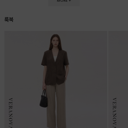
MORE +
룩북