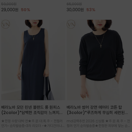
59,000
원
65,000
원
으로도 포인트가 되며, 데일리 활
29,000
원
50%
30,000
원
53%
베라노바 모던 린넨 블랜드 롱 원피스
베라노바 썸머 강연 에어리 코튼 탑
(2color)*담백한 조직감이 느껴지는
(3color)*루즈하게 무심히 세련된핏/
린넨 블렌드 소재로 완성된 슬리브리스
여름 원단 공기처럼 가벼운 촉감/바람을
★한정 수량 대박 찬★주.문.대.폭.주 - 전컬러
md강력추천 2026 신상품 ★주.문.폭.주 - 전
롱 원피스
품은 시원함: 우수한 통기성
인기~ 순차발송중~3차 리오더 ~★가디건이나
컬러 인기 순차발송중★한정판 피부에 닿는 순간
린넨 자켓을 가볍게 걸치면 세련된 오피스룩으로
느껴지는 프리미엄 강연면의 고슬고슬하고 산뜻